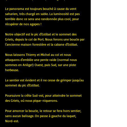
Le panorama est toujours bouché à cause du vent 
saharien, très chargé en sable. La luminosité est pas 
terrible donc ce sera une randonnée plus cool, pour 
récupérer de nos agapes !
Notre objectif est le pic d'Estibat et le sommet des 
Griets, depuis le col de Port. Nous ferons une boucle par 
l'ancienne maison forestière et la cabane d'Estibat.
Nous laissons Thierry et Michel au col et nous 
attaquons d'emblée une pente raide (normal nous 
sommes en Ariège!) Ouest, puis Sud, sur une piste 
herbeuse.
Le sentier est évident et il ne cesse de grimper jusqu'au 
sommet du pic d'Estibat.
Poursuivre la crête Sud-est, pour atteindre le sommet 
des Griets, où nous pique-niquerons.
Pour amorcer la boucle, le retour se fera hors sentier, 
sans aucun balisage. On passe à gauche du laquet, 
Nord-est.