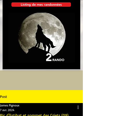
Listing de mes randonnées
Post
James Pignoux
7 avr. 2024
Pic d'Estibat et sommet des Griets (09)