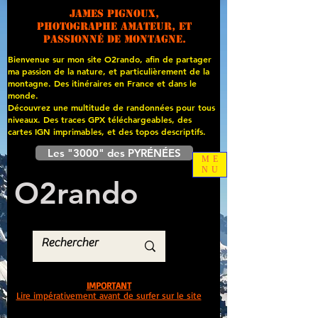
James PIGNOUX,
photographe amateur, et
passionné de montagne.
Bienvenue sur mon site O2rando, afin de partager
ma passion de la nature, et particulièrement de la
montagne. Des itinéraires en France et dans le
monde.
Découvrez une multitude de randonnées pour tous
niveaux. Des traces GPX téléchargeables, des
cartes
IGN imprimables, et des topos descriptifs.
Les "3000" des PYRÉNÉES
ME
NU
O
2
rando
IMPORTANT
Lire impérativement avant de surfer sur le site