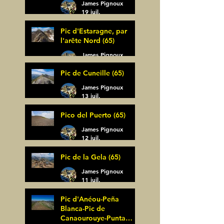
James Pignoux
19 juil.
Pic d'Estaragne, par
l'arête Nord (65)
James Pignoux
14 juil.
Pic de Cuneille (65)
James Pignoux
13 juil.
Pico del Puerto (65)
James Pignoux
12 juil.
Pic de la Gela (65)
James Pignoux
11 juil.
Pic d'Anéou-Peña
Blanca-Pic de
Canaourouye-Punta