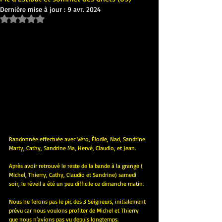
Dernière mise à jour :
9 avr. 2024
Noté NaN étoiles sur 5.
Randonnée effectuée avec Véro, Élodie, Nad, Sandrine 
Marty, Cathy, Sandrine Ma, Hervé, Claudio, et Jean.
Après avoir retrouvé le reste de la bande à la grange ( 
Michel, Thierry, Cathy, Claudio et Sandrine) samedi 
soir, le réveil a été un peu difficile ce dimanche matin.
Nous ne ferons pas le pic des 3 Seigneurs, initialement 
prévu car nous voulons profiter de Michel et Thierry 
que nous n'avions pas vu depuis longtemps.