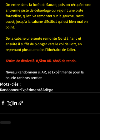
On entre dans la forêt de Sauzet, puis on récupère une 
ancienne piste de débardage qui rejoint une piste 
forestière, qu'on va remonter sur la gauche, Nord-
ouest, jusqu'à la cabane d'Estibat qui est bien mal en 
point.
De la cabane une sente remonte Nord à flanc et 
ensuite il suffit de plonger vers le col de Port, en 
reprenant plus ou moins l'itinéraire de l'aller.
690m de dénivelé. 8,5km AR. 4h45 de rando.
Niveau Randonneur si AR, et Expérimenté pour la 
boucle car hors sentier.
Mots-clés :
Randonneur
Expérimenté
Ariège