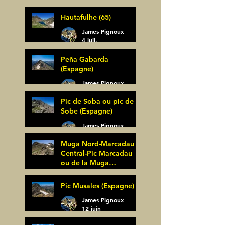
Bagüer (64)
James Pignoux
Hautafulhe (65)
5 juil.
James Pignoux
4 juil.
Peña Gabarda
(Espagne)
James Pignoux
27 juin
Pic de Soba ou pic de
Sobe (Espagne)
James Pignoux
25 juin
Muga Nord-Marcadau
Central-Pic Marcadau
ou de la Muga
(Espagne)
James Pignoux
Pic Musales (Espagne)
21 juin
James Pignoux
12 juin