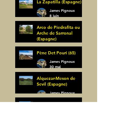
La Zapatilla (Espagne)
James Pignoux
8 juin
Arco de Piedrafita ou
Arche de Sarronal
(Espagne)
James Pignoux
Pène Det Pouri (65)
7 juin
James Pignoux
30 mai
Alquezar-Meson de
Sevil (Espagne)
James Pignoux
25 mai
Rodellar-Fajas del
Mascun (Espagne)
James Pignoux
24 mai
Salto de Bierge-Peña
Falconera (Espagne)