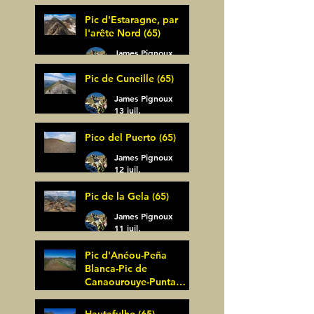
Pic d'Estaragne, par
l'arête Nord (65)
James Pignoux
14 juil.
Pic de Cuneille (65)
James Pignoux
13 juil.
Pico del Puerto (65)
James Pignoux
12 juil.
Pic de la Gela (65)
James Pignoux
11 juil.
Pic d'Anéou-Peña
Blanca-Pic de
Canaourouye-Punta
Bagüer (64)
James Pignoux
5 juil.