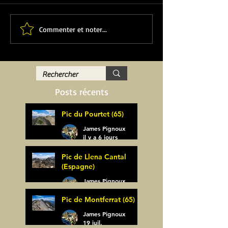
Commenter et noter...
Posts récents
Pic du Pourtet (65)
James Pignoux
il y a 6 jours
Pic de Llena Cantal
(Espagne)
James Pignoux
30 juil.
Pic de Montferrat (65)
James Pignoux
19 juil.