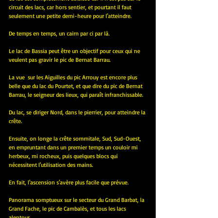
circuit des lacs, car hors sentier, et pourtant il faut 
seulement une petite demi-heure pour l'atteindre.
De temps en temps, un cairn par ci par là.
Le lac de Bassia peut être un objectif pour ceux qui ne 
veulent pas gravir le pic de Bernat Barrau.
La vue  sur les Aiguilles du pic Arrouy est encore plus 
belle que du lac du Pourtet, et que dire du pic de Bernat 
Barrau, le seigneur des lieux, qui paraît infranchissable.
Du lac, se diriger Nord, dans le pierrier, pour atteindre la 
crête.
Ensuite, on longe la crête sommitale, Sud, Sud-Ouest, 
en empruntant dans un premier temps un couloir mi 
herbeux, mi rocheux, puis quelques blocs qui 
nécessitent l'utilisation des mains.
En fait, l'ascension s'avère plus facile que prévue.
Panorama somptueux sur le secteur du Grand Barbat, la 
Grand Fache, le pic de Cambalès, et tous les lacs 
alentour.