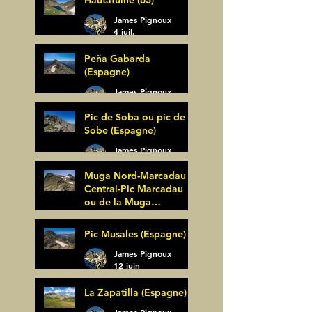
Hautafulhe (65)
James Pignoux
4 juil.
Peña Gabarda
(Espagne)
James Pignoux
27 juin
Pic de Soba ou pic de
Sobe (Espagne)
James Pignoux
25 juin
Muga Nord-Marcadau
Central-Pic Marcadau
ou de la Muga
(Espagne)
James Pignoux
Pic Musales (Espagne)
21 juin
James Pignoux
12 juin
La Zapatilla (Espagne)
James Pignoux