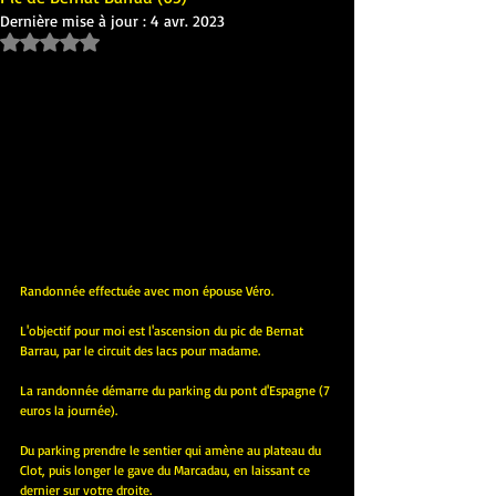
Dernière mise à jour :
4 avr. 2023
Noté NaN étoiles sur 5.
Randonnée effectuée avec mon épouse Véro.
L'objectif pour moi est l'ascension du pic de Bernat 
Barrau, par le circuit des lacs pour madame.
La randonnée démarre du parking du pont d'Espagne (7 
euros la journée).
Du parking prendre le sentier qui amène au plateau du 
Clot, puis longer le gave du Marcadau, en laissant ce 
dernier sur votre droite.