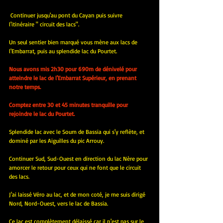
 Continuer jusqu'au pont du Cayan puis suivre 
l'itinéraire " circuit des lacs".
Un seul sentier bien marqué vous mène aux lacs de 
l'Embarrat, puis au splendide lac du Pourtet.
Nous avons mis 2h30 pour 690m de dénivelé pour 
atteindre le lac de l'Embarrat Supérieur, en prenant 
notre temps.
Comptez entre 30 et 45 minutes tranquille pour 
rejoindre le lac du Pourtet.
Splendide lac avec le Soum de Bassia qui s'y reflète, et 
dominé par les Aiguilles du pic Arrouy.
Continuer Sud, Sud-Ouest en direction du lac Nère pour 
amorcer le retour pour ceux qui ne font que le circuit 
des lacs.
J'ai laissé Véro au lac, et de mon coté, je me suis dirigé 
Nord, Nord-Ouest, vers le lac de Bassia.
Ce lac est complètement délaissé car il n'est pas sur le 