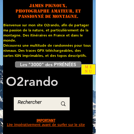
James PIGNOUX,
photographe amateur, et
passionné de montagne.
Bienvenue sur mon site O2rando, afin de partager
ma passion de la nature, et particulièrement de la
montagne. Des itinéraires en France et dans le
monde.
Découvrez une multitude de randonnées pour tous
niveaux. Des traces GPX téléchargeables, des
cartes
IGN imprimables, et des topos descriptifs.
Les "3000" des PYRÉNÉES
ME
NU
O
2
rando
IMPORTANT
Lire impérativement avant de surfer sur le site