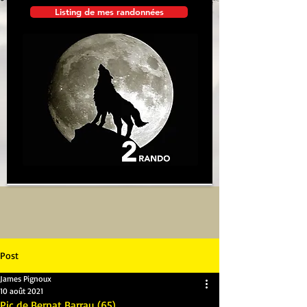
Listing de mes randonnées
Post
James Pignoux
10 août 2021
Pic de Bernat Barrau (65)