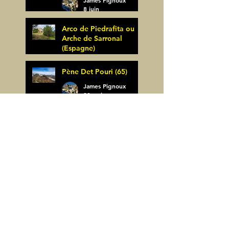
8 juin
Arco de Piedrafita ou
Arche de Sarronal
(Espagne)
James Pignoux
Pène Det Pouri (65)
7 juin
James Pignoux
30 mai
Alquezar-Meson de
Sevil (Espagne)
James Pignoux
25 mai
Rodellar-Fajas del
Mascun (Espagne)
James Pignoux
24 mai
Salto de Bierge-Peña
Falconera (Espagne)
James Pignoux