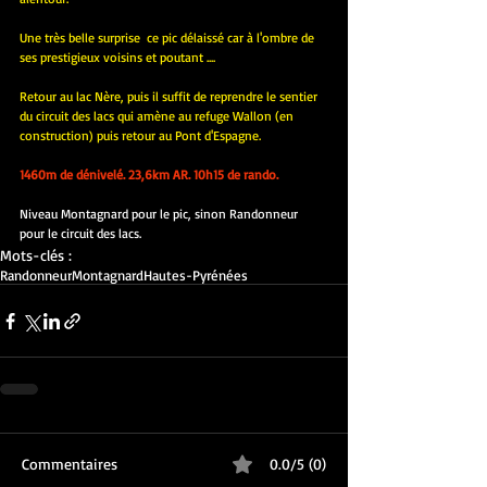
Une très belle surprise  ce pic délaissé car à l'ombre de 
ses prestigieux voisins et poutant ....
Retour au lac Nère, puis il suffit de reprendre le sentier 
du circuit des lacs qui amène au refuge Wallon (en 
construction) puis retour au Pont d'Espagne.
1460m de dénivelé. 23,6km AR. 10h15 de rando.
Niveau Montagnard pour le pic, sinon Randonneur 
pour le circuit des lacs.
Mots-clés :
Randonneur
Montagnard
Hautes-Pyrénées
Commentaires
0.0/5 (0)