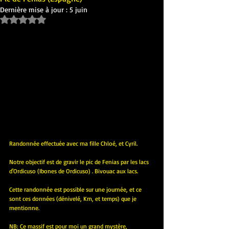
Dernière mise à jour :
5 juin
Noté NaN étoiles sur 5.
Randonnée effectuée avec ma fille Chloé, et Cyril.
Notre objectif est de gravir le pic de Fenias par les lacs 
d'Ordicuso (Ibones de Ordicuso) . Bivouac aux lacs.
Cette randonnée est possible sur une journée, et ce 
sont ces données (dénivelé, Km, et temps) que je 
mentionne.
NB
: Ce massif est pour moi un grand mystère, 