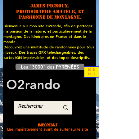
James PIGNOUX,
photographe amateur, et
passionné de montagne.
Bienvenue sur mon site O2rando, afin de partager
ma passion de la nature, et particulièrement de la
montagne. Des itinéraires en France et dans le
monde.
Découvrez une multitude de randonnées pour tous
niveaux. Des traces GPX téléchargeables, des
cartes
IGN imprimables, et des topos descriptifs.
Les "3000" des PYRÉNÉES
ME
NU
O
2
rando
IMPORTANT
Lire impérativement avant de surfer sur le site