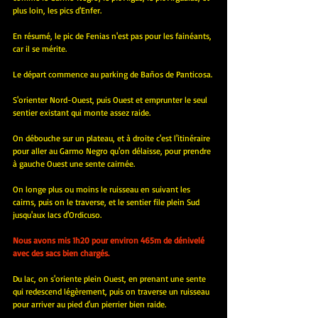
plus loin, les pics d'Enfer.
En résumé, le pic de Fenias n'est pas pour les fainéants, 
car il se mérite.
Le départ commence au parking de Baños de Panticosa.
S'orienter Nord-Ouest, puis Ouest et emprunter le seul 
sentier existant qui monte assez raide.
On débouche sur un plateau, et à droite c'est l'itinéraire 
pour aller au Garmo Negro qu'on délaisse, pour prendre 
à gauche Ouest une sente cairnée.
On longe plus ou moins le ruisseau en suivant les 
cairns, puis on le traverse, et le sentier file plein Sud 
jusqu'aux lacs d'Ordicuso.
Nous avons mis 1h20 pour environ 465m de dénivelé 
avec des sacs bien chargés.
Du lac, on s'oriente plein Ouest, en prenant une sente 
qui redescend légèrement, puis on traverse un ruisseau 
pour arriver au pied d'un pierrier bien raide.