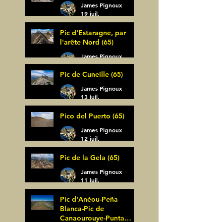
James Pignoux
19 juil.
Pic d'Estaragne, par
l'arête Nord (65)
James Pignoux
14 juil.
Pic de Cuneille (65)
James Pignoux
13 juil.
Pico del Puerto (65)
James Pignoux
12 juil.
Pic de la Gela (65)
James Pignoux
11 juil.
Pic d'Anéou-Peña
Blanca-Pic de
Canaourouye-Punta