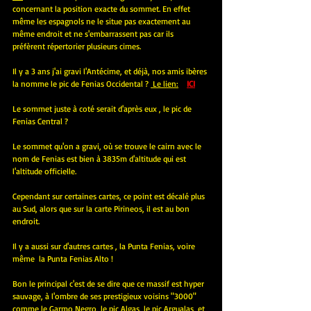
concernant la position exacte du sommet. En effet 
même les espagnols ne le situe pas exactement au 
même endroit et ne s'embarrassent pas car ils 
préfèrent répertorier plusieurs cimes.
Il y a 3 ans j'ai gravi l'Antécime, et déjà, nos amis ibères 
la nomme le pic de Fenias Occidental ? 
 Le lien:
ICI
Le sommet juste à coté serait d'après eux , le pic de 
Fenias Central ? 
Le sommet qu'on a gravi, où se trouve le cairn avec le 
nom de Fenias est bien à 3835m d'altitude qui est 
l'altitude officielle. 
Cependant sur certaines cartes, ce point est décalé plus 
au Sud, alors que sur la carte Pirineos, il est au bon 
endroit.
Il y a aussi sur d'autres cartes , la Punta Fenias, voire 
même  la Punta Fenias Alto !
Bon le principal c'est de se dire que ce massif est hyper 
sauvage, à l'ombre de ses prestigieux voisins "3000" 
comme le Garmo Negro, le pic Algas, le pic Argualas, et 