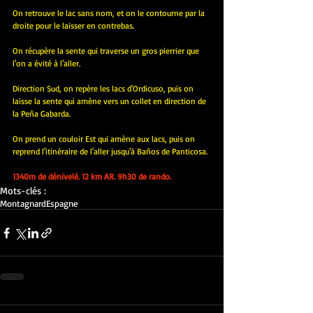
On retrouve le lac sans nom, et on le contourne par la 
droite pour le laisser en contrebas.
On récupère la sente qui traverse un gros pierrier que 
l'on a évité à l'aller.
Direction Sud, on repère les lacs d'Ordicuso, puis on 
laisse la sente qui amène vers un collet en direction de 
la Peña Gabarda.
On prend un couloir Est qui amène aux lacs, puis on 
reprend l'itinéraire de l'aller jusqu'à Baños de Panticosa.
1340m de dénivelé. 12 km AR. 9h30 de rando.
Mots-clés :
Montagnard
Espagne