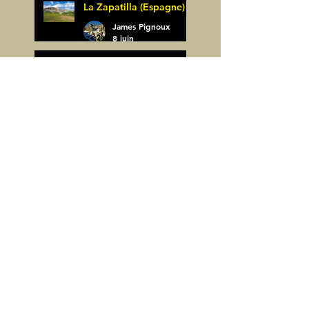
La Zapatilla (Espagne)
James Pignoux
8 juin
Arco de Piedrafita ou
Arche de Sarronal
(Espagne)
James Pignoux
Pène Det Pouri (65)
7 juin
James Pignoux
30 mai
Alquezar-Meson de
Sevil (Espagne)
James Pignoux
25 mai
Rodellar-Fajas del
Mascun (Espagne)
James Pignoux
24 mai
Salto de Bierge-Peña