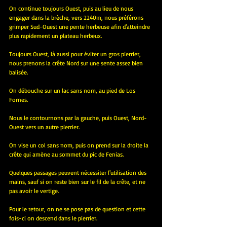
On continue toujours Ouest, puis au lieu de nous 
engager dans la brèche, vers 2240m, nous préférons 
grimper Sud-Ouest une pente herbeuse afin d'atteindre 
plus rapidement un plateau herbeux.
Toujours Ouest, là aussi pour éviter un gros pierrier, 
nous prenons la crête Nord sur une sente assez bien 
balisée.
On débouche sur un lac sans nom, au pied de Los 
Fornes.
Nous le contournons par la gauche, puis Ouest, Nord-
Ouest vers un autre pierrier.
On vise un col sans nom, puis on prend sur la droite la 
crête qui amène au sommet du pic de Fenias. 
Quelques passages peuvent nécessiter l'utilisation des 
mains, sauf si on reste bien sur le fil de la crête, et ne 
pas avoir le vertige.
Pour le retour, on ne se pose pas de question et cette 
fois-ci on descend dans le pierrier.