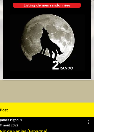
Listing de mes randonnées
Post
James Pignoux
11 août 2022
Pic de Fenias (Espagne)