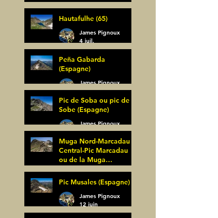
Bagüer (64)
James Pignoux
Hautafulhe (65)
5 juil.
James Pignoux
4 juil.
Peña Gabarda
(Espagne)
James Pignoux
27 juin
Pic de Soba ou pic de
Sobe (Espagne)
James Pignoux
25 juin
Muga Nord-Marcadau
Central-Pic Marcadau
ou de la Muga
(Espagne)
James Pignoux
Pic Musales (Espagne)
21 juin
James Pignoux
12 juin