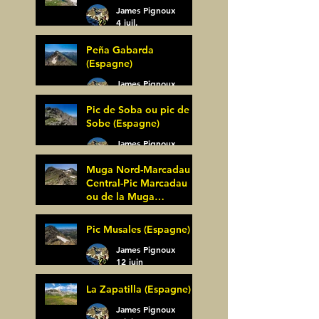
James Pignoux
4 juil.
Peña Gabarda
(Espagne)
James Pignoux
27 juin
Pic de Soba ou pic de
Sobe (Espagne)
James Pignoux
25 juin
Muga Nord-Marcadau
Central-Pic Marcadau
ou de la Muga
(Espagne)
James Pignoux
Pic Musales (Espagne)
21 juin
James Pignoux
12 juin
La Zapatilla (Espagne)
James Pignoux