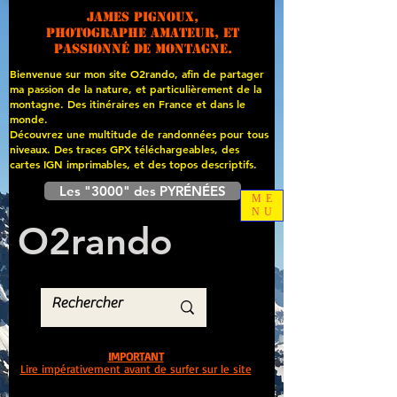
James PIGNOUX,
photographe amateur, et
passionné de montagne.
Bienvenue sur mon site O2rando, afin de partager
ma passion de la nature, et particulièrement de la
montagne. Des itinéraires en France et dans le
monde.
Découvrez une multitude de randonnées pour tous
niveaux. Des traces GPX téléchargeables, des
cartes
IGN imprimables, et des topos descriptifs.
Les "3000" des PYRÉNÉES
ME
NU
O
2
rando
IMPORTANT
Lire impérativement avant de surfer sur le site