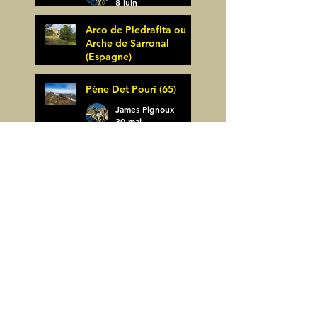
8 juin
Arco de Piedrafita ou
Arche de Sarronal
(Espagne)
James Pignoux
Pène Det Pouri (65)
7 juin
James Pignoux
30 mai
Alquezar-Meson de
Sevil (Espagne)
James Pignoux
25 mai
Rodellar-Fajas del
Mascun (Espagne)
James Pignoux
24 mai
Salto de Bierge-Peña
Falconera (Espagne)
James Pignoux
23 mai