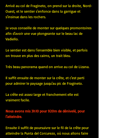
Arrivé au col de Fragineto, on prend sur la droite, Nord-
Ouest, et le sentier s'enfonce dans la garrigue et 
s'insinue dans les rochers.
Je vous conseille de monter sur quelques promontoires 
afin d'avoir une vue plongeante sur le beau lac de 
Vadiello.
Le sentier est dans l'ensemble bien visible, et parfois 
on trouve en plus des cairns, un trait bleu.
Très beau panorama quand on arrive au col de Lizana.
Il suffit ensuite de monter sur la crête, et c'est parti 
pour admirer le paysage jusqu'au pic de Fragineto.
La crête est assez large et franchement elle est 
vraiment facile.
Nous avons mis 3h10 pour 920m de dénivelé, pour 
l'atteindre.
Ensuite il suffit de poursuivre sur le fil de la crête pour 
atteindre la Punta del Corcurezo, où nous allons faire 