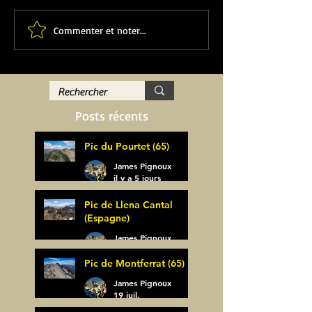
Commenter et noter...
Posts récents
Pic du Pourtet (65)
James Pignoux
il y a 5 jours
Pic de Llena Cantal
(Espagne)
James Pignoux
30 juil.
Pic de Montferrat (65)
James Pignoux
19 juil.