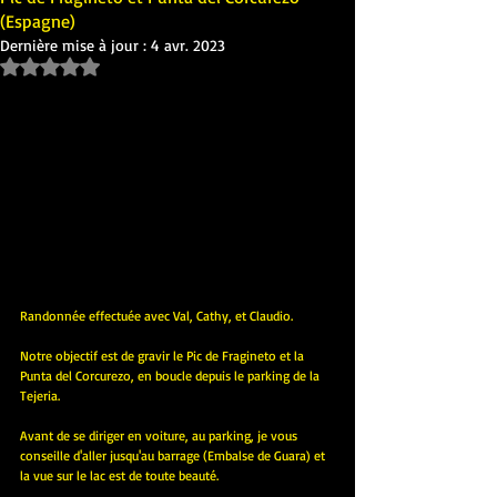
(Espagne)
Dernière mise à jour :
4 avr. 2023
Noté NaN étoiles sur 5.
Randonnée effectuée avec Val, Cathy, et Claudio.
Notre objectif est de gravir le Pic de Fragineto et la 
Punta del Corcurezo, en boucle depuis le parking de la 
Tejeria.
Avant de se diriger en voiture, au parking, je vous 
conseille d'aller jusqu'au barrage (Embalse de Guara) et 
la vue sur le lac est de toute beauté.