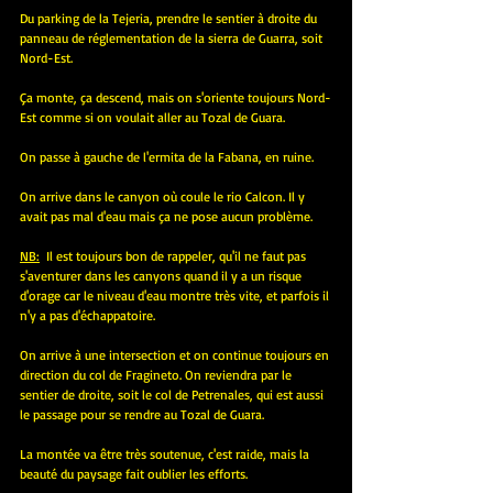
Du parking de la Tejeria, prendre le sentier à droite du 
panneau de réglementation de la sierra de Guarra, soit 
Nord-Est.
Ça monte, ça descend, mais on s'oriente toujours Nord-
Est comme si on voulait aller au Tozal de Guara.
On passe à gauche de l'ermita de la Fabana, en ruine.
On arrive dans le canyon où coule le rio Calcon. Il y 
avait pas mal d'eau mais ça ne pose aucun problème.
NB:
  Il est toujours bon de rappeler, qu'il ne faut pas 
s'aventurer dans les canyons quand il y a un risque 
d'orage car le niveau d'eau montre très vite, et parfois il 
n'y a pas d'échappatoire.
On arrive à une intersection et on continue toujours en 
direction du col de Fragineto. On reviendra par le 
sentier de droite, soit le col de Petrenales, qui est aussi 
le passage pour se rendre au Tozal de Guara.
La montée va être très soutenue, c'est raide, mais la 
beauté du paysage fait oublier les efforts.