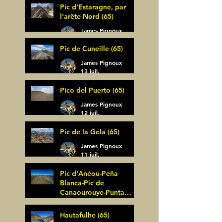
Pic d'Estaragne, par
l'arête Nord (65)
James Pignoux
14 juil.
Pic de Cuneille (65)
James Pignoux
13 juil.
Pico del Puerto (65)
James Pignoux
12 juil.
Pic de la Gela (65)
James Pignoux
11 juil.
Pic d'Anéou-Peña
Blanca-Pic de
Canaourouye-Punta
Bagüer (64)
James Pignoux
Hautafulhe (65)
5 juil.