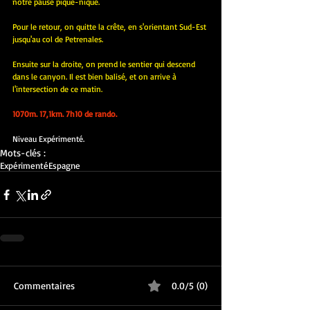
notre pause pique-nique.
Pour le retour, on quitte la crête, en s'orientant Sud-Est 
jusqu'au col de Petrenales.
Ensuite sur la droite, on prend le sentier qui descend 
dans le canyon. Il est bien balisé, et on arrive à 
l'intersection de ce matin.
1070m. 17,1km. 7h10 de rando.
Niveau Expérimenté.
Mots-clés :
Expérimenté
Espagne
Commentaires
0.0/5 (0)