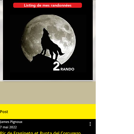
Listing de mes randonnées
Post
James Pignoux
7 mai 2022
Pic de Fragineto et Punta del Corcurezo