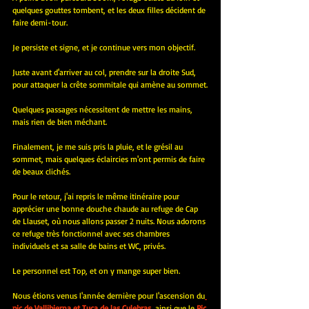
quelques gouttes tombent, et les deux filles décident de 
faire demi-tour.
Je persiste et signe, et je continue vers mon objectif.
Juste avant d'arriver au col, prendre sur la droite Sud, 
pour attaquer la crête sommitale qui amène au sommet.
Quelques passages nécessitent de mettre les mains, 
mais rien de bien méchant.
Finalement, je me suis pris la pluie, et le grésil au 
sommet, mais quelques éclaircies m'ont permis de faire 
de beaux clichés.
Pour le retour, j'ai repris le même itinéraire pour 
apprécier une bonne douche chaude au refuge de Cap 
de Llauset, où nous allons passer 2 nuits. Nous adorons 
ce refuge très fonctionnel avec ses chambres 
individuels et sa salle de bains et WC, privés.
Le personnel est Top, et on y mange super bien.
Nous étions venus l'année dernière pour l'ascension du
pic de Vallibierna et Tuca de las Culebras
, ainsi que le
Pic 