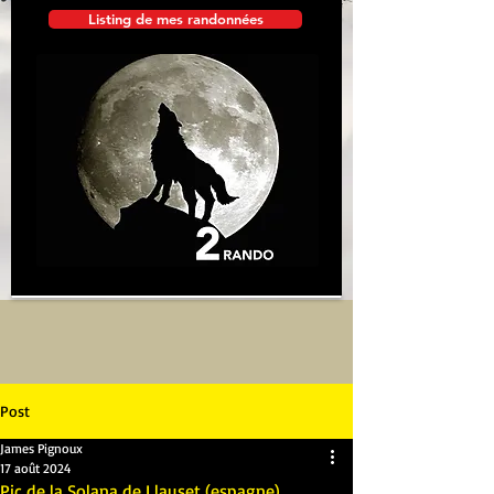
Listing de mes randonnées
Post
James Pignoux
17 août 2024
Pic de la Solana de Llauset (espagne)