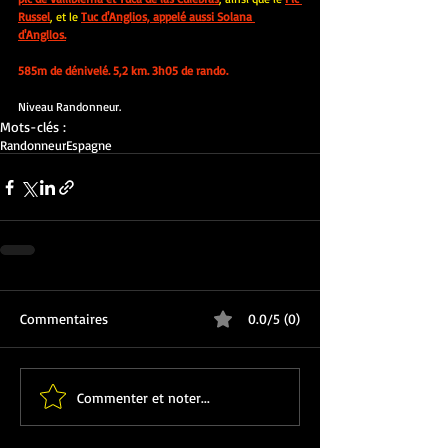
Russel
, et le
Tuc d'Anglios, appelé aussi Solana 
d'Angllos.
585m de dénivelé. 5,2 km. 3h05 de rando.
Niveau Randonneur.
Mots-clés :
Randonneur
Espagne
Commentaires
0.0/5 (0)
Commenter et noter...