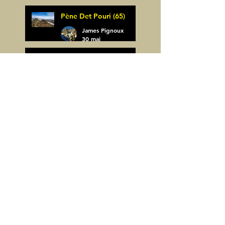
James Pignoux
Pène Det Pouri (65)
7 juin
James Pignoux
30 mai
Alquezar-Meson de
Sevil (Espagne)
James Pignoux
25 mai
Rodellar-Fajas del
Mascun (Espagne)
James Pignoux
24 mai
Salto de Bierge-Peña
Falconera (Espagne)
James Pignoux
23 mai
Pène Mieytadere-
Cuyalaret (64)
James Pignoux
21 mai