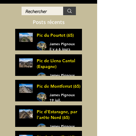
Posts récents
Pic du Pourtet (65)
James Pignoux
il y a 6 jours
Pic de Llena Cantal
(Espagne)
James Pignoux
30 juil.
Pic de Montferrat (65)
James Pignoux
19 juil.
Pic d'Estaragne, par
l'arête Nord (65)
James Pignoux
14 juil.