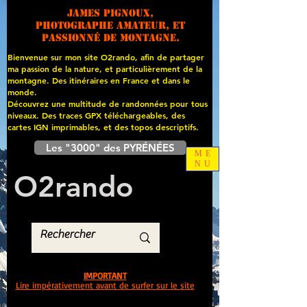
James PIGNOUX,
photographe amateur, et
passionné de montagne.
Bienvenue sur mon site O2rando, afin de partager
ma passion de la nature, et particulièrement de la
montagne. Des itinéraires en France et dans le
monde.
Découvrez une multitude de randonnées pour tous
niveaux. Des traces GPX téléchargeables, des
cartes
IGN imprimables, et des topos descriptifs.
Les "3000" des PYRÉNÉES
ME
NU
O
2
rando
IMPORTANT
Lire impérativement avant de surfer sur le site