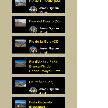
Pic de Cuneille (65)
James Pignoux
13 juil.
Pico del Puerto (65)
James Pignoux
12 juil.
Pic de la Gela (65)
James Pignoux
11 juil.
Pic d'Anéou-Peña
Blanca-Pic de
Canaourouye-Punta
Bagüer (64)
James Pignoux
Hautafulhe (65)
5 juil.
James Pignoux
4 juil.
Peña Gabarda
(Espagne)