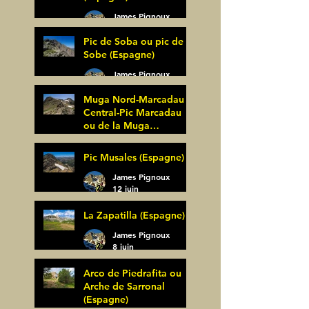
James Pignoux
27 juin
Pic de Soba ou pic de
Sobe (Espagne)
James Pignoux
25 juin
Muga Nord-Marcadau
Central-Pic Marcadau
ou de la Muga
(Espagne)
James Pignoux
Pic Musales (Espagne)
21 juin
James Pignoux
12 juin
La Zapatilla (Espagne)
James Pignoux
8 juin
Arco de Piedrafita ou
Arche de Sarronal
(Espagne)