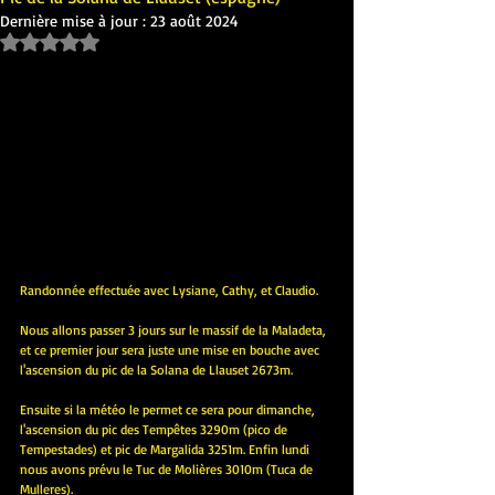
Dernière mise à jour :
23 août 2024
Noté NaN étoiles sur 5.
Randonnée effectuée avec Lysiane, Cathy, et Claudio.
Nous allons passer 3 jours sur le massif de la Maladeta, 
et ce premier jour sera juste une mise en bouche avec 
l'ascension du pic de la Solana de Llauset 2673m.
Ensuite si la météo le permet ce sera pour dimanche, 
l'ascension du pic des Tempêtes 3290m (pico de 
Tempestades) et pic de Margalida 3251m. Enfin lundi 
nous avons prévu le Tuc de Molières 3010m (Tuca de 
Mulleres).