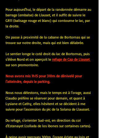
Pour aujourd'hui, le départ de la randonnée démarre au 
barrage (embalse) de Llauset, et il suffit de suivre le 
GR11 (balisage rouge et blanc) qui contourne le lac, par 
la droite.
On passe à proximité de la cabane de Bortornas qui se 
trouve sur notre droite, mais qui est bien délabrée.
Le sentier longe le coté droit du lac de Bortornas, puis 
s'élève Nord et on aperçoit le 
refuge de Cap de Llauset 
sur son promontoire.
Nous avons mis 1h15 pour 310m de dénivelé pour 
l'atteindre, depuis le parking.
Nous nous délestons, mais le temps est à l'orage, aussi 
Claudio préfère se réserver pour demain, et quant à 
Lysiane et Cathy, elles hésitent et se décident à me 
suivre pour l'ascension du pic de la Solana de Llausset.
Du refuge, s'orienter Sud-est, en direction du col 
d'Estanayet (collada de los ibones sur certaines cartes).
À peine avoir parcouru 300m, l'orage éclate au loin et 