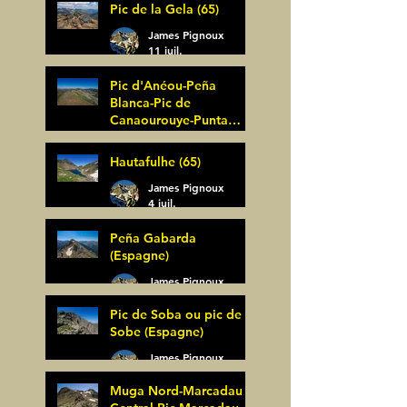
Pic de la Gela (65)
James Pignoux
11 juil.
Pic d'Anéou-Peña
Blanca-Pic de
Canaourouye-Punta
Bagüer (64)
James Pignoux
Hautafulhe (65)
5 juil.
James Pignoux
4 juil.
Peña Gabarda
(Espagne)
James Pignoux
27 juin
Pic de Soba ou pic de
Sobe (Espagne)
James Pignoux
25 juin
Muga Nord-Marcadau