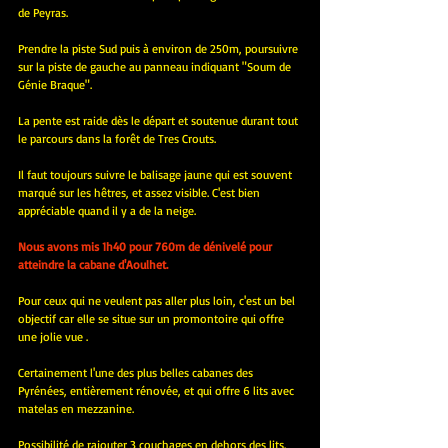
de Peyras.
Prendre la piste Sud puis à environ de 250m, poursuivre 
sur la piste de gauche au panneau indiquant "Soum de 
Génie Braque".
La pente est raide dès le départ et soutenue durant tout 
le parcours dans la forêt de Tres Crouts.
Il faut toujours suivre le balisage jaune qui est souvent 
marqué sur les hêtres, et assez visible. C'est bien 
appréciable quand il y a de la neige.
Nous avons mis 1h40 pour 760m de dénivelé pour 
atteindre la cabane d'Aoulhet.
Pour ceux qui ne veulent pas aller plus loin, c'est un bel 
objectif car elle se situe sur un promontoire qui offre 
une jolie vue .
Certainement l'une des plus belles cabanes des 
Pyrénées, entièrement rénovée, et qui offre 6 lits avec 
matelas en mezzanine.
Possibilité de rajouter 3 couchages en dehors des lits.