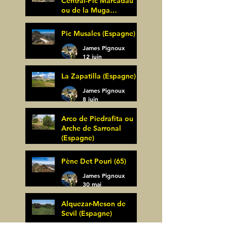
Central-Pic Marcadau
ou de la Muga
(Espagne)
James Pignoux
Pic Musales (Espagne)
21 juin
James Pignoux
12 juin
La Zapatilla (Espagne)
James Pignoux
8 juin
Arco de Piedrafita ou
Arche de Sarronal
(Espagne)
James Pignoux
Pène Det Pouri (65)
7 juin
James Pignoux
30 mai
Alquezar-Meson de
Sevil (Espagne)