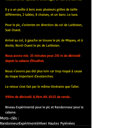
Il y a un poêle à bois avec plusieurs grilles de taille 
différentes, 2 tables, 8 chaises, et un banc. Le luxe.
Pour le pic, s'orienter en direction du col de Larbistan, 
Sud-Ouest.
Arrivé au col, à gauche se trouve le pic de Miqueu, et à 
droite, Nord-Ouest le pic de Larbistan.
Nous avons mis  35 minutes pour 210 m de dénivelé 
depuis la cabane d'Aoulhet.
Nous n'avons pas été plus loin car trop risqué à cause 
du risque important d'avalanches.
Le retour s'est fait par le même itinéraire que l'aller.
990m de dénivelé. 8,9km AR. 6h25 de rando.
Niveau Expérimenté pour le pic et Randonneur pour la 
cabane.
Mots-clés :
Randonneur
Expérimenté
Hiver Hautes Pyrénées