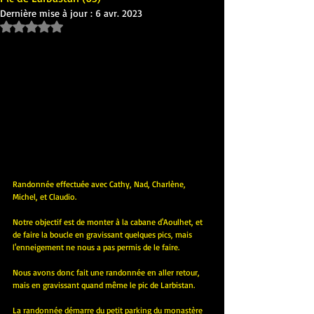
Dernière mise à jour :
6 avr. 2023
Noté NaN étoiles sur 5.
Randonnée effectuée avec Cathy, Nad, Charlène, 
Michel, et Claudio.
Notre objectif est de monter à la cabane d'Aoulhet, et 
de faire la boucle en gravissant quelques pics, mais 
l'enneigement ne nous a pas permis de le faire.
Nous avons donc fait une randonnée en aller retour, 
mais en gravissant quand même le pic de Larbistan.
La randonnée démarre du petit parking du monastère 