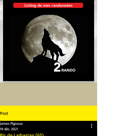
Listing de mes randonnées
Post
James Pignoux
19 déc. 2021
Pic de Larbastan (65)