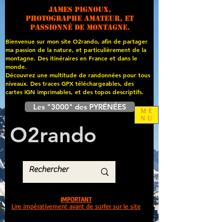
James PIGNOUX,
photographe amateur, et
passionné de montagne.
Bienvenue sur mon site O2rando, afin de partager
ma passion de la nature, et particulièrement de la
montagne. Des itinéraires en France et dans le
monde.
Découvrez une multitude de randonnées pour tous
niveaux. Des traces GPX téléchargeables, des
cartes
IGN imprimables, et des topos descriptifs.
Les "3000" des PYRÉNÉES
ME
NU
O
2
rando
IMPORTANT
Lire impérativement avant de surfer sur le site