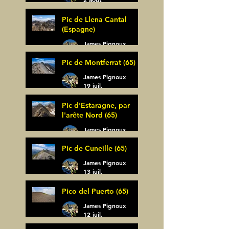
Pic de Llena Cantal
(Espagne)
James Pignoux
30 juil.
Pic de Montferrat (65)
James Pignoux
19 juil.
Pic d'Estaragne, par
l'arête Nord (65)
James Pignoux
14 juil.
Pic de Cuneille (65)
James Pignoux
13 juil.
Pico del Puerto (65)
James Pignoux
12 juil.