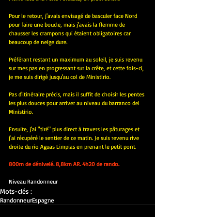
Pour le retour, j'avais envisagé de basculer face Nord 
pour faire une boucle, mais j'avais la flemme de 
chausser les crampons qui étaient obligatoires car 
beaucoup de neige dure.
Préférant restant un maximum au soleil, je suis revenu 
sur mes pas en progressant sur la crête, et cette fois-ci, 
je me suis dirigé jusqu'au col de Ministirio.
Pas d'itinéraire précis, mais il suffit de choisir les pentes 
les plus douces pour arriver au niveau du barranco del 
Ministirio.
Ensuite, j'ai "tiré" plus direct à travers les pâturages et 
j'ai récupéré le sentier de ce matin. Je suis revenu rive 
droite du rio Aguas Limpias en prenant le petit pont.
800m de dénivelé. 8,8km AR. 4h20 de rando.
Niveau Randonneur
Mots-clés :
Randonneur
Espagne