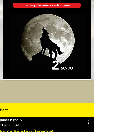
Listing de mes randonnées
Post
James Pignoux
31 janv. 2024
Pic de Ministirio (Espagne)