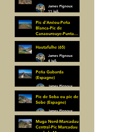
James Pignoux
11 juil.
Pic d'Anéou-Peña
Blanca-Pic de
Canaourouye-Punta
Bagüer (64)
James Pignoux
Hautafulhe (65)
5 juil.
James Pignoux
4 juil.
Peña Gabarda
(Espagne)
James Pignoux
27 juin
Pic de Soba ou pic de
Sobe (Espagne)
James Pignoux
25 juin
Muga Nord-Marcadau
Central-Pic Marcadau