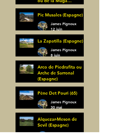
ou de la Muga
(Espagne)
James Pignoux
Pic Musales (Espagne)
21 juin
James Pignoux
12 juin
La Zapatilla (Espagne)
James Pignoux
8 juin
Arco de Piedrafita ou
Arche de Sarronal
(Espagne)
James Pignoux
Pène Det Pouri (65)
7 juin
James Pignoux
30 mai
Alquezar-Meson de
Sevil (Espagne)
James Pignoux