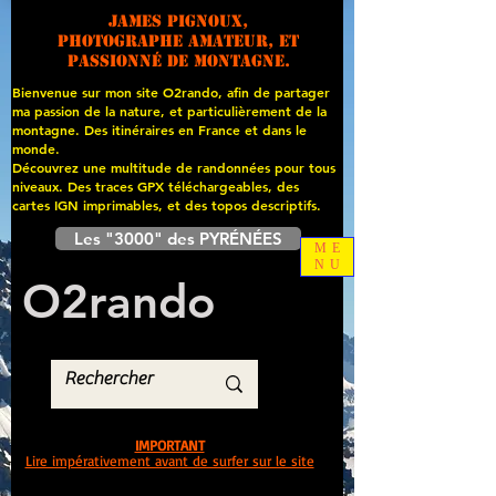
James PIGNOUX,
photographe amateur, et
passionné de montagne.
Bienvenue sur mon site O2rando, afin de partager
ma passion de la nature, et particulièrement de la
montagne. Des itinéraires en France et dans le
monde.
Découvrez une multitude de randonnées pour tous
niveaux. Des traces GPX téléchargeables, des
cartes
IGN imprimables, et des topos descriptifs.
Les "3000" des PYRÉNÉES
ME
NU
O
2
rando
IMPORTANT
Lire impérativement avant de surfer sur le site