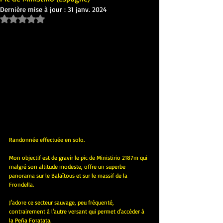
Dernière mise à jour :
31 janv. 2024
Noté NaN étoiles sur 5.
Randonnée effectuée en solo.
Mon objectif est de gravir le pic de Ministirio 2187m qui 
malgré son altitude modeste, offre un superbe 
panorama sur le Balaïtous et sur le massif de la 
Frondella.
J'adore ce secteur sauvage, peu fréquenté, 
contrairement à l'autre versant qui permet d'accéder à 
la Peña Foratata.