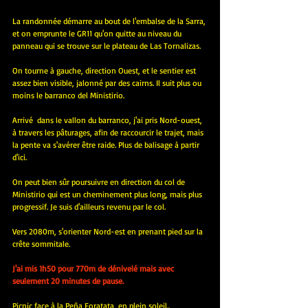
La randonnée démarre au bout de l'embalse de la Sarra, 
et on emprunte le GR11 qu'on quitte au niveau du 
panneau qui se trouve sur le plateau de Las Tornalizas. 
On tourne à gauche, direction Ouest, et le sentier est 
assez bien visible, jalonné par des cairns. Il suit plus ou 
moins le barranco del Ministirio.
Arrivé  dans le vallon du barranco, j'ai pris Nord-ouest, 
à travers les pâturages, afin de raccourcir le trajet, mais 
la pente va s'avérer être raide. Plus de balisage à partir 
d'ici.
On peut bien sûr poursuivre en direction du col de 
Ministirio qui est un cheminement plus long, mais plus 
progressif. Je suis d'ailleurs revenu par le col.
Vers 2080m, s'orienter Nord-est en prenant pied sur la 
crête sommitale.
J'ai mis 1h50 pour 770m de dénivelé mais avec 
seulement 20 minutes de pause.
Picnic face à la Peña Foratata, en plein soleil..