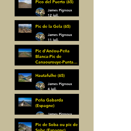
Pico del Puerto (65)
James Pignoux
12 juil.
Pic de la Gela (65)
James Pignoux
11 juil.
Pic d'Anéou-Peña
Blanca-Pic de
Canaourouye-Punta
Bagüer (64)
James Pignoux
Hautafulhe (65)
5 juil.
James Pignoux
4 juil.
Peña Gabarda
(Espagne)
James Pignoux
27 juin
Pic de Soba ou pic de
Sobe (Espagne)