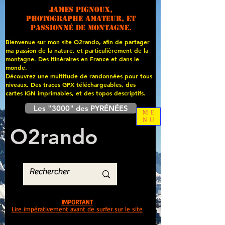
James PIGNOUX,
photographe amateur, et
passionné de montagne.
Bienvenue sur mon site O2rando, afin de partager
ma passion de la nature, et particulièrement de la
montagne. Des itinéraires en France et dans le
monde.
Découvrez une multitude de randonnées pour tous
niveaux. Des traces GPX téléchargeables, des
cartes
IGN imprimables, et des topos descriptifs.
Les "3000" des PYRÉNÉES
ME
NU
O
2
rando
IMPORTANT
Lire impérativement avant de surfer sur le site