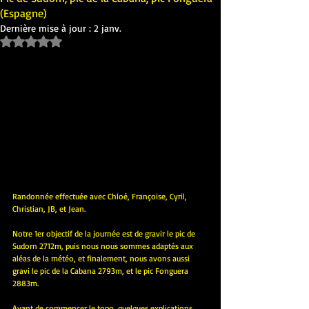
(Espagne)
Dernière mise à jour :
2 janv.
Noté NaN étoiles sur 5.
Randonnée effectuée avec Chloé, Françoise, Cyril, 
Christian, JB, et Jean.
Notre 1er objectif de la journée est de gravir le pic de 
Sudorn 2712m, puis nous nous sommes adaptés aux 
aléas de la météo, et finalement, nous avons aussi 
gravi le pic de la Cabana 2793m, et le pic Fonguera 
2883m.
Avant de commencer le topo, quelques explications 