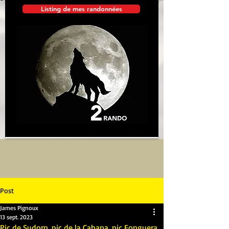
Listing de mes randonnées
Post
James Pignoux
13 sept. 2023
Pic de Sudorn, pic de la Cabana, pic Fonguera