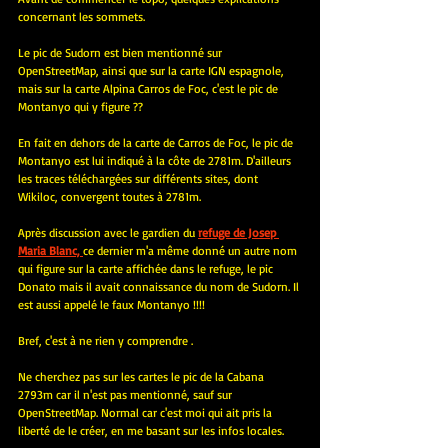
concernant les sommets.
Le pic de Sudorn est bien mentionné sur 
OpenStreetMap, ainsi que sur la carte IGN espagnole, 
mais sur la carte Alpina Carros de Foc, c'est le pic de 
Montanyo qui y figure ??
En fait en dehors de la carte de Carros de Foc, le pic de 
Montanyo est lui indiqué à la côte de 2781m. D'ailleurs 
les traces téléchargées sur différents sites, dont 
Wikiloc, convergent toutes à 2781m.
Après discussion avec le gardien du
refuge de Josep 
Maria Blanc, 
ce dernier m'a même donné un autre nom 
qui figure sur la carte affichée dans le refuge, le pic 
Donato mais il avait connaissance du nom de Sudorn. Il 
est aussi appelé le faux Montanyo !!!!
Bref, c'est à ne rien y comprendre .
Ne cherchez pas sur les cartes le pic de la Cabana 
2793m car il n'est pas mentionné, sauf sur 
OpenStreetMap. Normal car c'est moi qui ait pris la 
liberté de le créer, en me basant sur les infos locales.