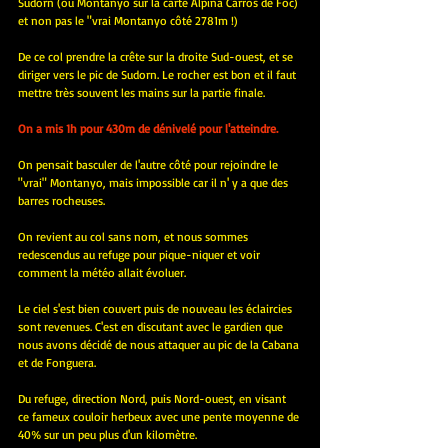
Sudorn (ou Montanyo sur la carte Alpina Carros de Foc) 
et non pas le "vrai Montanyo côté 2781m !)
De ce col prendre la crête sur la droite Sud-ouest, et se 
diriger vers le pic de Sudorn. Le rocher est bon et il faut 
mettre très souvent les mains sur la partie finale.
On a mis 1h pour 430m de dénivelé pour l'atteindre.
On pensait basculer de l'autre côté pour rejoindre le 
"vrai" Montanyo, mais impossible car il n' y a que des 
barres rocheuses.
On revient au col sans nom, et nous sommes 
redescendus au refuge pour pique-niquer et voir 
comment la météo allait évoluer.
Le ciel s'est bien couvert puis de nouveau les éclaircies 
sont revenues. C'est en discutant avec le gardien que 
nous avons décidé de nous attaquer au pic de la Cabana 
et de Fonguera.
Du refuge, direction Nord, puis Nord-ouest, en visant 
ce fameux couloir herbeux avec une pente moyenne de 
40% sur un peu plus d'un kilomètre.