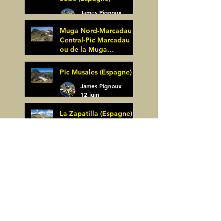
James Pignoux
25 juin
Muga Nord-Marcadau
Central-Pic Marcadau
ou de la Muga
(Espagne)
James Pignoux
Pic Musales (Espagne)
21 juin
James Pignoux
12 juin
La Zapatilla (Espagne)
James Pignoux
8 juin
Arco de Piedrafita ou
Arche de Sarronal
(Espagne)
James Pignoux
Pène Det Pouri (65)
7 juin
James Pignoux
30 mai