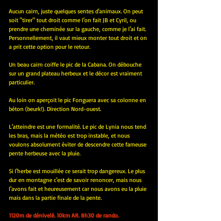
Aucun cairn, juste quelques sentes d'animaux. On peut 
soit "tirer" tout droit comme l'on fait JB et Cyril, ou 
prendre une cheminée sur la gauche, comme je l'ai fait. 
Personnellement, il vaut mieux monter tout droit et on 
a prit cette option pour le retour.
Un beau cairn coiffe le pic de la Cabana. On débouche 
sur un grand plateau herbeux et le décor est vraiment 
particulier.
Au loin on aperçoit le pic Fonguera avec sa colonne en 
béton (beurk!). Direction Nord-ouest.
L'atteindre est une formalité. Le pic de Lynia nous tend 
les bras, mais la météo est trop instable, et nous 
voulons absolument éviter de descendre cette fameuse 
pente herbeuse avec la pluie. 
Si l'herbe est mouillée ce serait trop dangereux. Le plus 
dur en montagne c'est de savoir renoncer, mais nous 
l'avons fait et heureusement car nous avons eu la pluie 
mais dans la partie finale de la pente.
1120m de dénivelé. 10km AR. 8h30 de rando.