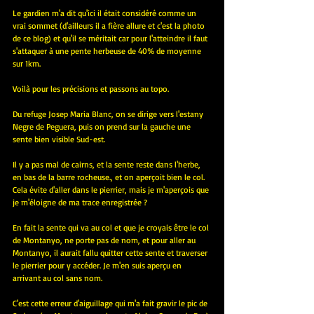
Le gardien m'a dit qu'ici il était considéré comme un 
vrai sommet (d'ailleurs il a fière allure et c'est la photo 
de ce blog) et qu'il se méritait car pour l'atteindre il faut 
s'attaquer à une pente herbeuse de 40% de moyenne 
sur 1km.
Voilà pour les précisions et passons au topo.
Du refuge Josep Maria Blanc, on se dirige vers l'estany 
Negre de Peguera, puis on prend sur la gauche une 
sente bien visible Sud-est.
Il y a pas mal de cairns, et la sente reste dans l'herbe, 
en bas de la barre rocheuse., et on aperçoit bien le col. 
Cela évite d'aller dans le pierrier, mais je m'aperçois que 
je m'éloigne de ma trace enregistrée ?
En fait la sente qui va au col et que je croyais être le col 
de Montanyo, ne porte pas de nom, et pour aller au 
Montanyo, il aurait fallu quitter cette sente et traverser 
le pierrier pour y accéder. Je m'en suis aperçu en 
arrivant au col sans nom.
C'est cette erreur d'aiguillage qui m'a fait gravir le pic de 