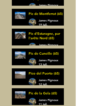
James Pignoux
30 juil.
Pic de Montferrat (65)
James Pignoux
19 juil.
Pic d'Estaragne, par
l'arête Nord (65)
James Pignoux
14 juil.
Pic de Cuneille (65)
James Pignoux
13 juil.
Pico del Puerto (65)
James Pignoux
12 juil.
Pic de la Gela (65)
James Pignoux
11 juil.