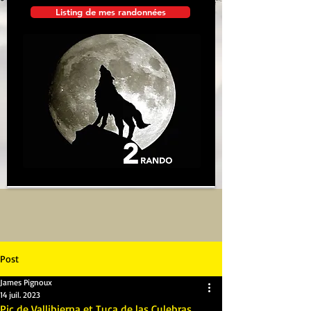
Listing de mes randonnées
Post
James Pignoux
14 juil. 2023
Pic de Vallibierna et Tuca de las Culebras