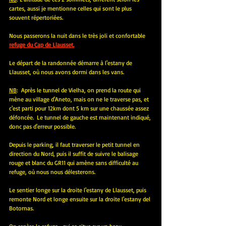
cartes, aussi je mentionne celles qui sont le plus 
souvent répertoriées.
Nous passerons la nuit dans le très joli et confortable
refuge du Cap de Llausset.
Le départ de la randonnée démarre à l'estany de 
Llausset, où nous avons dormi dans les vans.
NB
:  Après le tunnel de Vielha, on prend la route qui 
mène au village d'Aneto, mais on ne le traverse pas, et 
c'est parti pour 12km dont 5 km sur une chaussée assez 
défoncée.  Le tunnel de gauche est maintenant indiqué, 
donc pas d'erreur possible.
Depuis le parking, il faut traverser le petit tunnel en 
direction du Nord, puis il suffit de suivre le balisage 
rouge et blanc du GR11 qui amène sans difficulté au 
refuge, où nous nous délesterons.
Le sentier longe sur la droite l'estany de Llausset, puis 
remonte Nord et longe ensuite sur la droite l'estany del 
Botornas.