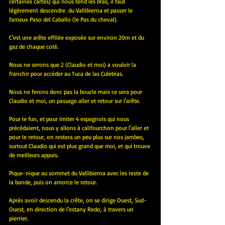
certaines cartes) qui nous tend les bras, il faut 
légèrement descendre  du Vallibierna et passer le 
fameux Paso del Caballo (le Pas du cheval). 
C'est une arête effilée exposée sur environ 20m et du 
gaz de chaque coté.
Nous ne serons que 2 (Claudio et moi) a vouloir la 
franchir pour accéder au Tuca de las Culebras.
Nous ne ferons donc pas la boucle mais ce sera pour 
Claudio et moi, un passage aller et retour sur l'arête.
Pour le fun, et pour imiter 4 espagnols qui nous 
précédaient, nous y allons à califourchon pour l'aller et 
pour le retour, on restera un peu plus sur nos jambes, 
surtout Claudio qui est plus grand que moi, et qui trouve 
de meilleurs appuis.
Pique-nique au sommet du Vallibierna avec les reste de 
la bande, puis on amorce le retour.
Après avoir descendu la crête, on se dirige Ouest, Sud-
Ouest, en direction de l'estany Redo, à travers un 
pierrier.