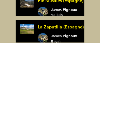
Pic Musales (Espagne)
21 juin
James Pignoux
12 juin
La Zapatilla (Espagne)
James Pignoux
8 juin
Arco de Piedrafita ou
Arche de Sarronal
(Espagne)
James Pignoux
Pène Det Pouri (65)
7 juin
James Pignoux
30 mai
Alquezar-Meson de
Sevil (Espagne)
James Pignoux
25 mai
Rodellar-Fajas del
Mascun (Espagne)