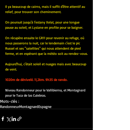
Il ya beaucoup de cairns, mais il suffit d'être attentif au 
relief, pour trouver son cheminement.
On poursuit jusqu'à l'estany Xelat, pour une longue 
pause au soleil, et Lysiane en profite pour se baigner.
On récupère ensuite le GR11 pour revenir au refuge, où 
nous passerons la nuit, car le lendemain c'est le pic 
Russel et ses "satellites" qui nous attendent de pied 
ferme, et en espérant que la météo soit au rendez-vous.
Aujourd'hui, c'était soleil et nuages mais avec beaucoup 
de vent.
1020m de dénivelé. 11,2km. 9h35 de rando.
Niveau Randonneur pour le Vallibierna, et Montagnard 
pour le Tuca de las Culebras.
Mots-clés :
Randonneur
Montagnard
Espagne