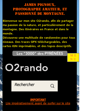
James PIGNOUX,
photographe amateur, et
passionné de montagne.
Bienvenue sur mon site O2rando, afin de partager
ma passion de la nature, et particulièrement de la
montagne. Des itinéraires en France et dans le
monde.
Découvrez une multitude de randonnées pour tous
niveaux. Des traces GPX téléchargeables, des
cartes
IGN imprimables, et des topos descriptifs.
Les "3000" des PYRÉNÉES
ME
NU
O
2
rando
IMPORTANT
Lire impérativement avant de surfer sur le site