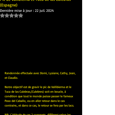
(Espagne)
Dernière mise à jour :
22 juil. 2024
Noté NaN étoiles sur 5.
Randonnée effectuée avec Domi, Lysiane, Cathy, Jean, 
et Claudio.
Notre objectif est de gravir le pic de Vallibierna et le 
Tuca de las Culebras,(Culebres) soit en boucle, à 
condition que tout le monde puisse passer le fameux 
Paso del Caballo, ou en aller retour dans le cas 
contraire., et dans ce cas, le retour se fera par les lacs.
NB
: L'altitude de ces 2 sommets, différent selon les 