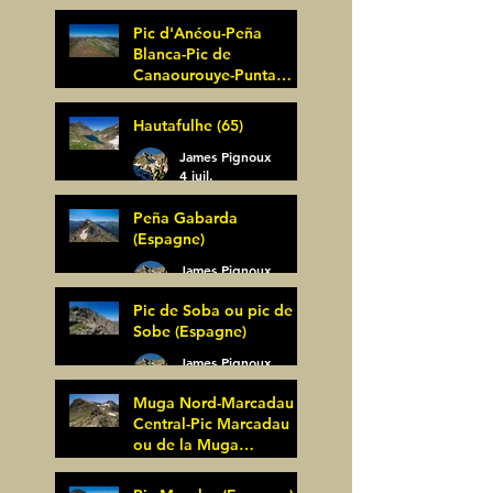
Pic d'Anéou-Peña
Blanca-Pic de
Canaourouye-Punta
Bagüer (64)
James Pignoux
Hautafulhe (65)
5 juil.
James Pignoux
4 juil.
Peña Gabarda
(Espagne)
James Pignoux
27 juin
Pic de Soba ou pic de
Sobe (Espagne)
James Pignoux
25 juin
Muga Nord-Marcadau
Central-Pic Marcadau
ou de la Muga
(Espagne)
James Pignoux