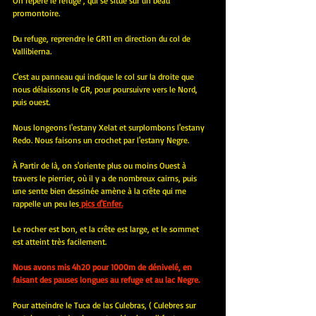
On repère le refuge , qui se situe sur un beau 
promontoire.
Du refuge, reprendre le GR11 en direction du col de 
Vallibierna.
C'est au panneau qui indique le col sur la droite que 
nous délaissons le GR, pour poursuivre vers le Nord, 
puis ouest.
Nous longeons l'estany Xelat et surplombons l'estany 
Redo. Nous faisons un crochet par l'estany Negre.
À Partir de là, on s'oriente plus ou moins Ouest à 
travers le pierrier, où il y a de nombreux cairns, puis 
une sente bien dessinée amène à la crête qui me 
rappelle un peu les
 pics d'Enfer.
Le rocher est bon, et la crête est large, et le sommet 
est atteint très facilement.
Nous avons mis 4h20 pour 1000m de dénivelé, en 
faisant des pauses longues au refuge et au lac Negre.
Pour atteindre le Tuca de las Culebras, ( Culebres sur 