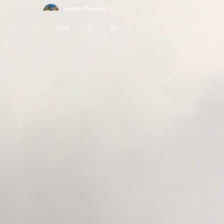
James Pignoux
26 avr.
1
/
32