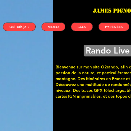
James PIGNO
Qui suis-je ?
VIDEO
LACS
PYRÉNÉES
Rando Live
Bienvenue sur mon site O2rando, afin 
passion de la nature, et particulièremen
montagne. Des itinéraires en France et
Découvrez une multitude de randonnée
niveaux. Des traces GPX téléchargeabl
cartes
IGN imprimables, et des topos de