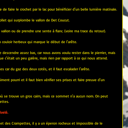
 de faire le crochet par le lac pour bénéficier d'un belle lumière matinale.
ollet qui surplombe le vallon de Det Coucut.
vallon ou de prendre une sente à flanc. (voire ma trace du retour).
n couloir herbeux qui marque le début de l'arête.
de descendre assez bas, car nous avons voulu rester dans le pierrier, mais 
que c'était un peu galère, mais rien par rapport à ce qui nous attend.
es car du gaz des deux cotés, et il faut escalader l'arête.
ment pourri et il faut bien vérifier ses prises et faire preuve d'un 
où se trouve un gros cairn, mais ce sommet n'a aucun nom. On peut 
ettes.
velé.
 des Crampettes, il y a un éperon rocheux et impossible de le 