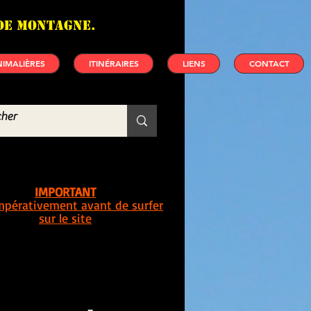
de montagne.
IMALIÈRES
ITINÉRAIRES
LIENS
CONTACT
IMPORTANT
impérativement avant de surfer
sur le site