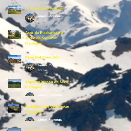
La Zapatilla (Espagne)
James Pignoux
8 juin
Arco de Piedrafita ou
Arche de Sarronal
(Espagne)
James Pignoux
7 juin
Pène Det Pouri (65)
James Pignoux
30 mai
Alquezar-Meson de Sevil
(Espagne)
James Pignoux
25 mai
Rodellar-Fajas del Mascun
(Espagne)
James Pignoux
24 mai
Salto de Bierge-Peña