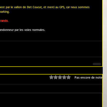
uest par le vallon de Det Coucut, et merci au GPS, car nous sommes 
parking.
rando.
andonneur par les voies normales.
Noté 0 étoile sur 5.
Pas encore de note