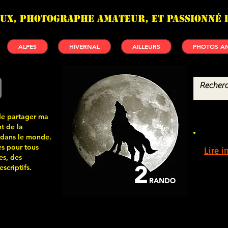
UX, photographe amateur, et passionné 
ALPES
HIVERNAL
AILLEURS
PHOTOS AN
de partager ma
t de la
 dans le monde.
s pour tous
Lire 
es, des
scriptifs.