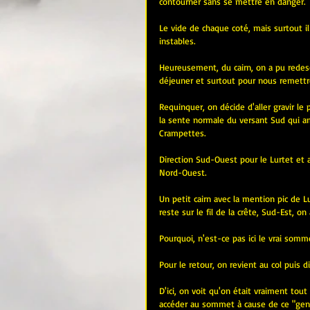
contourner sans se mettre en danger.
Le vide de chaque coté, mais surtout il 
instables.
Heureusement, du cairn, on a pu redesc
déjeuner et surtout pour nous remett
Requinquer, on décide d'aller gravir le
la sente normale du versant Sud qui am
Crampettes.
Direction Sud-Ouest pour le Lurtet et 
Nord-Ouest.
Un petit cairn avec la mention pic de 
reste sur le fil de la crête, Sud-Est, on
Pourquoi, n'est-ce pas ici le vrai somm
Pour le retour, on revient au col puis 
D'ici, on voit qu'on était vraiment tou
accéder au sommet à cause de ce "gen