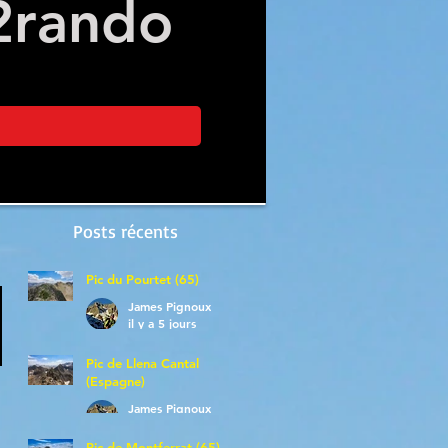
2
rando
Posts récents
Pic du Pourtet (65)
James Pignoux
il y a 5 jours
Pic de Llena Cantal
(Espagne)
James Pignoux
30 juil.
Pic de Montferrat (65)