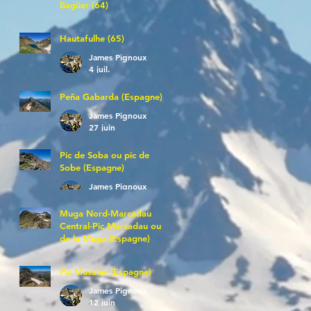
Bagüer (64)
James Pignoux
5 juil.
Hautafulhe (65)
James Pignoux
4 juil.
Peña Gabarda (Espagne)
James Pignoux
27 juin
Pic de Soba ou pic de
Sobe (Espagne)
James Pignoux
25 juin
Muga Nord-Marcadau
Central-Pic Marcadau ou
de la Muga (Espagne)
James Pignoux
21 juin
Pic Musales (Espagne)
James Pignoux
12 juin