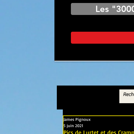
Les "300
James Pignoux
5 juin 2021
Pics de Lurtet et des Cramp