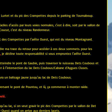
de Lurtet et du pic des Crampettes depuis le parking de Tournaboup.
les d'accès par leurs voies normales, c'est à dire, soit par le vallon de 
Coucut, c'est du niveau Randonneur.
c des Crampettes par l'arête Ouest, qui est du niveau Montagnard.
endre ma trace du retour pour accéder à ces deux sommets. pour les 
,
je décline toute responsabilité si vous empruntez l'arête Ouest.
atteindre le pont de Gaubie, puis traverser le ruisseau Dets Coubous et 
er à l'intersection du lac Dets Coubous/Cabane d’Aygues Cluses.
uivra un balisage jaune jusqu'au lac de Dets Coubous.
traversant le pont de Pountou, et là, ça commence à monter raide.
elé.
qu'au lac, si on veut gravir le pic des Crampettes par le vallon de Det 
er Ouest quand on arrive aux derniers lacets.