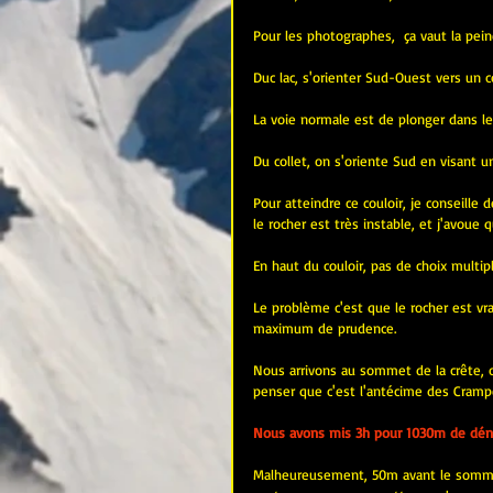
Pour les photographes,  ça vaut la peine
Duc lac, s'orienter Sud-Ouest vers un c
La voie normale est de plonger dans le 
Du collet, on s'oriente Sud en visant u
Pour atteindre ce couloir, je conseille 
le rocher est très instable, et j'avoue 
En haut du couloir, pas de choix multipl
Le problème c'est que le rocher est vrai
maximum de prudence.
Nous arrivons au sommet de la crête, 
penser que c'est l'antécime des Cramp
Nous avons mis 3h pour 1030m de déni
Malheureusement, 50m avant le sommet