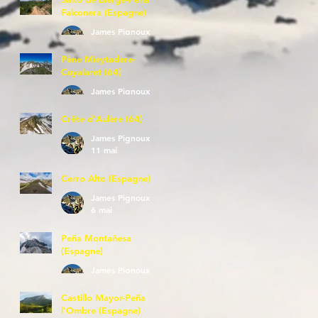
Falconera (Espagne)
James Pignoux
23 mai
Pène Mieytadere-
Cuyalaret (64)
James Pignoux
21 mai
Crête d'Aulère (64)
James Pignoux
11 mai
Cerro Alto (Espagne)
James Pignoux
6 mai
Peña Montañesa
(Espagne)
James Pignoux
27 avr.
Castillo Mayor-Peña
l'Ombre (Espagne)