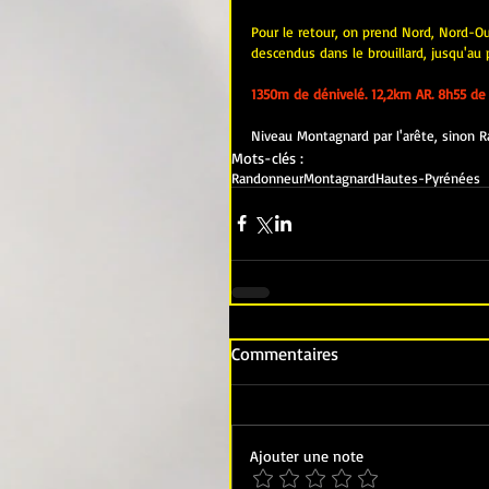
Pour le retour, on prend Nord, Nord-O
descendus dans le brouillard, jusqu'au 
1350m de dénivelé. 12,2km AR. 8h55 de 
Niveau Montagnard par l'arête, sinon R
Mots-clés :
Randonneur
Montagnard
Hautes-Pyrénées
Commentaires
Ajouter une note