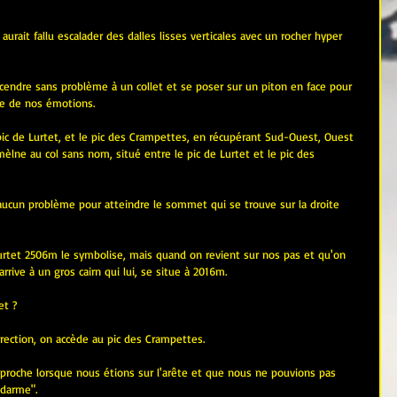
aurait fallu escalader des dalles lisses verticales avec un rocher hyper 
endre sans problème à un collet et se poser sur un piton en face pour 
re de nos émotions.
 pic de Lurtet, et le pic des Crampettes, en récupérant Sud-Ouest, Ouest 
èlne au col sans nom, situé entre le pic de Lurtet et le pic des 
aucun problème pour atteindre le sommet qui se trouve sur la droite 
Lurtet 2506m le symbolise, mais quand on revient sur nos pas et qu'on 
 arrive à un gros cairn qui lui, se situe à 2016m.
et ?
direction, on accède au pic des Crampettes.
t proche lorsque nous étions sur l'arête et que nous ne pouvions pas 
darme".