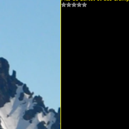
Noté NaN étoiles sur 5.