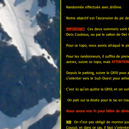
Randonnée effectuée avec Jérôme.
Notre objectif est l'ascension du pic 
IMPORTANT
:  
Ces deux sommets sont faci
Dets Coubous, ou par le vallon de Det 
Pour ce topo, nous avons attaqué le pi
Pour les randonneurs, il suffira de pr
autres, suivre ce topo, mais
ATTENTION
Depuis le parking, suivre le GR10 pour 
s'orienter vers le Sud-Ouest pour arriv
C'est ici qu'on quitte la GR10, et on s
 On part sur la droite pour le lac en 
Nous avons mis 1h pour 585m de déniv
NB
:  On n'est pas obligé de monter jus
Coucut, et dans ce cas, il faut s'orient