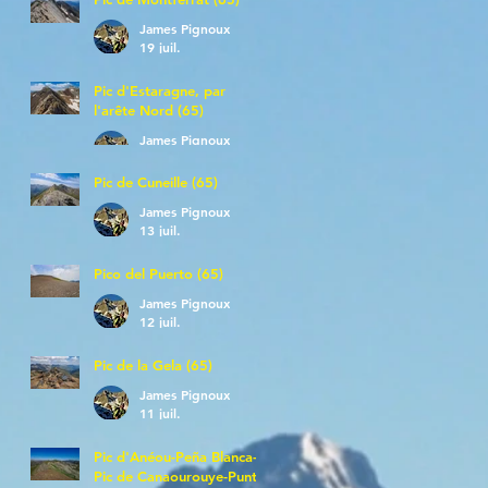
James Pignoux
19 juil.
Pic d'Estaragne, par
l'arête Nord (65)
James Pignoux
14 juil.
Pic de Cuneille (65)
James Pignoux
13 juil.
Pico del Puerto (65)
James Pignoux
12 juil.
Pic de la Gela (65)
James Pignoux
11 juil.
Pic d'Anéou-Peña Blanca-
Pic de Canaourouye-Punta