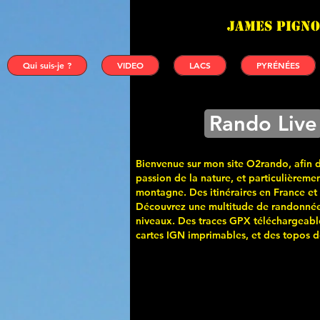
James PIGNO
Qui suis-je ?
VIDEO
LACS
PYRÉNÉES
Rando Live
Bienvenue sur mon site O2rando, afin 
passion de la nature, et particulièremen
montagne. Des itinéraires en France et
Découvrez une multitude de randonnée
niveaux. Des traces GPX téléchargeabl
cartes
IGN imprimables, et des topos de