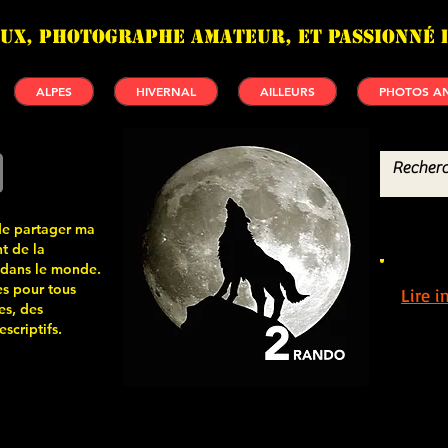
UX, photographe amateur, et passionné 
ALPES
HIVERNAL
AILLEURS
PHOTOS AN
de partager ma
t de la
 dans le monde.
s pour tous
Lire 
es, des
scriptifs.