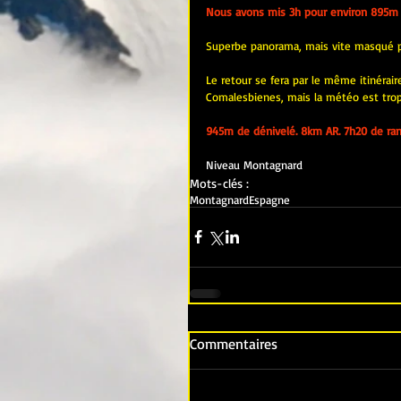
Nous avons mis 3h pour environ 895m 
Superbe panorama, mais vite masqué pa
Le retour se fera par le même itinéraire
Comalesbienes, mais la météo est trop 
945m de dénivelé. 8km AR. 7h20 de ran
Niveau Montagnard
Mots-clés :
Montagnard
Espagne
Commentaires