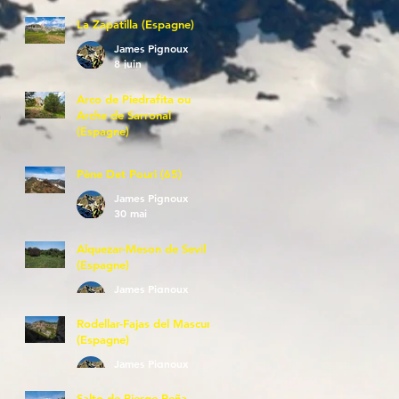
La Zapatilla (Espagne)
James Pignoux
8 juin
Arco de Piedrafita ou
Arche de Sarronal
(Espagne)
James Pignoux
7 juin
Pène Det Pouri (65)
James Pignoux
30 mai
Alquezar-Meson de Sevil
(Espagne)
James Pignoux
25 mai
Rodellar-Fajas del Mascun
(Espagne)
James Pignoux
24 mai
Salto de Bierge-Peña