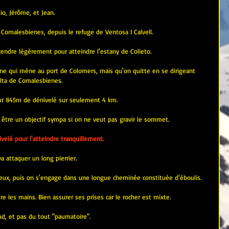
o, Jérôme, et Jean.
e Comalesbienes, depuis le refuge de Ventosa I Calvell.
cendre légèrement pour atteindre l'estany de Colieto.
aune qui mène au port de Colomers, mais qu'on quitte en se dirigeant 
Alta de Comalesbienes.
pour 845m de dénivelé sur seulement 4 km.
t être un objectif sympa si on ne veut pas gravir le sommet.
elé pour l'atteindre tranquillement.
 attaquer un long pierrier.
ieux, puis on s'engage dans une longue cheminée constituée d'éboulis.
 les mains. Bien assurer ses prises car le rocher est mixte.
ud, et pas du tout "paumatoire".