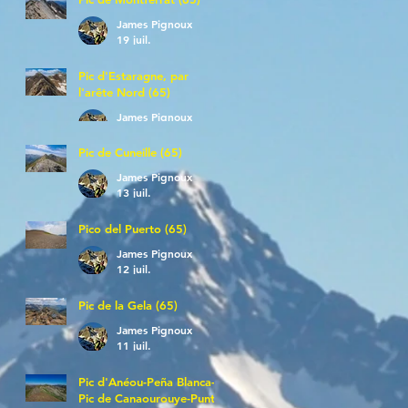
James Pignoux
19 juil.
Pic d'Estaragne, par
l'arête Nord (65)
James Pignoux
14 juil.
Pic de Cuneille (65)
James Pignoux
13 juil.
Pico del Puerto (65)
James Pignoux
12 juil.
Pic de la Gela (65)
James Pignoux
11 juil.
Pic d'Anéou-Peña Blanca-
Pic de Canaourouye-Punta