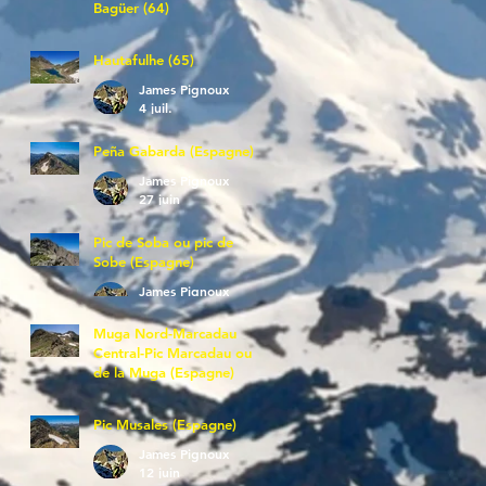
Bagüer (64)
James Pignoux
5 juil.
Hautafulhe (65)
James Pignoux
4 juil.
Peña Gabarda (Espagne)
James Pignoux
27 juin
Pic de Soba ou pic de
Sobe (Espagne)
James Pignoux
25 juin
Muga Nord-Marcadau
Central-Pic Marcadau ou
de la Muga (Espagne)
James Pignoux
21 juin
Pic Musales (Espagne)
James Pignoux
12 juin