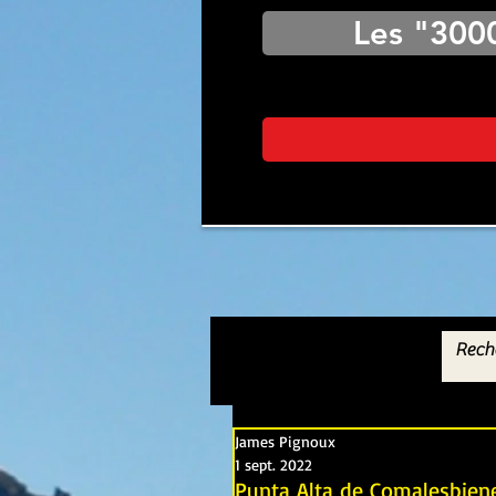
Les "300
James Pignoux
1 sept. 2022
Punta Alta de Comalesbien