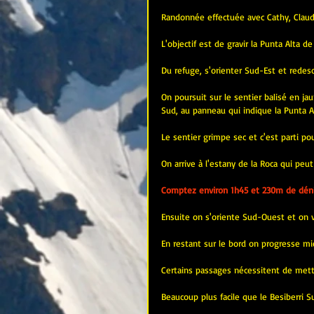
Randonnée effectuée avec Cathy, Claudi
L'objectif est de gravir la Punta Alta d
Du refuge, s'orienter Sud-Est et redes
On poursuit sur le sentier balisé en j
Sud, au panneau qui indique la Punta 
Le sentier grimpe sec et c'est parti 
On arrive à l'estany de la Roca qui peu
Comptez environ 1h45 et 230m de déniv
Ensuite on s'oriente Sud-Ouest et on va
En restant sur le bord on progresse m
Certains passages nécessitent de mettre
Beaucoup plus facile que le Besiberri S