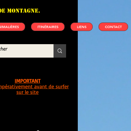
de montagne.
IMALIÈRES
ITINÉRAIRES
LIENS
CONTACT
IMPORTANT
impérativement avant de surfer
sur le site