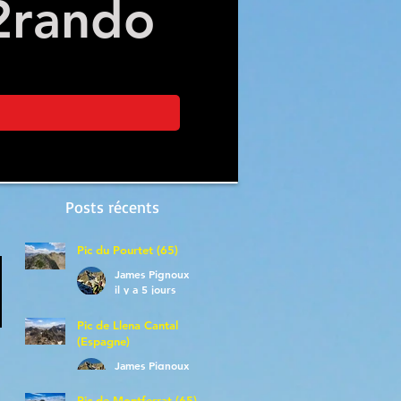
2
rando
Posts récents
Pic du Pourtet (65)
James Pignoux
il y a 5 jours
Pic de Llena Cantal
(Espagne)
James Pignoux
30 juil.
Pic de Montferrat (65)