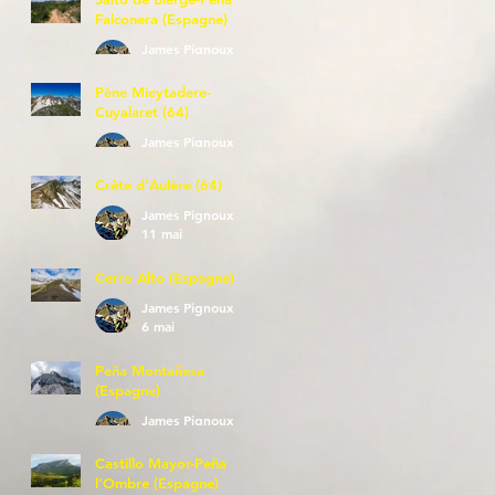
Falconera (Espagne)
James Pignoux
23 mai
Pène Mieytadere-
Cuyalaret (64)
James Pignoux
21 mai
Crête d'Aulère (64)
James Pignoux
11 mai
Cerro Alto (Espagne)
James Pignoux
6 mai
Peña Montañesa
(Espagne)
James Pignoux
27 avr.
Castillo Mayor-Peña
l'Ombre (Espagne)