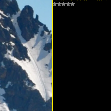
Noté NaN étoiles sur 5.