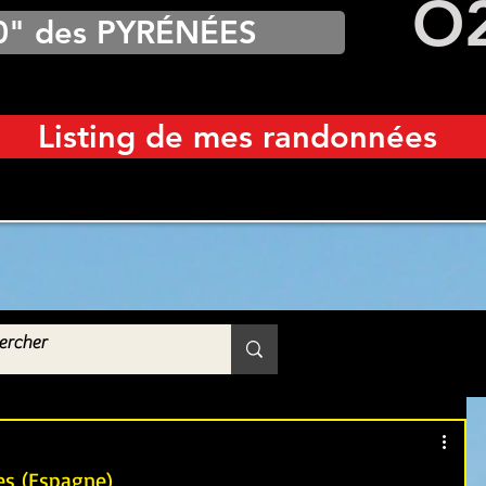
O
0" des PYRÉNÉES
Listing de mes randonnées
es (Espagne)