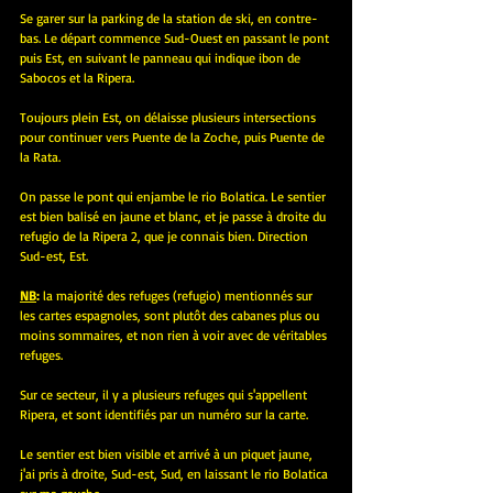
Se garer sur la parking de la station de ski, en contre-
bas. Le départ commence Sud-Ouest en passant le pont 
puis Est, en suivant le panneau qui indique ibon de 
Sabocos et la Ripera.
Toujours plein Est, on délaisse plusieurs intersections 
pour continuer vers Puente de la Zoche, puis Puente de 
la Rata.
On passe le pont qui enjambe le rio Bolatica. Le sentier 
est bien balisé en jaune et blanc, et je passe à droite du 
refugio de la Ripera 2, que je connais bien. Direction 
Sud-est, Est.
NB
: 
la majorité des refuges (refugio) mentionnés sur 
les cartes espagnoles, sont plutôt des cabanes plus ou 
moins sommaires, et non rien à voir avec de véritables 
refuges.
Sur ce secteur, il y a plusieurs refuges qui s'appellent 
Ripera, et sont identifiés par un numéro sur la carte.
Le sentier est bien visible et arrivé à un piquet jaune, 
j'ai pris à droite, Sud-est, Sud, en laissant le rio Bolatica 