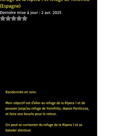
(Espagne)
Dernière mise à jour :
2 avr. 2025
Noté NaN étoiles sur 5.
Randonnée en solo. 
Mon objectif est d'aller au refuge de la Ripera 1 et de 
pousser jusqu'au refuge de Yenefrito, depuis Panticosa, 
et faire une boucle pour le retour.
On peut se contenter du refuge de la Ripera 1 et se 
balader alentour.