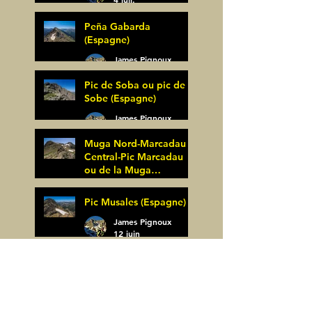
Peña Gabarda
(Espagne)
James Pignoux
27 juin
Pic de Soba ou pic de
Sobe (Espagne)
James Pignoux
25 juin
Muga Nord-Marcadau
Central-Pic Marcadau
ou de la Muga
(Espagne)
James Pignoux
Pic Musales (Espagne)
21 juin
James Pignoux
12 juin
La Zapatilla (Espagne)
James Pignoux
8 juin