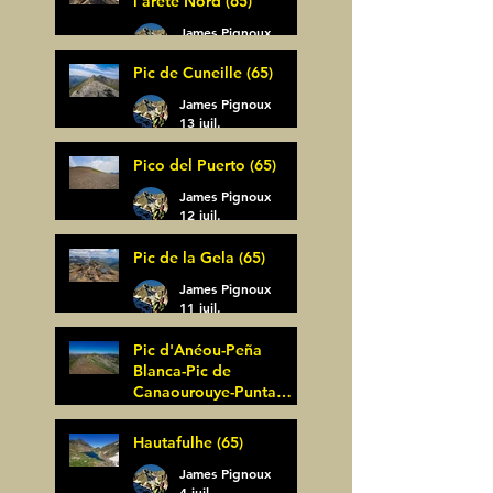
l'arête Nord (65)
James Pignoux
14 juil.
Pic de Cuneille (65)
James Pignoux
13 juil.
Pico del Puerto (65)
James Pignoux
12 juil.
Pic de la Gela (65)
James Pignoux
11 juil.
Pic d'Anéou-Peña
Blanca-Pic de
Canaourouye-Punta
Bagüer (64)
James Pignoux
Hautafulhe (65)
5 juil.
James Pignoux
4 juil.