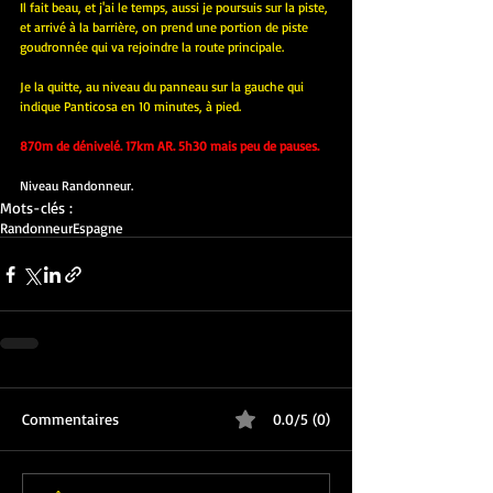
Il fait beau, et j'ai le temps, aussi je poursuis sur la piste, 
et arrivé à la barrière, on prend une portion de piste 
goudronnée qui va rejoindre la route principale.
Je la quitte, au niveau du panneau sur la gauche qui 
indique Panticosa en 10 minutes, à pied.
870m de dénivelé. 17km AR. 5h30 mais peu de pauses.
Niveau Randonneur.
Mots-clés :
Randonneur
Espagne
Commentaires
0.0/5 (0)