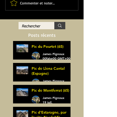
Commenter et noter...
Posts récents
Pic du Pourtet (65)
James Pignoux
00false00 GMT+0000 (Coordinated Universal Time
Pic de Llena Cantal
(Espagne)
James Pignoux
30 juil.
Pic de Montferrat (65)
James Pignoux
19 juil.
Pic d'Estaragne, par