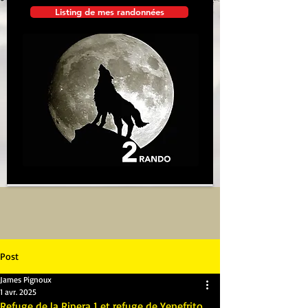
Listing de mes randonnées
Post
James Pignoux
1 avr. 2025
Refuge de la Ripera 1 et refuge de Yenefrito