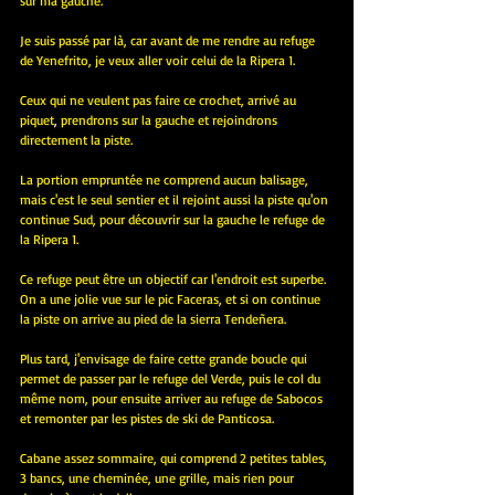
sur ma gauche.
Je suis passé par là, car avant de me rendre au refuge 
de Yenefrito, je veux aller voir celui de la Ripera 1.
Ceux qui ne veulent pas faire ce crochet, arrivé au 
piquet
, 
prendrons sur la gauche et rejoindrons 
directement la piste.
La portion empruntée ne comprend aucun balisage, 
mais c'est le seul sentier et il rejoint aussi la piste qu'on 
continue Sud, pour découvrir sur la gauche le refuge de 
la Ripera 1.
Ce refuge peut être un objectif car l'endroit est superbe. 
On a une jolie vue sur le pic Faceras, et si on continue 
la piste on arrive au pied de la sierra Tendeñera.
Plus tard, j'envisage de faire cette grande boucle qui 
permet de passer par le refuge del Verde, puis le col du 
même nom, pour ensuite arriver au refuge de Sabocos 
et remonter par les pistes de ski de Panticosa.
Cabane assez sommaire, qui comprend 2 petites tables, 
3 bancs, une cheminée, une grille, mais rien pour 