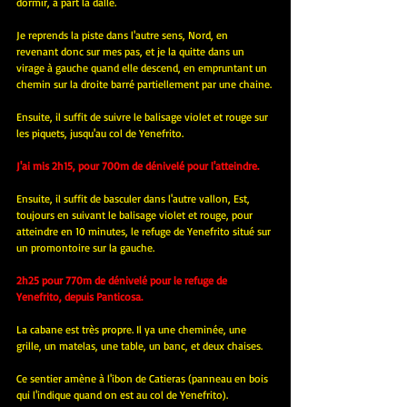
dormir, à part la dalle.
Je reprends la piste dans l'autre sens, Nord, en 
revenant donc sur mes pas, et je la quitte dans un 
virage à gauche quand elle descend, en empruntant un 
chemin sur la droite barré partiellement par une chaine.
Ensuite, il suffit de suivre le balisage violet et rouge sur 
les piquets, jusqu'au col de Yenefrito.
J'ai mis 2h15, pour 700m de dénivelé pour l'atteindre.
Ensuite, il suffit de basculer dans l'autre vallon, Est, 
toujours en suivant le balisage violet et rouge, pour 
atteindre en 10 minutes, le refuge de Yenefrito situé sur 
un promontoire sur la gauche.
2h25 pour 770m de dénivelé pour le refuge de 
Yenefrito, depuis Panticosa.
La cabane est très propre. Il ya une cheminée, une 
grille, un matelas, une table, un banc, et deux chaises.
Ce sentier amène à l'ibon de Catieras (panneau en bois 
qui l'indique quand on est au col de Yenefrito). 