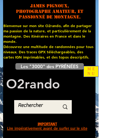
James PIGNOUX,
photographe amateur, et
passionné de montagne.
Bienvenue sur mon site O2rando, afin de partager
ma passion de la nature, et particulièrement de la
montagne. Des itinéraires en France et dans le
monde.
Découvrez une multitude de randonnées pour tous
niveaux. Des traces GPX téléchargeables, des
cartes
IGN imprimables, et des topos descriptifs.
Les "3000" des PYRÉNÉES
ME
NU
O
2
rando
IMPORTANT
Lire impérativement avant de surfer sur le site