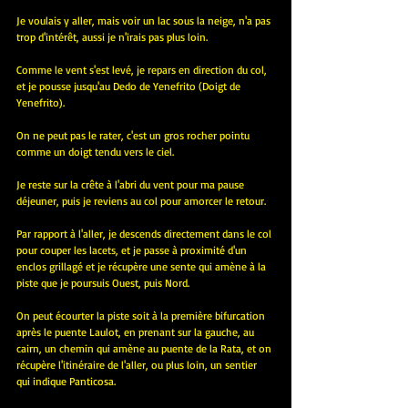
Je voulais y aller, mais voir un lac sous la neige, n'a pas 
trop d'intérêt, aussi je n'irais pas plus loin.
Comme le vent s'est levé, je repars en direction du col, 
et je pousse jusqu'au Dedo de Yenefrito (Doigt de 
Yenefrito).
On ne peut pas le rater, c'est un gros rocher pointu 
comme un doigt tendu vers le ciel.
Je reste sur la crête à l'abri du vent pour ma pause 
déjeuner, puis je reviens au col pour amorcer le retour.
Par rapport à l'aller, je descends directement dans le col 
pour couper les lacets, et je passe à proximité d'un 
enclos grillagé et je récupère une sente qui amène à la 
piste que je poursuis Ouest, puis Nord.
On peut écourter la piste soit à la première bifurcation 
après le puente Laulot, en prenant sur la gauche, au 
cairn, un chemin qui amène au puente de la Rata, et on 
récupère l'itinéraire de l'aller, ou plus loin, un sentier 
qui indique Panticosa.