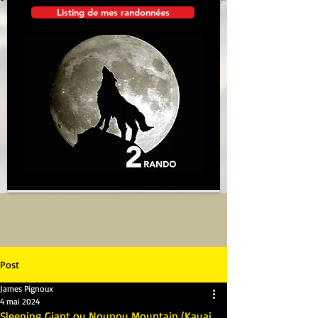
Listing de mes randonnées
Post
James Pignoux
4 mai 2024
Sleeping Giant ou Nounou Mountain (Kauai,