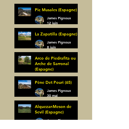
(Espagne)
James Pignoux
Pic Musales (Espagne)
21 juin
James Pignoux
12 juin
La Zapatilla (Espagne)
James Pignoux
8 juin
Arco de Piedrafita ou
Arche de Sarronal
(Espagne)
James Pignoux
Pène Det Pouri (65)
7 juin
James Pignoux
30 mai
Alquezar-Meson de
Sevil (Espagne)
James Pignoux
25 mai