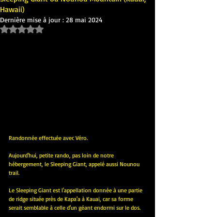
Hawaii)
Dernière mise à jour :
28 mai 2024
Noté NaN étoiles sur 5.
Randonnée effectuée avec Véro.
Aujourd'hui, petite rando, pas loin de notre 
hébergement, le Sleeping Giant, appelé aussi Nounou 
trail.
Le Sleeping Giant est l'appellation donnée à une partie 
de ridge située près de Kapa'a à Kauai, car sa forme 
serait semblable à celle d'un géant endormi sur le dos.