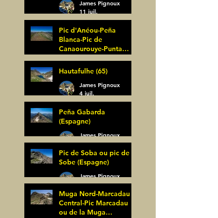
James Pignoux
11 juil.
Pic d'Anéou-Peña
Blanca-Pic de
Canaourouye-Punta
Bagüer (64)
James Pignoux
Hautafulhe (65)
5 juil.
James Pignoux
4 juil.
Peña Gabarda
(Espagne)
James Pignoux
27 juin
Pic de Soba ou pic de
Sobe (Espagne)
James Pignoux
25 juin
Muga Nord-Marcadau
Central-Pic Marcadau
ou de la Muga