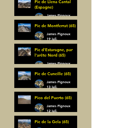
Pic de Llena Cantal
(Espagne)
James Pignoux
30 juil.
Pic de Montferrat (65)
James Pignoux
19 juil.
Pic d'Estaragne, par
l'arête Nord (65)
James Pignoux
14 juil.
Pic de Cuneille (65)
James Pignoux
13 juil.
Pico del Puerto (65)
James Pignoux
12 juil.
Pic de la Gela (65)