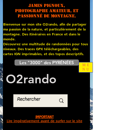
James PIGNOUX,
photographe amateur, et
passionné de montagne.
Bienvenue sur mon site O2rando, afin de partager
ma passion de la nature, et particulièrement de la
montagne. Des itinéraires en France et dans le
monde.
Découvrez une multitude de randonnées pour tous
niveaux. Des traces GPX téléchargeables, des
cartes
IGN imprimables, et des topos descriptifs.
Les "3000" des PYRÉNÉES
ME
NU
O
2
rando
IMPORTANT
Lire impérativement avant de surfer sur le site