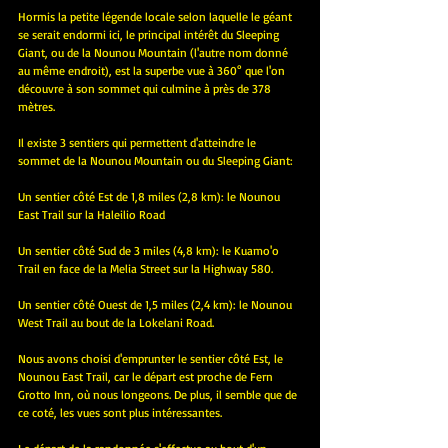
Hormis la petite légende locale selon laquelle le géant 
se serait endormi ici, le principal intérêt du Sleeping 
Giant, ou de la Nounou Mountain (l'autre nom donné 
au même endroit), est la superbe vue à 360° que l'on 
découvre à son sommet qui culmine à près de 378 
mètres.
Il existe 3 sentiers qui permettent d'atteindre le 
sommet de la Nounou Mountain ou du Sleeping Giant:
Un sentier côté Est de 1,8 miles (2,8 km): le Nounou 
East Trail sur la Haleilio Road
Un sentier côté Sud de 3 miles (4,8 km): le Kuamo'o 
Trail en face de la Melia Street sur la Highway 580.
Un sentier côté Ouest de 1,5 miles (2,4 km): le Nounou 
West Trail au bout de la Lokelani Road.
Nous avons choisi d'emprunter le sentier côté Est, le 
Nounou East Trail, car le départ est proche de Fern 
Grotto Inn, où nous longeons. De plus, il semble que de 
ce coté, les vues sont plus intéressantes.