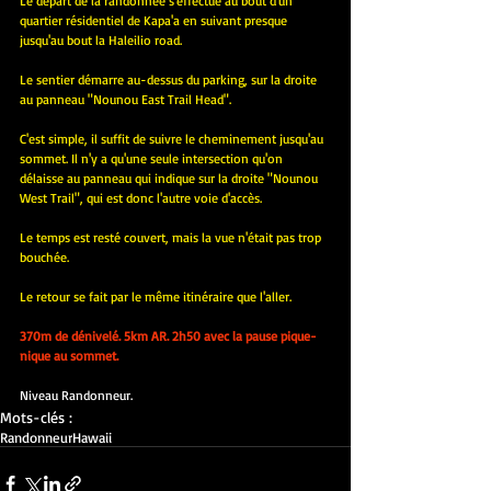
Le départ de la randonnée s'effectue au bout d'un 
quartier résidentiel de Kapa'a en suivant presque 
jusqu'au bout la Haleilio road.
Le sentier démarre au-dessus du parking, sur la droite 
au panneau "Nounou East Trail Head".
C'est simple, il suffit de suivre le cheminement jusqu'au 
sommet. Il n'y a qu'une seule intersection qu'on 
délaisse au panneau qui indique sur la droite "Nounou 
West Trail", qui est donc l'autre voie d'accès.
Le temps est resté couvert, mais la vue n'était pas trop 
bouchée.
Le retour se fait par le même itinéraire que l'aller.
370m de dénivelé. 5km AR. 2h50 avec la pause pique-
nique au sommet.
Niveau Randonneur.
Mots-clés :
Randonneur
Hawaii