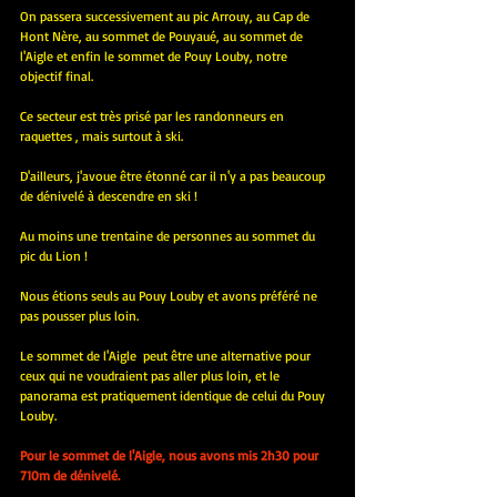
On passera successivement au pic Arrouy, au Cap de 
Hont Nère, au sommet de Pouyaué, au sommet de 
l'Aigle et enfin le sommet de Pouy Louby, notre 
objectif final.
Ce secteur est très prisé par les randonneurs en 
raquettes , mais surtout à ski.
D'ailleurs, j'avoue être étonné car il n'y a pas beaucoup 
de dénivelé à descendre en ski !
Au moins une trentaine de personnes au sommet du 
pic du Lion !
Nous étions seuls au Pouy Louby et avons préféré ne 
pas pousser plus loin.
Le sommet de l'Aigle  peut être une alternative pour 
ceux qui ne voudraient pas aller plus loin, et le 
panorama est pratiquement identique de celui du Pouy 
Louby.
Pour le sommet de l'Aigle, nous avons mis 2h30 pour 
710m de dénivelé.