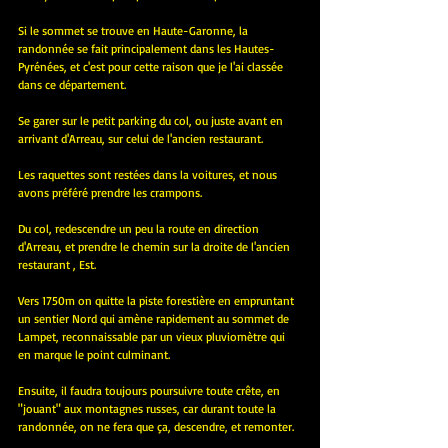
Si le sommet se trouve en Haute-Garonne, la 
randonnée se fait principalement dans les Hautes-
Pyrénées, et c'est pour cette raison que je l'ai classée 
dans ce département.
Se garer sur le petit parking du col, ou juste avant en 
arrivant d'Arreau, sur celui de l'ancien restaurant.
Les raquettes sont restées dans la voitures, et nous 
avons préféré prendre les crampons.
Du col, redescendre un peu la route en direction 
d'Arreau, et prendre le chemin sur la droite de l'ancien 
restaurant , Est.
Vers 1750m on quitte la piste forestière en empruntant 
un sentier Nord qui amène rapidement au sommet de 
Lampet, reconnaissable par un vieux pluviomètre qui 
en marque le point culminant.
Ensuite, il faudra toujours poursuivre toute crête, en 
"jouant" aux montagnes russes, car durant toute la 
randonnée, on ne fera que ça, descendre, et remonter.