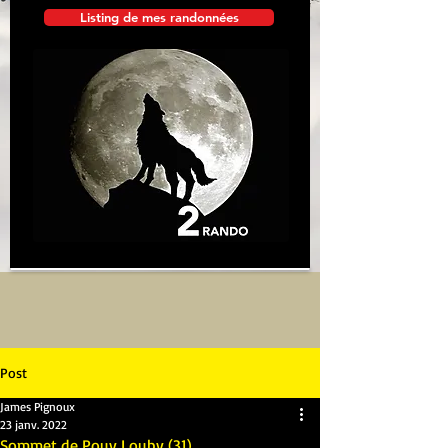
Listing de mes randonnées
Post
James Pignoux
23 janv. 2022
Sommet de Pouy Louby (31)