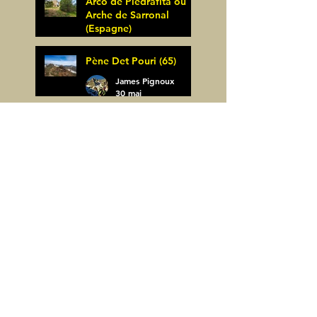
Arco de Piedrafita ou
Arche de Sarronal
(Espagne)
James Pignoux
Pène Det Pouri (65)
7 juin
James Pignoux
30 mai
Alquezar-Meson de
Sevil (Espagne)
James Pignoux
25 mai
Rodellar-Fajas del
Mascun (Espagne)
James Pignoux
24 mai
Salto de Bierge-Peña
Falconera (Espagne)
James Pignoux
23 mai
Pène Mieytadere-
Cuyalaret (64)