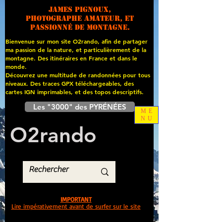
James PIGNOUX,
photographe amateur, et
passionné de montagne.
Bienvenue sur mon site O2rando, afin de partager
ma passion de la nature, et particulièrement de la
montagne. Des itinéraires en France et dans le
monde.
Découvrez une multitude de randonnées pour tous
niveaux. Des traces GPX téléchargeables, des
cartes
IGN imprimables, et des topos descriptifs.
Les "3000" des PYRÉNÉES
ME
NU
O
2
rando
IMPORTANT
Lire impérativement avant de surfer sur le site