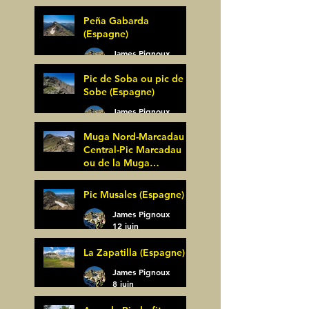
Peña Gabarda
(Espagne)
James Pignoux
27 juin
Pic de Soba ou pic de
Sobe (Espagne)
James Pignoux
25 juin
Muga Nord-Marcadau
Central-Pic Marcadau
ou de la Muga
(Espagne)
James Pignoux
Pic Musales (Espagne)
21 juin
James Pignoux
12 juin
La Zapatilla (Espagne)
James Pignoux
8 juin