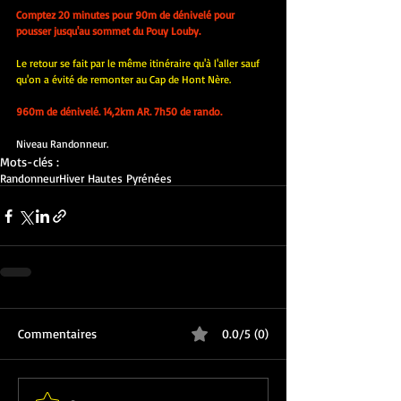
Comptez 20 minutes pour 90m de dénivelé pour 
pousser jusqu'au sommet du Pouy Louby.
Le retour se fait par le même itinéraire qu'à l'aller sauf 
qu'on a évité de remonter au Cap de Hont Nère.
960m de dénivelé. 14,2km AR. 7h50 de rando.
Niveau Randonneur.
Mots-clés :
Randonneur
Hiver Hautes Pyrénées
Commentaires
0.0/5 (0)