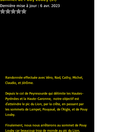
Dernière mise à jour :
6 avr. 2023
Noté NaN étoiles sur 5.
Randonnée effectuée avec Véro, Nad, Cathy, Michel, 
Claudio, et Jérôme.
Depuis le col de Peyresourde qui délimite les Hautes-
Pyrénées et la Haute-Garonne,  notre objectif est 
d'atteindre le pic du Lion, par la crête, en passant par 
les sommets de Lampet, Pouyaué, de l'Aigle, et de Pouy 
Louby.
Finalement, nous nous arrêterons au sommet de Pouy 
Louby car beaucoup trop de monde au pic du Lion.