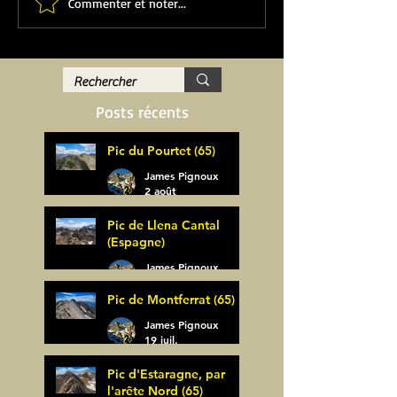
Commenter et noter...
Posts récents
Pic du Pourtet (65)
James Pignoux
2 août
Pic de Llena Cantal
(Espagne)
James Pignoux
30 juil.
Pic de Montferrat (65)
James Pignoux
19 juil.
Pic d'Estaragne, par
l'arête Nord (65)