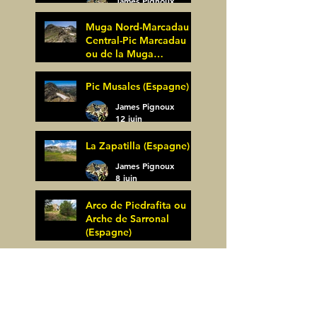
James Pignoux
25 juin
Muga Nord-Marcadau
Central-Pic Marcadau
ou de la Muga
(Espagne)
James Pignoux
Pic Musales (Espagne)
21 juin
James Pignoux
12 juin
La Zapatilla (Espagne)
James Pignoux
8 juin
Arco de Piedrafita ou
Arche de Sarronal
(Espagne)
James Pignoux
Pène Det Pouri (65)
7 juin
James Pignoux
30 mai