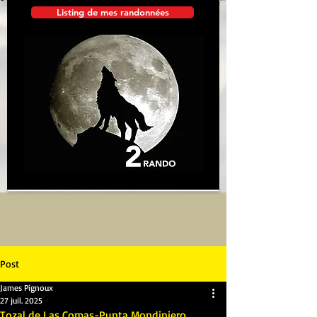
Listing de mes randonnées
Post
James Pignoux
27 juil. 2025
Tozal de Las Comas-Punta Mondiniero