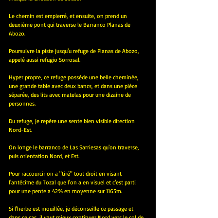
Le chemin est empierré, et ensuite, on prend un 
deuxième pont qui traverse le Barranco Planas de 
Abozo.
Poursuivre la piste jusqu'u refuge de Planas de Abozo, 
appelé aussi refugio Sorrosal.
Hyper propre, ce refuge possède une belle cheminée, 
une grande table avec deux bancs, et dans une pièce 
séparée, des lits avec matelas pour une dizaine de 
personnes.
Du refuge, je repère une sente bien visible direction 
Nord-Est.
On longe le barranco de Las Sarriesas qu'on traverse, 
puis orientation Nord, et Est.
Pour raccourcir on a "tiré" tout droit en visant 
l'antécime du Tozal que l'on a en visuel et c'est parti 
pour une pente a 42% en moyenne sur 1165m. 
Si l'herbe est mouillée, je déconseille ce passage et 
dans ce cas, il vaut mieux continuer Nord vers le col de 