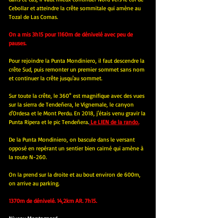
Cebollar et atteindre la crête sommitale qui amène au 
Tozal de Las Comas.
On a mis 3h15 pour 1160m de dénivelé avec peu de 
pauses.
Pour rejoindre la Punta Mondiniero, il faut descendre la 
crête Sud, puis remonter un premier sommet sans nom 
et continuer la crête jusqu'au sommet.
Sur toute la crête, le 360° est magnifique avec des vues 
sur la sierra de Tendeñera, le Vignemale, le canyon 
d'Ordesa et le Mont Perdu. En 2018, j'étais venu gravir la 
Punta Ripera et le pic Tendeñera
.
 Le LIEN de la rando.
De la Punta Mondiniero, on bascule dans le versant 
opposé en repérant un sentier bien cairné qui amène à 
la route N-260.
On la prend sur la droite et au bout environ de 600m, 
on arrive au parking.
1370m de dénivelé. 14,2km AR. 7h15.