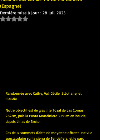
(Espagne)
Dernière mise à jour :
28 juil. 2025
Noté NaN étoiles sur 5.
Randonnée avec Cathy, Val, Cécile, Stéphane, et 
Claudio.
Notre objectif est de gravir le Tozal de Las Comas 
2342m, puis la Punta Mondiniero 2295m en boucle, 
depuis Linas de Broto.
Ces deux sommets d'altitude moyenne offrent une vue 
spectaculaire sur la sierra de Tendeñera, et le parc 