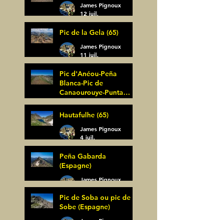
James Pignoux
12 juil.
Pic de la Gela (65)
James Pignoux
11 juil.
Pic d'Anéou-Peña
Blanca-Pic de
Canaourouye-Punta
Bagüer (64)
James Pignoux
Hautafulhe (65)
5 juil.
James Pignoux
4 juil.
Peña Gabarda
(Espagne)
James Pignoux
27 juin
Pic de Soba ou pic de
Sobe (Espagne)