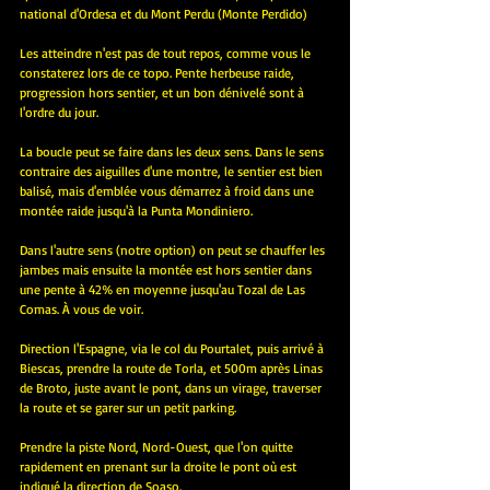
national d'Ordesa et du Mont Perdu (Monte Perdido)
Les atteindre n'est pas de tout repos, comme vous le 
constaterez lors de ce topo. Pente herbeuse raide, 
progression hors sentier, et un bon dénivelé sont à 
l'ordre du jour.
La boucle peut se faire dans les deux sens. Dans le sens 
contraire des aiguilles d'une montre, le sentier est bien 
balisé, mais d'emblée vous démarrez à froid dans une 
montée raide jusqu'à la Punta Mondiniero.
Dans l'autre sens (notre option) on peut se chauffer les 
jambes mais ensuite la montée est hors sentier dans 
une pente à 42% en moyenne jusqu'au Tozal de Las 
Comas. À vous de voir.
Direction l'Espagne, via le col du Pourtalet, puis arrivé à 
Biescas, prendre la route de Torla, et 500m après Linas 
de Broto, juste avant le pont, dans un virage, traverser 
la route et se garer sur un petit parking.
Prendre la piste Nord, Nord-Ouest, que l'on quitte 
rapidement en prenant sur la droite le pont où est 
indiqué la direction de Soaso.