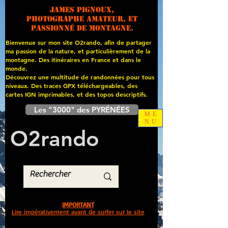
James PIGNOUX,
photographe amateur, et
passionné de montagne.
Bienvenue sur mon site O2rando, afin de partager
ma passion de la nature, et particulièrement de la
montagne. Des itinéraires en France et dans le
monde.
Découvrez une multitude de randonnées pour tous
niveaux. Des traces GPX téléchargeables, des
cartes
IGN imprimables, et des topos descriptifs.
Les "3000" des PYRÉNÉES
ME
NU
O
2
rando
IMPORTANT
Lire impérativement avant de surfer sur le site