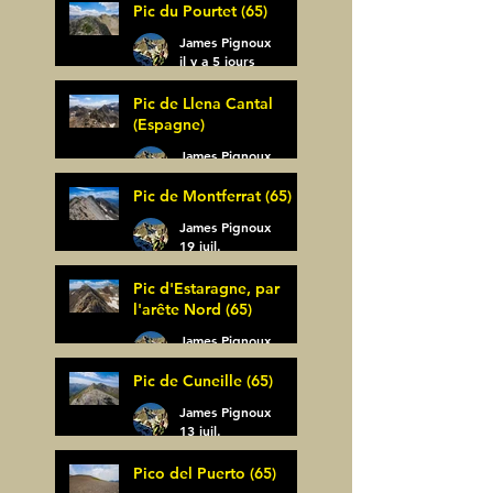
Pic du Pourtet (65)
James Pignoux
il y a 5 jours
Pic de Llena Cantal
(Espagne)
James Pignoux
30 juil.
Pic de Montferrat (65)
James Pignoux
19 juil.
Pic d'Estaragne, par
l'arête Nord (65)
James Pignoux
14 juil.
Pic de Cuneille (65)
James Pignoux
13 juil.
Pico del Puerto (65)