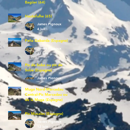
Bagüer (64)
James Pignoux
5 juil.
Hautafulhe (65)
James Pignoux
4 juil.
Peña Gabarda (Espagne)
James Pignoux
27 juin
Pic de Soba ou pic de
Sobe (Espagne)
James Pignoux
25 juin
Muga Nord-Marcadau
Central-Pic Marcadau ou
de la Muga (Espagne)
James Pignoux
21 juin
Pic Musales (Espagne)
James Pignoux
12 juin