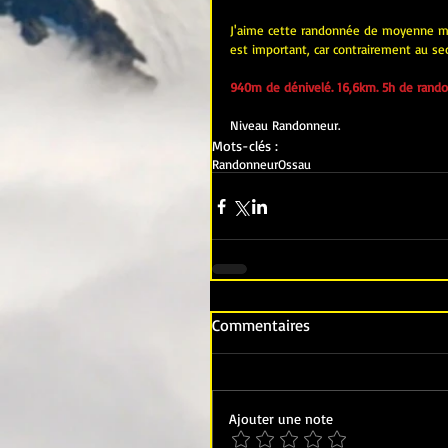
J'aime cette randonnée de moyenne mont
est important, car contrairement au sect
940m de dénivelé. 16,6km. 5h de rando
Niveau Randonneur.
Mots-clés :
Randonneur
Ossau
Commentaires
Ajouter une note