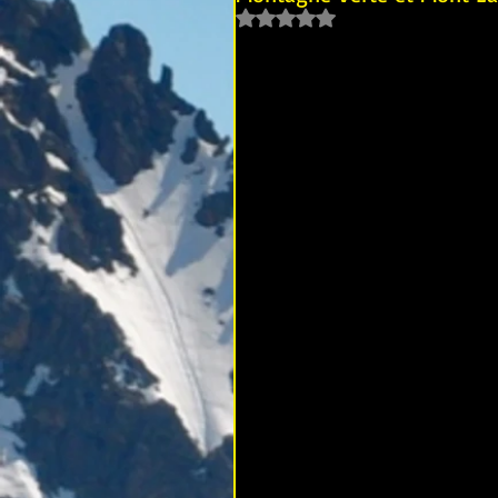
Noté NaN étoiles sur 5.