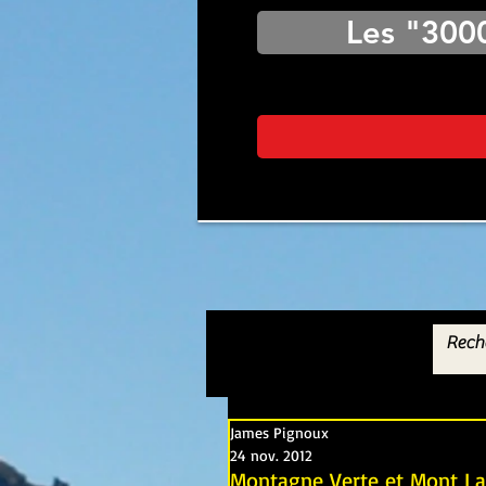
Les "300
James Pignoux
24 nov. 2012
Montagne Verte et Mont La