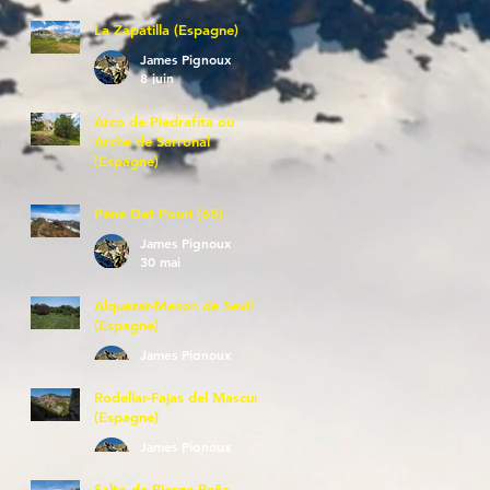
La Zapatilla (Espagne)
James Pignoux
8 juin
Arco de Piedrafita ou
Arche de Sarronal
(Espagne)
James Pignoux
7 juin
Pène Det Pouri (65)
James Pignoux
30 mai
Alquezar-Meson de Sevil
(Espagne)
James Pignoux
25 mai
Rodellar-Fajas del Mascun
(Espagne)
James Pignoux
24 mai
Salto de Bierge-Peña