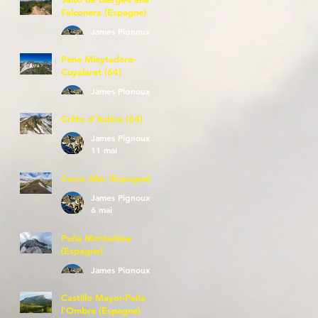
Falconera (Espagne)
James Pignoux
23 mai
Pène Mieytadere-
Cuyalaret (64)
James Pignoux
21 mai
Crête d'Aulère (64)
James Pignoux
11 mai
Cerro Alto (Espagne)
James Pignoux
6 mai
Peña Montañesa
(Espagne)
James Pignoux
27 avr.
Castillo Mayor-Peña
l'Ombre (Espagne)