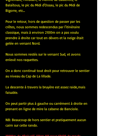
Balaïtous, le pic du Midi d'Ossau, le pic du Midi de 
Bigorre, etc...
Pour le retour, hors de question de passer par les 
crêtes, nous sommes redescendus par l'itinéraire 
classique, mais à environ 2100m on a pas voulu 
prendre à droite car tout en dévers et la neige était 
gelée en versant Nord.
Nous sommes restés sur le versant Sud, et avons 
enlevé nos raquettes.
On a donc continué tout droit pour retrouver le sentier 
au niveau du Cap de La lillade.
La descente à travers la bruyère est assez raide,mais 
faisable. 
On peut partir plus à gauche ou carrément à droite en 
prenant en ligne de mire la cabane de Banciole.
NB: Beaucoup de hors sentier et pratiquement aucun 
cairn sur cette rando.