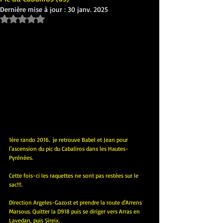
Dernière mise à jour :
30 janv. 2025
Noté NaN étoiles sur 5.
1ère rando 2016.  je retrouve Babel et Jean pour 
l'ascension du pic du Cabaliros dans les Hautes-
Pyrénées.
Cette fois-ci les raquettes ne sont pas restées sur le 
sac!!!.
Direction Argeles-Gazost et prendre la route d'Arrens 
Marsous. Quitter la D918 puis se diriger vers Arras en 
Lavedan, puis Sireix.