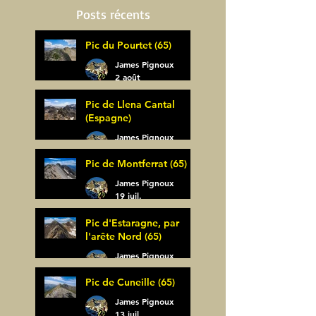
Posts récents
Pic du Pourtet (65)
James Pignoux
2 août
Pic de Llena Cantal
(Espagne)
James Pignoux
30 juil.
Pic de Montferrat (65)
James Pignoux
19 juil.
Pic d'Estaragne, par
l'arête Nord (65)
James Pignoux
14 juil.
Pic de Cuneille (65)
James Pignoux
13 juil.