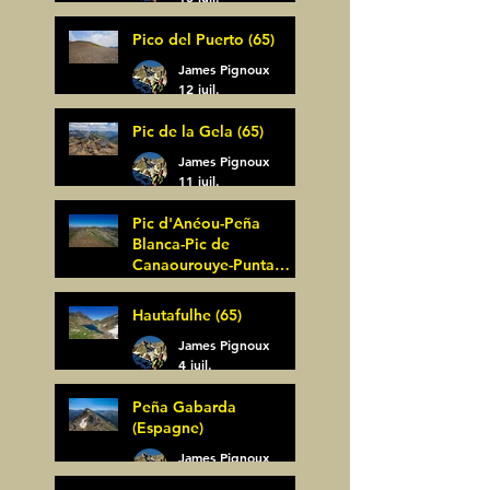
Pico del Puerto (65)
James Pignoux
12 juil.
Pic de la Gela (65)
James Pignoux
11 juil.
Pic d'Anéou-Peña
Blanca-Pic de
Canaourouye-Punta
Bagüer (64)
James Pignoux
Hautafulhe (65)
5 juil.
James Pignoux
4 juil.
Peña Gabarda
(Espagne)
James Pignoux
27 juin