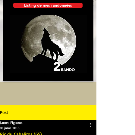
Listing de mes randonnées
Post
James Pignoux
10 janv. 2016
Pic du Cabaliros (65)