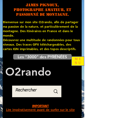
James PIGNOUX,
photographe amateur, et
passionné de montagne.
Bienvenue sur mon site O2rando, afin de partager
ma passion de la nature, et particulièrement de la
montagne. Des itinéraires en France et dans le
monde.
Découvrez une multitude de randonnées pour tous
niveaux. Des traces GPX téléchargeables, des
cartes
IGN imprimables, et des topos descriptifs.
Les "3000" des PYRÉNÉES
ME
NU
O
2
rando
IMPORTANT
Lire impérativement avant de surfer sur le site