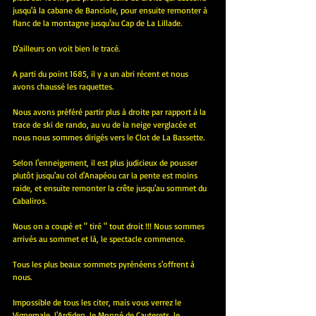
jusqu'à la cabane de Banciole, pour ensuite remonter à 
flanc de la montagne jusqu'au Cap de La Lillade.
D'ailleurs on voit bien le tracé.
A parti du point 1685, il y a un abri récent et nous 
avons chaussé les raquettes.
Nous avons préféré partir plus à droite par rapport à la 
trace de ski de rando, au vu de la neige verglacée et 
nous nous sommes dirigés vers le Clot de La Bassette.
Selon l'enneigement, il est plus judicieux de pousser 
plutôt jusqu'au col d'Anapéou car la pente est moins 
raide, et ensuite remonter la crête jusqu'au sommet du 
Cabaliros.
Nous on a coupé et " tiré " tout droit !!! Nous sommes 
arrivés au sommet et là, le spectacle commence.
Tous les plus beaux sommets pyrénéens s'offrent à 
nous.
Impossible de tous les citer, mais vous verrez le 
Vignemale, l'Ardiden, le Monné de Cauterets, le 