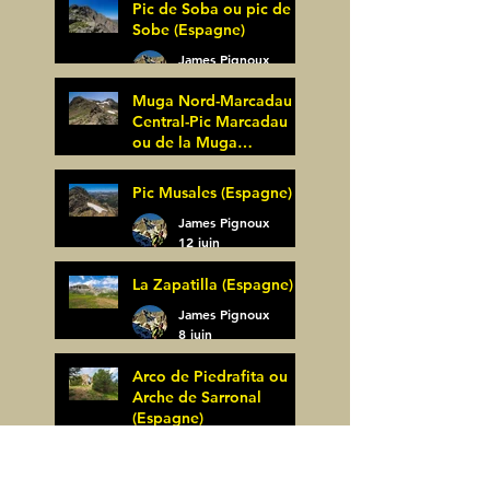
Pic de Soba ou pic de
Sobe (Espagne)
James Pignoux
25 juin
Muga Nord-Marcadau
Central-Pic Marcadau
ou de la Muga
(Espagne)
James Pignoux
Pic Musales (Espagne)
21 juin
James Pignoux
12 juin
La Zapatilla (Espagne)
James Pignoux
8 juin
Arco de Piedrafita ou
Arche de Sarronal
(Espagne)
James Pignoux
Pène Det Pouri (65)
7 juin