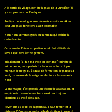
A la sortie du village,prendre la piste de la Curadère ( il 
y a un panneau qui l'indique).
Au départ elle est goudronnée mais ensuite sur 4kms 
c'est une piste forestière assez carossable.
Nous nous sommes garés au panneau qui affiche la 
carte du coin.
Cette année, l'hiver est particulier et c'est difficile de 
savoir quel sera l'enneigement.
Initialement j'ai fait ma trace en prenant l'itiniraire de 
ski de rando, mais parfois il a fallu s'adapter soit par 
manque de neige ou à cause de formation de plaques à 
vent, ou encore de la neige verglacée sur les versants 
Nord.
La montagne, c'est parfois une éternelle adaptation, et 
en période hivernale une trace n'est pas toujours 
identique au tracé classique.
Revenons au topo, et du panneau Il faut remonter la 
piste sur 100m puis prendre celle de droite qui descend 