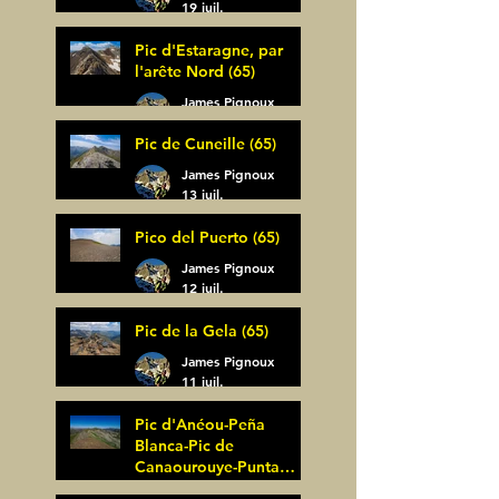
19 juil.
Pic d'Estaragne, par
l'arête Nord (65)
James Pignoux
14 juil.
Pic de Cuneille (65)
James Pignoux
13 juil.
Pico del Puerto (65)
James Pignoux
12 juil.
Pic de la Gela (65)
James Pignoux
11 juil.
Pic d'Anéou-Peña
Blanca-Pic de
Canaourouye-Punta
Bagüer (64)
James Pignoux