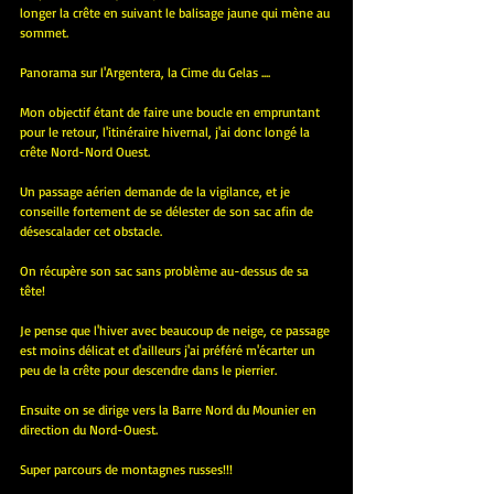
longer la crête en suivant le balisage jaune qui mène au 
sommet.
Panorama sur l'Argentera, la Cime du Gelas ....
Mon objectif étant de faire une boucle en empruntant 
pour le retour, l'itinéraire hivernal, j'ai donc longé la 
crête Nord-Nord Ouest.
Un passage aérien demande de la vigilance, et je 
conseille fortement de se délester de son sac afin de 
désescalader cet obstacle.
On récupère son sac sans problème au-dessus de sa 
tête!
Je pense que l'hiver avec beaucoup de neige, ce passage 
est moins délicat et d'ailleurs j'ai préféré m'écarter un 
peu de la crête pour descendre dans le pierrier.
Ensuite on se dirige vers la Barre Nord du Mounier en 
direction du Nord-Ouest.
Super parcours de montagnes russes!!!