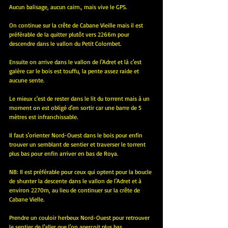
Aucun balisage, aucun cairn., mais vive le GPS.
On continue sur la crête de Cabane Vieille mais il est 
préférable de la quitter plutôt vers 2266m pour 
descendre dans le vallon du Petit Colombet.
Ensuite on arrive dans le vallon de l'Adret et là c'est 
galère car le bois est touffu, la pente assez raide et 
aucune sente.
Le mieux c'est de rester dans le lit du torrent mais à un 
moment on est obligé d'en sortir car une barre de 5 
mètres est infranchissable.
Il faut s'orienter Nord-Ouest dans le bois pour enfin 
trouver un semblant de sentier et traverser le torrent 
plus bas pour enfin arriver en bas de Roya.
NB: Il est préférable pour ceux qui optent pour la boucle 
de shunter la descente dans le vallon de l'Adret et à 
environ 2270m, au lieu de continuer sur la crête de 
Cabane Vielle.
Prendre un couloir herbeux Nord-Ouest pour retrouver 
le sentier de l'aller que l'on aperçoit plus bas.