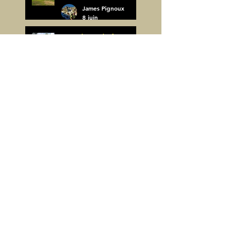
James Pignoux
8 juin
Arco de Piedrafita ou
Arche de Sarronal
(Espagne)
James Pignoux
Pène Det Pouri (65)
7 juin
James Pignoux
30 mai
Alquezar-Meson de
Sevil (Espagne)
James Pignoux
25 mai
Rodellar-Fajas del
Mascun (Espagne)
James Pignoux
24 mai
Salto de Bierge-Peña
Falconera (Espagne)