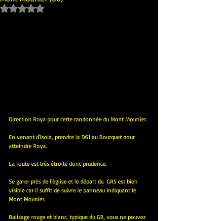
Noté NaN étoiles sur 5.
Direction Roya pour cette randonnée du Mont Mounier.
En venant d'Isola, prendre la D61 au Bourquet pour 
atteindre Roya.
La route est très étroite donc prudence.
Se garer près de l'église et le départ du  GR5 est bien 
visible car il suffit de suivre le panneau indiquant le 
Mont Mounier.
Balisage rouge et blanc, typique du GR, vous ne pouvez 