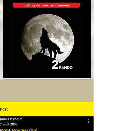
Listing de mes randonnées
Post
James Pignoux
7 août 2016
Mont Mounier (06)