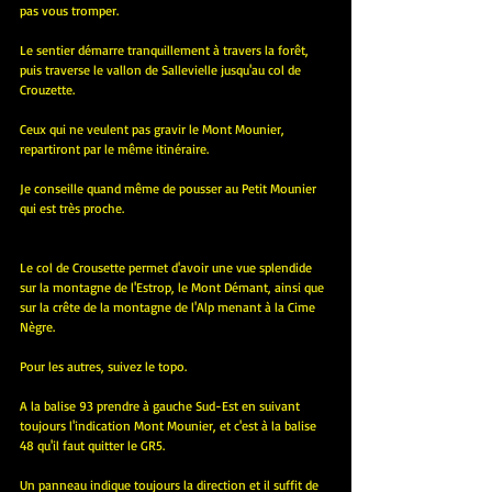
pas vous tromper.
Le sentier démarre tranquillement à travers la forêt, 
puis traverse le vallon de Sallevielle jusqu'au col de 
Crouzette.
Ceux qui ne veulent pas gravir le Mont Mounier, 
repartiront par le même itinéraire.
Je conseille quand même de pousser au Petit Mounier 
qui est très proche.
Le col de Crousette permet d'avoir une vue splendide 
sur la montagne de l'Estrop, le Mont Démant, ainsi que 
sur la crête de la montagne de l'Alp menant à la Cime 
Nègre.
Pour les autres, suivez le topo.
A la balise 93 prendre à gauche Sud-Est en suivant 
toujours l'indication Mont Mounier, et c'est à la balise 
48 qu'il faut quitter le GR5.
Un panneau indique toujours la direction et il suffit de 