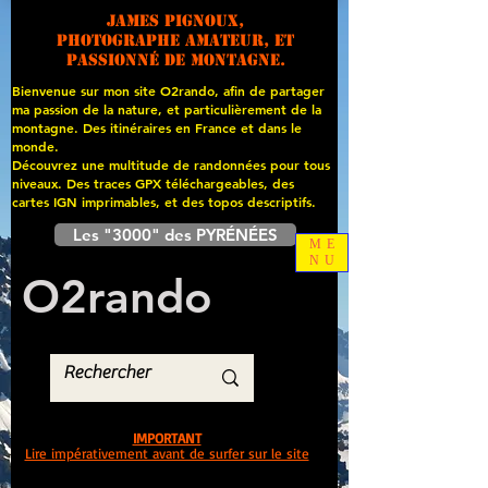
James PIGNOUX,
photographe amateur, et
passionné de montagne.
Bienvenue sur mon site O2rando, afin de partager
ma passion de la nature, et particulièrement de la
montagne. Des itinéraires en France et dans le
monde.
Découvrez une multitude de randonnées pour tous
niveaux. Des traces GPX téléchargeables, des
cartes
IGN imprimables, et des topos descriptifs.
Les "3000" des PYRÉNÉES
ME
NU
O
2
rando
IMPORTANT
Lire impérativement avant de surfer sur le site