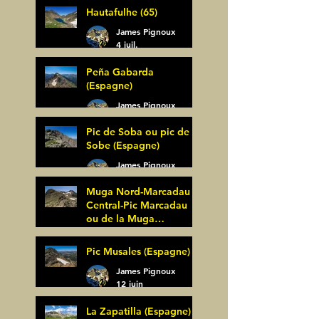
Hautafulhe (65)
5 juil.
James Pignoux
4 juil.
Peña Gabarda
(Espagne)
James Pignoux
27 juin
Pic de Soba ou pic de
Sobe (Espagne)
James Pignoux
25 juin
Muga Nord-Marcadau
Central-Pic Marcadau
ou de la Muga
(Espagne)
James Pignoux
Pic Musales (Espagne)
21 juin
James Pignoux
12 juin
La Zapatilla (Espagne)