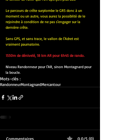
Le parcours de crête surplombe le GR5 donc à un 
moment ou un autre, vous aurez la possiblité de le 
rejoindre à condition de ne pas s'engager sur la 
dernière crête.
Sans GPS, et sans trace, le vallon de l'Adret est 
vraiment paumatoire.
1550m de dénivelé, 18 km AR pour 6h45 de rando.
Niveau Randonneur pour l'AR, sinon Montagnard pour 
la boucle.
Mots-clés :
Randonneur
Montagnard
Mercantour
Commentaires
0.0/5 (0)