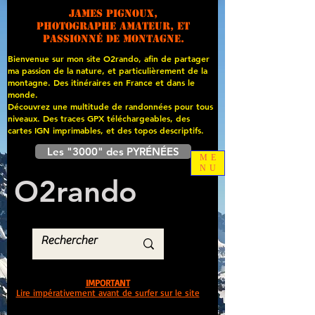
James PIGNOUX,
photographe amateur, et
passionné de montagne.
Bienvenue sur mon site O2rando, afin de partager
ma passion de la nature, et particulièrement de la
montagne. Des itinéraires en France et dans le
monde.
Découvrez une multitude de randonnées pour tous
niveaux. Des traces GPX téléchargeables, des
cartes
IGN imprimables, et des topos descriptifs.
Les "3000" des PYRÉNÉES
ME
NU
O
2
rando
IMPORTANT
Lire impérativement avant de surfer sur le site