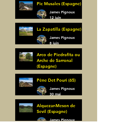
Pic Musales (Espagne)
21 juin
James Pignoux
12 juin
La Zapatilla (Espagne)
James Pignoux
8 juin
Arco de Piedrafita ou
Arche de Sarronal
(Espagne)
James Pignoux
Pène Det Pouri (65)
7 juin
James Pignoux
30 mai
Alquezar-Meson de
Sevil (Espagne)
James Pignoux
25 mai
Rodellar-Fajas del