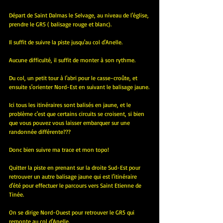
Départ de Saint Dalmas le Selvage, au niveau de l'église, 
prendre le GR5 ( balisage rouge et blanc).
Il suffit de suivre la piste jusqu'au col d'Anelle.
Aucune difficulté, il suffit de monter à son rythme.
Du col, un petit tour à l'abri pour le casse-croûte, et 
ensuite s'orienter Nord-Est en suivant le balisage jaune.
Ici tous les itinéraires sont balisés en jaune, et le 
problème c'est que certains circuits se croisent, si bien 
que vous pouvez vous laisser embarquer sur une 
randonnée différente???
Donc bien suivre ma trace et mon topo!
Quitter la piste en prenant sur la droite Sud-Est pour 
retrouver un autre balisage jaune qui est l'itinéraire 
d'été pour effectuer le parcours vers Saint Etienne de 
Tinée.
On se dirige Nord-Ouest pour retrouver le GR5 qui 
remonte au col d'Anelle.