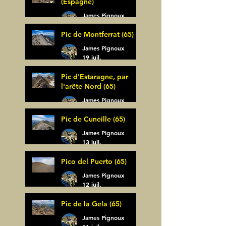
(Espagne)
James Pignoux
30 juil.
Pic de Montferrat (65)
James Pignoux
19 juil.
Pic d'Estaragne, par
l'arête Nord (65)
James Pignoux
14 juil.
Pic de Cuneille (65)
James Pignoux
13 juil.
Pico del Puerto (65)
James Pignoux
12 juil.
Pic de la Gela (65)
James Pignoux