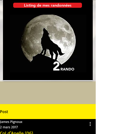
Listing de mes randonnées
Post
James Pignoux
2 mars 2017
Col d'Anelle (06)