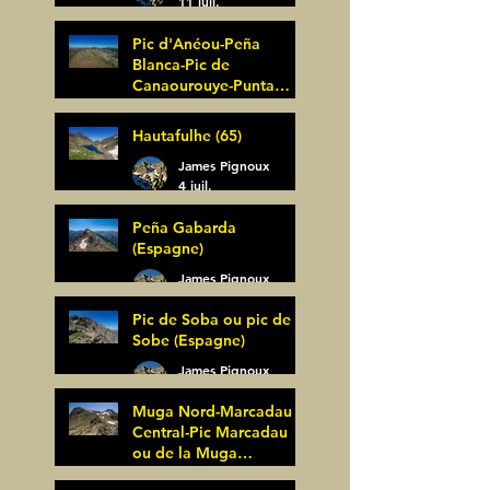
11 juil.
Pic d'Anéou-Peña
Blanca-Pic de
Canaourouye-Punta
Bagüer (64)
James Pignoux
Hautafulhe (65)
5 juil.
James Pignoux
4 juil.
Peña Gabarda
(Espagne)
James Pignoux
27 juin
Pic de Soba ou pic de
Sobe (Espagne)
James Pignoux
25 juin
Muga Nord-Marcadau
Central-Pic Marcadau
ou de la Muga
(Espagne)
James Pignoux