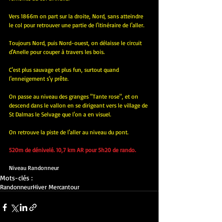
Vers 1866m on part sur la droite, Nord, sans atteindre 
le col pour retrouver une partie de l'itinéraire de l'aller.
Toujours Nord, puis Nord-ouest, on délaisse le circuit 
d'Anelle pour couper à travers les bois.
C'est plus sauvage et plus fun, surtout quand 
l'enneigement s'y prête.
On passe au niveau des granges "Tante rose", et on 
descend dans le vallon en se dirigeant vers le village de 
St Dalmas le Selvage que l'on a en visuel.
On retrouve la piste de l'aller au niveau du pont.
520m de dénivelé. 10,7 km AR pour 5h20 de rando.
Niveau Randonneur
Mots-clés :
Randonneur
Hiver Mercantour