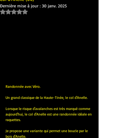
Dernière mise à jour :
30 janv. 2025
Noté NaN étoiles sur 5.
Randonnée avec Véro.
Un grand classique de la Haute-Tinée, le col d'Anelle.
Lorsque le risque d'avalanches est très marqué comme 
aujourd'hui, le col d'Anelle est une randonnée idéale en 
raquettes.
Je propose une variante qui permet une boucle par le 
bois d'Anelle.