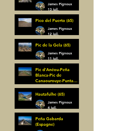
James Pignoux
13 juil.
Pico del Puerto (65)
James Pignoux
12 juil.
Pic de la Gela (65)
James Pignoux
11 juil.
Pic d'Anéou-Peña
Blanca-Pic de
Canaourouye-Punta
Bagüer (64)
James Pignoux
Hautafulhe (65)
5 juil.
James Pignoux
4 juil.
Peña Gabarda
(Espagne)