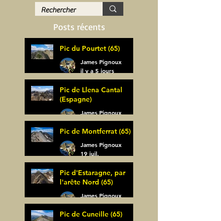
Posts récents
Pic du Pourtet (65)
James Pignoux
il y a 5 jours
Pic de Llena Cantal
(Espagne)
James Pignoux
30 juil.
Pic de Montferrat (65)
James Pignoux
19 juil.
Pic d'Estaragne, par
l'arête Nord (65)
James Pignoux
14 juil.
Pic de Cuneille (65)