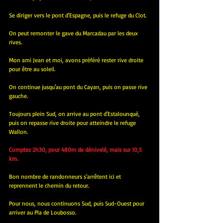
Se diriger vers le pont d'Espagne, puis le refuge du Clot.
On peut remonter le gave du Marcadau par les deux 
rives.
Mon ami Jean et moi, avons préféré rester rive droite 
pour être au soleil.
On continue jusqu'au pont du Cayan, puis on passe rive 
gauche.
Toujours plein Sud, on arrive au pont d'Estalounqué, 
puis on repasse rive droite pour atteindre le refuge 
Wallon.
Comptez 2h30, pour 480m de dénivelé, mais sur 10,5 
km.
Bon nombre de randonneurs s'arrêtent ici et 
reprennent le chemin du retour.
Pour nous, nous continuons Sud, puis Sud-Ouest pour 
arriver au Pla de Loubosso.