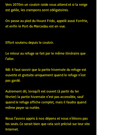
Vers 2070m un couloir raide vous attend et si la neige 
est gelée, les crampons sont obligatoires.
On passe au pied du Hount Frido, appelé aussi Fonfrie, 
et enfin le Port du Marcadau est en vue.
Effort soutenu depuis le couloir.
Le retour au refuge se fait par le même itinéraire que 
l'aller.
NB: Il faut savoir que la partie hivernale du refuge est 
ouverte et gratuite uniquement quand le refuge n'est 
pas gardé.
Autrement dit, lorsqu'il est ouvert (à partir du 1er 
février) la partie hivernale n'est pas accessible, sauf 
quand le refuge affiche complet, mais il faudra quand 
même payer sa nuitée.
Nous l'avons appris à nos dépens et nous n'étions pas 
les seuls. Ce serait bien que cela soit précisé sur leur site 
Internet.