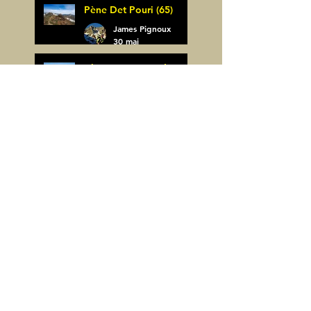
Pène Det Pouri (65)
7 juin
James Pignoux
30 mai
Alquezar-Meson de
Sevil (Espagne)
James Pignoux
25 mai
Rodellar-Fajas del
Mascun (Espagne)
James Pignoux
24 mai
Salto de Bierge-Peña
Falconera (Espagne)
James Pignoux
23 mai
Pène Mieytadere-
Cuyalaret (64)
James Pignoux
21 mai
Crête d'Aulère (64)