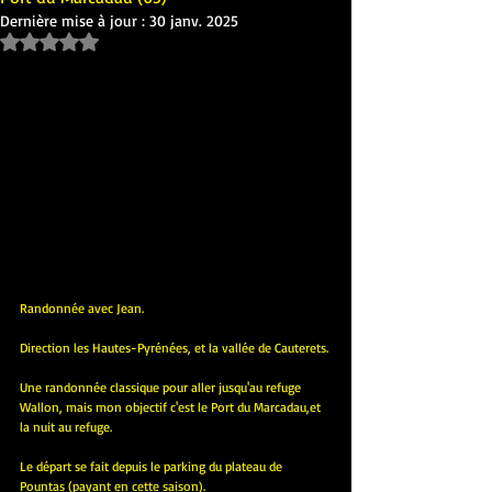
Dernière mise à jour :
30 janv. 2025
Noté NaN étoiles sur 5.
Randonnée avec Jean.
Direction les Hautes-Pyrénées, et la vallée de Cauterets.
Une randonnée classique pour aller jusqu'au refuge 
Wallon, mais mon objectif c'est le Port du Marcadau,et 
la nuit au refuge.
Le départ se fait depuis le parking du plateau de 
Pountas (payant en cette saison).