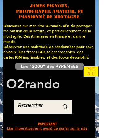
James PIGNOUX,
photographe amateur, et
passionné de montagne.
Bienvenue sur mon site O2rando, afin de partager
ma passion de la nature, et particulièrement de la
montagne. Des itinéraires en France et dans le
monde.
Découvrez une multitude de randonnées pour tous
niveaux. Des traces GPX téléchargeables, des
cartes
IGN imprimables, et des topos descriptifs.
Les "3000" des PYRÉNÉES
ME
NU
O
2
rando
IMPORTANT
Lire impérativement avant de surfer sur le site