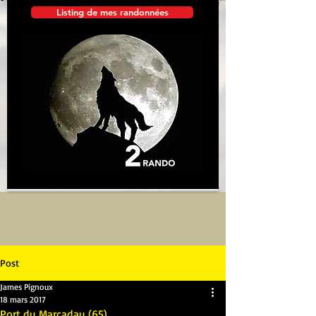
Listing de mes randonnées
Post
James Pignoux
18 mars 2017
Port du Marcadau (65)