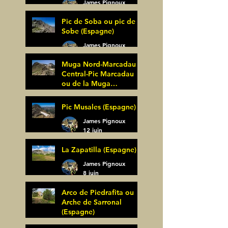
James Pignoux
27 juin
Pic de Soba ou pic de
Sobe (Espagne)
James Pignoux
25 juin
Muga Nord-Marcadau
Central-Pic Marcadau
ou de la Muga
(Espagne)
James Pignoux
Pic Musales (Espagne)
21 juin
James Pignoux
12 juin
La Zapatilla (Espagne)
James Pignoux
8 juin
Arco de Piedrafita ou
Arche de Sarronal
(Espagne)
James Pignoux