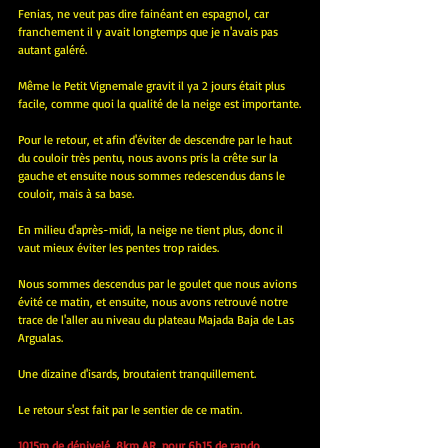
Fenias, ne veut pas dire fainéant en espagnol, car 
franchement il y avait longtemps que je n'avais pas 
autant galéré.
Même le Petit Vignemale gravit il ya 2 jours était plus 
facile, comme quoi la qualité de la neige est importante.
Pour le retour, et afin d'éviter de descendre par le haut 
du couloir très pentu, nous avons pris la crête sur la 
gauche et ensuite nous sommes redescendus dans le 
couloir, mais à sa base.
En milieu d'après-midi, la neige ne tient plus, donc il 
vaut mieux éviter les pentes trop raides.
Nous sommes descendus par le goulet que nous avions 
évité ce matin, et ensuite, nous avons retrouvé notre 
trace de l'aller au niveau du plateau Majada Baja de Las 
Argualas.
Une dizaine d'isards, broutaient tranquillement.
Le retour s'est fait par le sentier de ce matin.
1015m de dénivelé, 8km AR, pour 6h15 de rando.