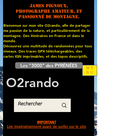
James PIGNOUX,
photographe amateur, et
passionné de montagne.
Bienvenue sur mon site O2rando, afin de partager
ma passion de la nature, et particulièrement de la
montagne. Des itinéraires en France et dans le
monde.
Découvrez une multitude de randonnées pour tous
niveaux. Des traces GPX téléchargeables, des
cartes
IGN imprimables, et des topos descriptifs.
Les "3000" des PYRÉNÉES
ME
NU
O
2
rando
IMPORTANT
Lire impérativement avant de surfer sur le site