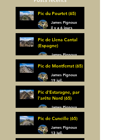
Pic du Pourtet (65)
James Pignoux
il y a 6 jours
Pic de Llena Cantal
(Espagne)
James Pignoux
30 juil.
Pic de Montferrat (65)
James Pignoux
19 juil.
Pic d'Estaragne, par
l'arête Nord (65)
James Pignoux
14 juil.
Pic de Cuneille (65)
James Pignoux
13 juil.