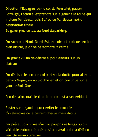
Direction l'Espagne, par le col du Pourtalet, passer 
Formigal, Escarilla, et prendre sur la gauche la route qui 
indique Panticosa, puis Baños de Panticosa, notre 
destination finale.
Se garer près du lac, au fond du parking.
On s'oriente Nord, Nord-Est, en suivant l'unique sentier 
bien visible, jalonné de nombreux cairns.
On gravit 200m de dénivelé, pour aboutir sur un 
plateau.
On délaisse le sentier, qui part sur la droite pour aller au 
Garmo Negro, ou au pic d'Enfer, et on continue sur la 
gauche Sud-Ouest.
Peu de cairn, mais le cheminement est assez évident.
Rester sur la gauche pour éviter les couloirs 
d'avalanches de la barre rocheuse main droite.
Par précaution, nous n'avons pas pris ce long couloir, 
véritable entonnoir, même si une avalanche a déjà eu 
lieu. On verra au retour.