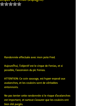
Noté NaN étoiles sur 5.
Randonnée effectuée avec mon pote Fred.
Aujourd'hui, l'objectif est le cirque de Fenias, et si 
possible, l'ascension du pic Fenias.
ATTENTION: Ce coin sauvage, est hyper exposé aux 
avalanches, et les couloirs sont de véritables 
entonnoirs.
Ne pas tenter cette randonnée si le risque d'avalanches 
est important, et surtout s'assurer que les couloirs ont 
bien été purgés.