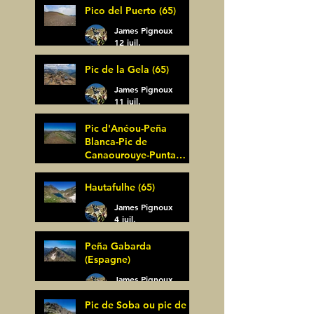
Pico del Puerto (65)
James Pignoux
12 juil.
Pic de la Gela (65)
James Pignoux
11 juil.
Pic d'Anéou-Peña
Blanca-Pic de
Canaourouye-Punta
Bagüer (64)
James Pignoux
Hautafulhe (65)
5 juil.
James Pignoux
4 juil.
Peña Gabarda
(Espagne)
James Pignoux
27 juin
Pic de Soba ou pic de