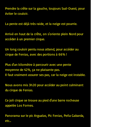
Prendre la crête sur la gauche, toujours Sud-Ouest, pour 
éviter le couloir.
La pente est déjà très raide, et la neige est pourrie.
Arrivé en haut de la crête, on s'oriente plein Nord pour 
accéder à un premier cirque.
Un long couloir pentu nous attend, pour accéder au 
cirque de Fenias, avec des portions à 66% !
Plus d'un kilomètre à parcourir avec une pente 
moyenne de 42%, ça ne plaisante pas.
Il faut vraiment assurer ses pas, car la neige est instable.
Nous avons mis 3h20 pour accéder au point culminant 
du cirque de Fenias.
Ce joli cirque se trouve au pied d'une barre rocheuse 
appelée Los Fornes.
Panorama sur le pic Argualas, Pic Fenias, Peña Gabarda, 
etc...