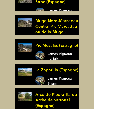
Sobe (Espagne)
James Pignoux
25 juin
Muga Nord-Marcadau
Central-Pic Marcadau
ou de la Muga
(Espagne)
James Pignoux
Pic Musales (Espagne)
21 juin
James Pignoux
12 juin
La Zapatilla (Espagne)
James Pignoux
8 juin
Arco de Piedrafita ou
Arche de Sarronal
(Espagne)
James Pignoux
Pène Det Pouri (65)
7 juin
James Pignoux