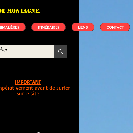
de montagne.
IMALIÈRES
ITINÉRAIRES
LIENS
CONTACT
IMPORTANT
impérativement avant de surfer
sur le site