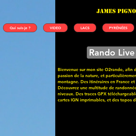
James PIGNO
Qui suis-je ?
VIDEO
LACS
PYRÉNÉES
Rando Live
Bienvenue sur mon site O2rando, afin 
passion de la nature, et particulièremen
montagne. Des itinéraires en France et
Découvrez une multitude de randonnée
niveaux. Des traces GPX téléchargeabl
cartes
IGN imprimables, et des topos de