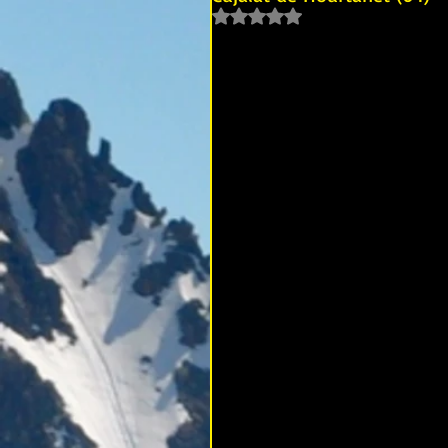
Noté NaN étoiles sur 5.