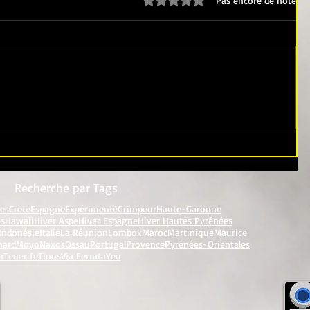
Pas encore de note
Recherche par Tags
res
Crète
Espagne
Expérimenté
Grimpeur
Haute-Garonne
es
Hawaii
Hiver Aspe
Hiver Espagne
Hiver Hautes Pyrénées
Indonésie
Italie
La Réunion
Lombok
Maroc
Martinique
Maurice
nard
Moyo
Naxos
Ossau
Portugal
Provence
Pyrénées-Orientales
a
Tenerife
Tinos
Via Ferrata
Yeu