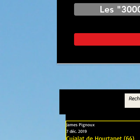
Les "300
James Pignoux
7 déc. 2019
Cujalat de Hourtanet (64)