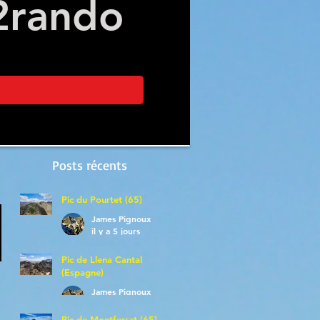
2
rando
Posts récents
Pic du Pourtet (65)
James Pignoux
il y a 5 jours
Pic de Llena Cantal
(Espagne)
James Pignoux
30 juil.
Pic de Montferrat (65)