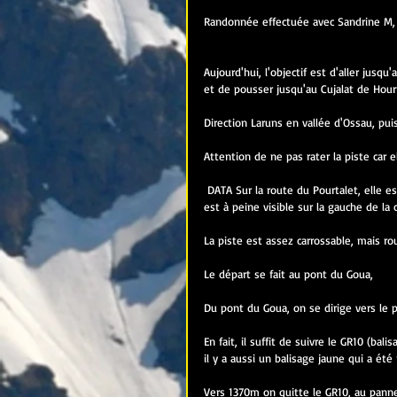
Randonnée effectuée avec Sandrine M, V
Aujourd'hui, l'objectif est d'aller jus
et de pousser jusqu'au Cujalat de Hour
Direction Laruns en vallée d'Ossau, pu
Attention de ne pas rater la piste car e
 DATA Sur la route du Pourtalet, elle est située à deux kilomètres environ après la centrale de Miègebat, et elle 
est à peine visible sur la gauche de la 
La piste est assez carrossable, mais ro
Le départ se fait au pont du Goua, 
Du pont du Goua, on se dirige vers le 
En fait, il suffit de suivre le GR10 (bal
il y a aussi un balisage jaune qui a ét
Vers 1370m on quitte le GR10, au panne