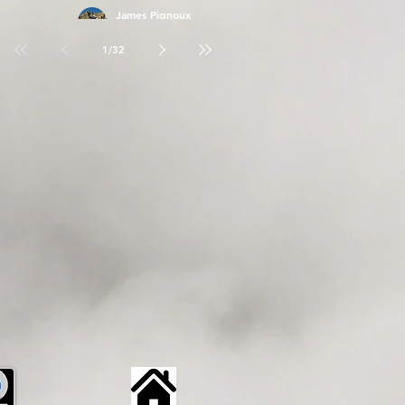
James Pignoux
26 avr.
1
/
32