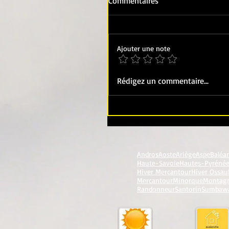
Commentaires
Ajouter une note
Rédigez un commentaire...
Andros
Aoste
Ariège
Aspe
Baléa
Haute-Savoie
Hautes-Pyréné
Hiver Mercantour
Hiver Ossau
Mercantour
Minorque
Montag
Randonneur
Santorin
Sumbaw