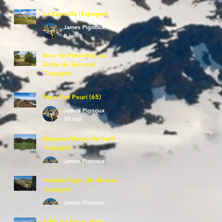
La Zapatilla (Espagne)
James Pignoux
8 juin
Arco de Piedrafita ou
Arche de Sarronal
(Espagne)
James Pignoux
7 juin
Pène Det Pouri (65)
James Pignoux
30 mai
Alquezar-Meson de Sevil
(Espagne)
James Pignoux
25 mai
Rodellar-Fajas del Mascun
(Espagne)
James Pignoux
24 mai
Salto de Bierge-Peña