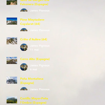
Falconera (Espagne)
James Pignoux
23 mai
Pène Mieytadere-
Cuyalaret (64)
James Pignoux
21 mai
Crête d'Aulère (64)
James Pignoux
11 mai
Cerro Alto (Espagne)
James Pignoux
6 mai
Peña Montañesa
(Espagne)
James Pignoux
27 avr.
Castillo Mayor-Peña
l'Ombre (Espagne)