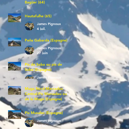
Bagüer (64)
James Pignoux
5 juil.
Hautafulhe (65)
James Pignoux
4 juil.
Peña Gabarda (Espagne)
James Pignoux
27 juin
Pic de Soba ou pic de
Sobe (Espagne)
James Pignoux
25 juin
Muga Nord-Marcadau
Central-Pic Marcadau ou
de la Muga (Espagne)
James Pignoux
21 juin
Pic Musales (Espagne)
James Pignoux
12 juin