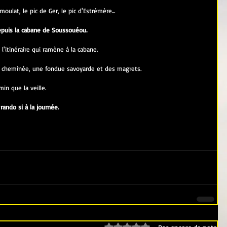
ulat, le pic de Ger, le pic d'Estrémère...
puis la cabane de Soussouéou.
l'itinéraire qui ramène à la cabane.
 cheminée, une fondue savoyarde et des magrets.
in que la veille.
ando si à la journée.
Noté 0 étoile sur 5.