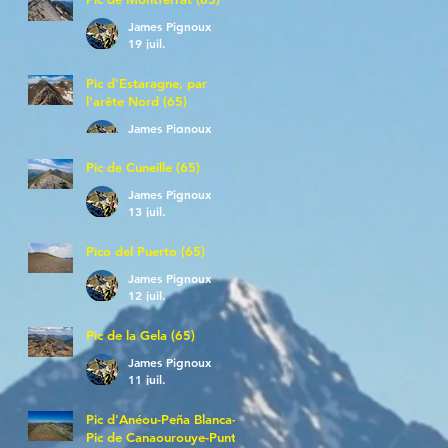
James Pignoux
19 juil.
Pic d'Estaragne, par
l'arête Nord (65)
James Pignoux
14 juil.
Pic de Cuneille (65)
James Pignoux
13 juil.
Pico del Puerto (65)
James Pignoux
12 juil.
Pic de la Gela (65)
James Pignoux
11 juil.
Pic d'Anéou-Peña Blanca-
Pic de Canaourouye-Punta