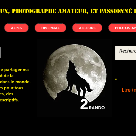
UX, photographe amateur, et passionné 
ALPES
HIVERNAL
AILLEURS
PHOTOS AN
de partager ma
t de la
 dans le monde.
s pour tous
Lire 
es, des
scriptifs.