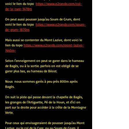
voici le lien du topo
https://www.o2rando.com/col-
de-la-cure-1478m
On peut aussi pousser jusqu'au Soum de Grum, dont 
voici le lien du topo
https://www.o2rando.com/soum-
de-grum-1870m
Mais aussi se contenter du Mont Lazive, dont voici le 
lien du topo
https://www.o2rando.com/mont-lazive-
1445m-
Selon l'enneigement on peut se garer dans le hameau 
de Bagès, ou à la sortie. parfois on est obligé de se 
garer plus bas, au hameau de Béost.
Nous  nous sommes garés à peu près 800m après 
Bagès.
On suit la piste qui passe devant la chapelle de Bagès, 
les granges de l'Artiguette, Pé de la Houn, et d'ici on 
part sur la droite pour accéder à la crête de la Montagne 
Verte.
Pour ceux qui envisageraient de pousser jusqu'au Mont 
Lazive, ou le col de la Cure, ou au Soum de Grum, il 