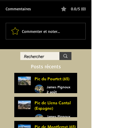
Commentaires
0.0/5 (0)
Commenter et noter...
Posts récents
Pic du Pourtet (65)
James Pignoux
2 août
Pic de Llena Cantal
(Espagne)
James Pignoux
30 juil.
Pic de Montferrat (65)