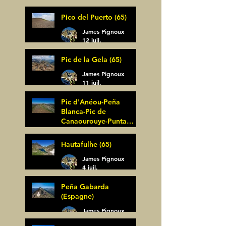
Pico del Puerto (65)
James Pignoux
12 juil.
Pic de la Gela (65)
James Pignoux
11 juil.
Pic d'Anéou-Peña
Blanca-Pic de
Canaourouye-Punta
Bagüer (64)
James Pignoux
Hautafulhe (65)
5 juil.
James Pignoux
4 juil.
Peña Gabarda
(Espagne)
James Pignoux
27 juin