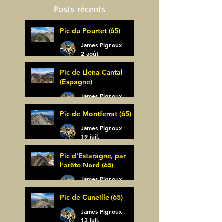
Posts récents
Pic du Pourtet (65)
James Pignoux
2 août
Pic de Llena Cantal
(Espagne)
James Pignoux
30 juil.
Pic de Montferrat (65)
James Pignoux
19 juil.
Pic d'Estaragne, par
l'arête Nord (65)
James Pignoux
14 juil.
Pic de Cuneille (65)
James Pignoux
13 juil.