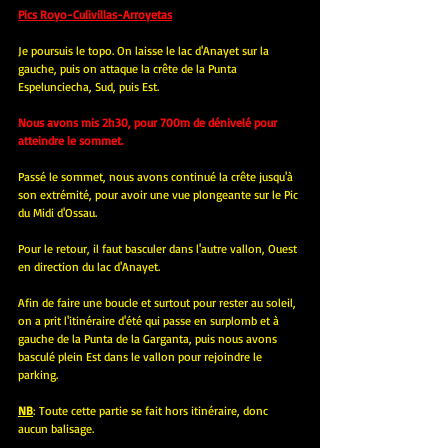
Pics Royo-Culivillas-Arroyetas
Je poursuis le topo. On laisse le lac d'Anayet sur la 
gauche, puis on attaque la crête de la Punta 
Espelunciecha, Sud, puis Est.
Nous avons mis 2h30, pour 700m de dénivelé pour 
atteindre le sommet.
Passé le sommet, nous avons continué la crête jusqu'à 
son extrémité, pour avoir une vue plongeante sur le Pic 
du Midi d'Ossau.
Pour le retour, il faut basculer dans l'autre vallon, Ouest 
en direction du lac d'Anayet.
Afin de faire une boucle et surtout pour rester au soleil, 
on a prit l'itinéraire d'été qui passe en surplomb et à 
gauche de la Punta de la Garganta, puis nous avons 
basculé plein Est dans le vallon pour rejoindre le 
parking.
NB
: Toute cette partie se fait hors itinéraire, donc 
aucun balisage.