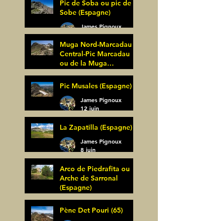
Pic de Soba ou pic de
Sobe (Espagne)
James Pignoux
25 juin
Muga Nord-Marcadau
Central-Pic Marcadau
ou de la Muga
(Espagne)
James Pignoux
Pic Musales (Espagne)
21 juin
James Pignoux
12 juin
La Zapatilla (Espagne)
James Pignoux
8 juin
Arco de Piedrafita ou
Arche de Sarronal
(Espagne)
James Pignoux
Pène Det Pouri (65)
7 juin