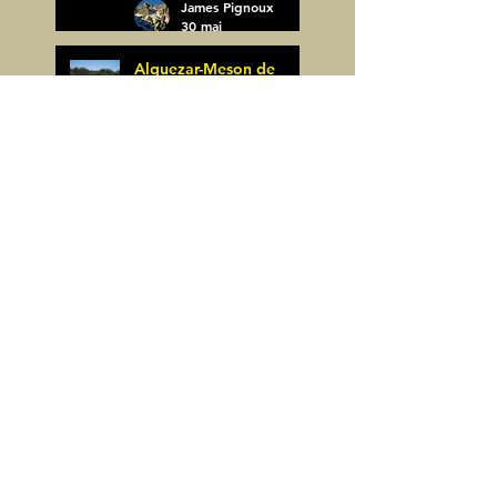
James Pignoux
30 mai
Alquezar-Meson de
Sevil (Espagne)
James Pignoux
25 mai
Rodellar-Fajas del
Mascun (Espagne)
James Pignoux
24 mai
Salto de Bierge-Peña
Falconera (Espagne)
James Pignoux
23 mai
Pène Mieytadere-
Cuyalaret (64)
James Pignoux
21 mai
Crête d'Aulère (64)
James Pignoux
11 mai