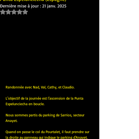
Dernière mise à jour :
21 janv. 2025
Noté NaN étoiles sur 5.
Randonnée avec Nad, Val, Cathy, et Claudio.
L'objectif de la journée est l'ascension de la Punta 
Espelunciecha en boucle.
Nous sommes partis du parking de Sarrios, secteur 
Anayet.
Quand on passe le col du Pourtalet, il faut prendre sur 
la droite au panneau qui indique le parking d'Anayet.