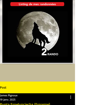
Listing de mes randonnées
Post
James Pignoux
19 janv. 2025
Punta Espelunciecha (Espagne)