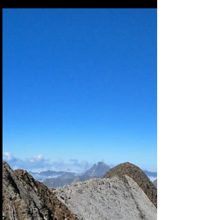
James Pignoux
27 sept. 2015
Peña Telera (Espagne)
Randonnée avec Fred et Nordine. La Peña Telera est un
superbe sommet espagnol qui offre un 360°
époustouflant. De là-haut vous verrez, le Pic du Midi
d'Ossau, le Lurien, le Pic d'Arriel, le Palas ,le Balaïtous, les
Pics d'Enfer, le Vignemale, la Collarada etc.... Mais il se
mérite !!!!. Si vous partez tôt vous verrez le soleil se
lever sur la Peña Telera. Direction l'Espagne par le col du
Pourtalet, on passe Formigal, Escarilla, et on prend sur la
droite la route de Piedra