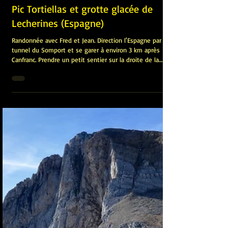
James Pignoux
16 mai 2016
Pic Tortiellas et grotte glacée de
Lecherines (Espagne)
Randonnée avec Fred et Jean. Direction l'Espagne par le
tunnel du Somport et se garer à environ 3 km après
Canfranc. Prendre un petit sentier sur la droite de la
route qui va rejoindre le GR11, matérialisé par un balisage
rouge et blanc. Poursuivre à travers la forêt jusqu'au
superbe plateau de Gabardito qui offre déjà une vue
exceptionnelle sur le Pic Lecherin, La Magdalena, Peña
Blanca et celui qui nous intéresse, le pic Tortiellas.
Comptez 1h45 pour 540m de dénivelé pou