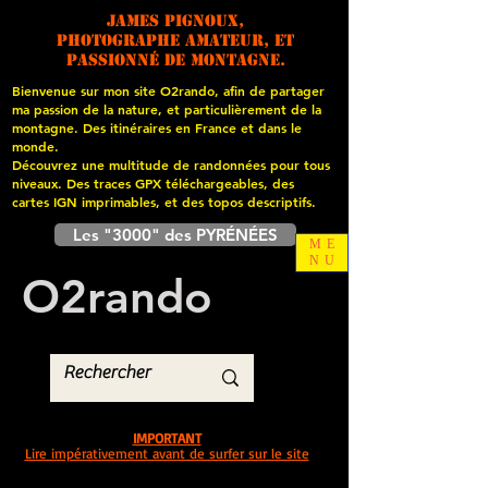
James PIGNOUX,
photographe amateur, et
passionné de montagne.
Bienvenue sur mon site O2rando, afin de partager
ma passion de la nature, et particulièrement de la
montagne. Des itinéraires en France et dans le
monde.
Découvrez une multitude de randonnées pour tous
niveaux. Des traces GPX téléchargeables, des
cartes
IGN imprimables, et des topos descriptifs.
Les "3000" des PYRÉNÉES
ME
NU
O
2
rando
IMPORTANT
Lire impérativement avant de surfer sur le site