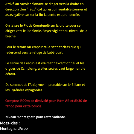
Arrivé au cayolar d'Anaye,se diriger vers la droite en 
direction d'un "faux" col qui est un véritable pierrier et 
assez galère car sur la fin la pente est prononcée.
On laisse le Pic de Countendé sur la droite pour se 
diriger vers le Pic d'Anie. Soyez vigilant au niveau de la 
brèche.
Pour le retour on emprunte le sentier classique qui 
redescend vers le refuge de Labérouat.
Le cirque de Lescun est vraiment exceptionnel et les 
orgues de Camplong, à elles seules vaut largement le 
détour.
Du sommet de l'Anie, vue imprenable sur le Billare et 
les Pyrénées espagnoles.
Comptez 1400m de dénivelé pour 14km AR et 8h30 de 
rando pour cette boucle.
Niveau Montagnard pour cette variante.
Mots-clés :
Montagnard
Aspe