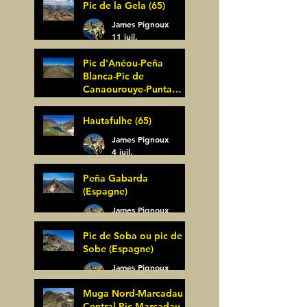
Pic de la Gela (65)
James Pignoux
11 juil.
Pic d'Anéou-Peña
Blanca-Pic de
Canaourouye-Punta
Bagüer (64)
James Pignoux
Hautafulhe (65)
5 juil.
James Pignoux
4 juil.
Peña Gabarda
(Espagne)
James Pignoux
27 juin
Pic de Soba ou pic de
Sobe (Espagne)
James Pignoux
25 juin
Muga Nord-Marcadau
Central-Pic Marcadau