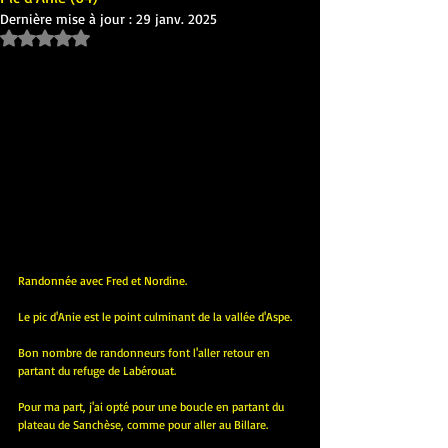
Dernière mise à jour :
29 janv. 2025
Noté NaN étoiles sur 5.
Randonnée avec Fred et Nordine.
Le pic d'Anie est le point culminant de la vallée d'Aspe.
Bon nombre de randonneurs font l'aller retour en 
partant du refuge de Labérouat. 
Pour ma part, j'ai opté pour une boucle en partant du 
plateau de Sanchèse, comme pour aller au Billare. 