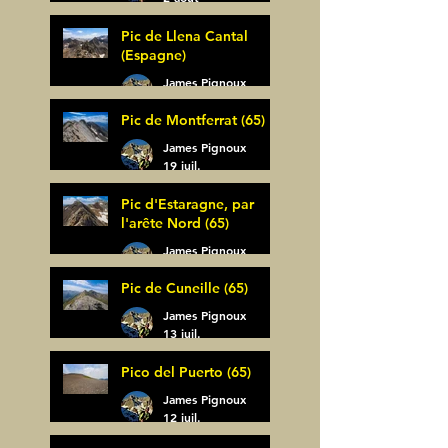
Pic de Llena Cantal
(Espagne)
James Pignoux
30 juil.
Pic de Montferrat (65)
James Pignoux
19 juil.
Pic d'Estaragne, par
l'arête Nord (65)
James Pignoux
14 juil.
Pic de Cuneille (65)
James Pignoux
13 juil.
Pico del Puerto (65)
James Pignoux
12 juil.