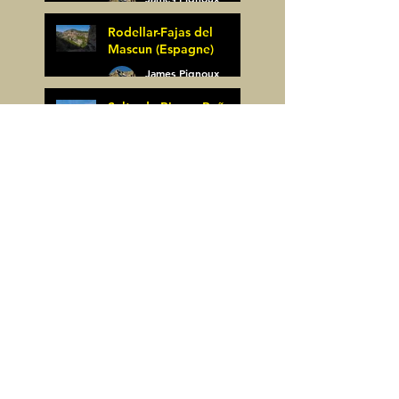
25 mai
Rodellar-Fajas del
Mascun (Espagne)
James Pignoux
24 mai
Salto de Bierge-Peña
Falconera (Espagne)
James Pignoux
23 mai
Pène Mieytadere-
Cuyalaret (64)
James Pignoux
21 mai
Crête d'Aulère (64)
James Pignoux
11 mai
Cerro Alto (Espagne)
James Pignoux
6 mai