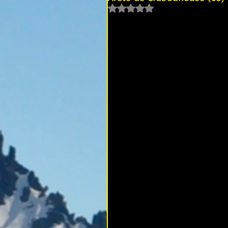
Noté NaN étoiles sur 5.