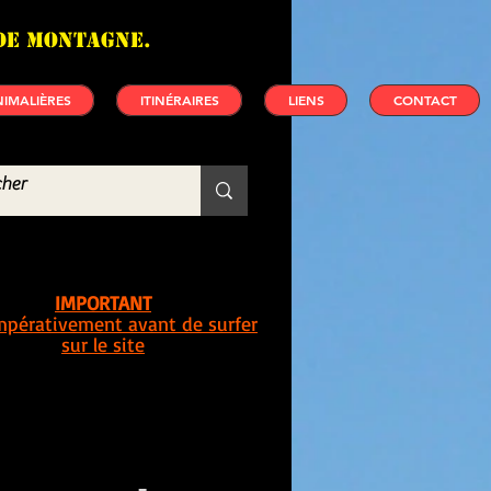
de montagne.
IMALIÈRES
ITINÉRAIRES
LIENS
CONTACT
IMPORTANT
impérativement avant de surfer
sur le site