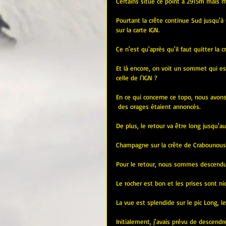
Certains situe ce point à 2915m mais
Pourtant la crête continue Sud jusqu'à
sur la carte IGN.
Ce n'est qu'après qu'il faut quitter la c
Et là encore, on voit un sommet qui e
celle de l'IGN ?
En ce qui concerne ce topo, nous avons
 des orages étaient annoncés.
De plus, le retour va être long jusqu'au
Champagne sur la crête de Crabounouse
Pour le retour, nous sommes descendus 
Le rocher est bon et les prises sont nic
La vue est splendide sur le pic Long, le
Initialement, j'avais prévu de descendre