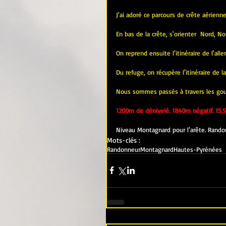
J'ai adoré ce parcours de crête aérienne
En bas de la crête, s'orienter  Nord, N
On reprend ensuite l'itinéraire de l'alle
Du refuge, on récupère l'itinéraire de l
Nous sommes passés à travers les gout
1200m de dénivelé. 1840m négatif. 15,5
Niveau Montagnard pour l'arête. Randon
Mots-clés :
Randonneur
Montagnard
Hautes-Pyrénées