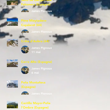
Falconera (Espagne)
James Pignoux
23 mai
Pène Mieytadere-
Cuyalaret (64)
James Pignoux
21 mai
Crête d'Aulère (64)
James Pignoux
11 mai
Cerro Alto (Espagne)
James Pignoux
6 mai
Peña Montañesa
(Espagne)
James Pignoux
27 avr.
Castillo Mayor-Peña
l'Ombre (Espagne)