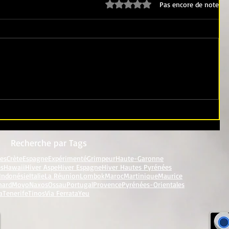
Noté 0 étoile sur 5.
Pas encore de note
Recherche par Tags
res
Crète
Espagne
Expérimenté
Grimpeur
Haute-Garonne
es
Hawaii
Hiver Aspe
Hiver Espagne
Hiver Hautes Pyrénées
Indonésie
Italie
La Réunion
Lombok
Maroc
Martinique
Maurice
nard
Moyo
Naxos
Ossau
Portugal
Provence
Pyrénées-Orientales
a
Tenerife
Tinos
Via Ferrata
Yeu