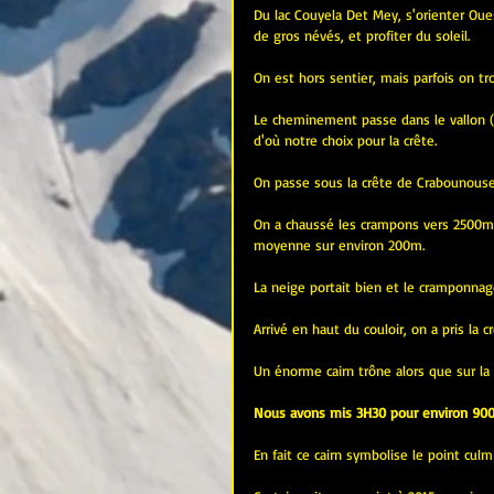
Du lac Couyela Det Mey, s'orienter Oues
de gros névés, et profiter du soleil.
On est hors sentier, mais parfois on tr
Le cheminement passe dans le vallon (m
d'où notre choix pour la crête.
On passe sous la crête de Crabounouse
On a chaussé les crampons vers 2500m 
moyenne sur environ 200m.
La neige portait bien et le cramponnage
Arrivé en haut du couloir, on a pris la cr
Un énorme cairn trône alors que sur la 
Nous avons mis 3H30 pour environ 900
En fait ce cairn symbolise le point cul