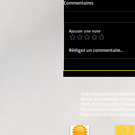
Commentaires
Ajouter une note
Rédigez un commentaire...
Andros
Aoste
Ariège
Aspe
Baléa
Haute-Savoie
Hautes-Pyréné
Hiver Mercantour
Hiver Ossau
Mercantour
Minorque
Montag
Randonneur
Santorin
Sumbaw