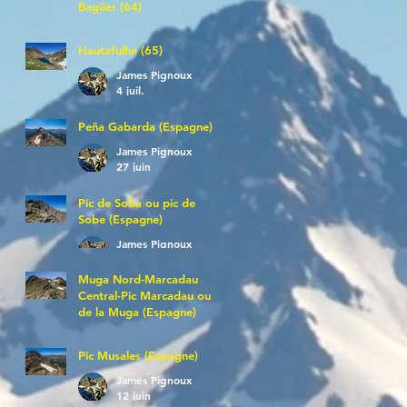
Bagüer (64)
James Pignoux
5 juil.
Hautafulhe (65)
James Pignoux
4 juil.
Peña Gabarda (Espagne)
James Pignoux
27 juin
Pic de Soba ou pic de
Sobe (Espagne)
James Pignoux
25 juin
Muga Nord-Marcadau
Central-Pic Marcadau ou
de la Muga (Espagne)
James Pignoux
21 juin
Pic Musales (Espagne)
James Pignoux
12 juin