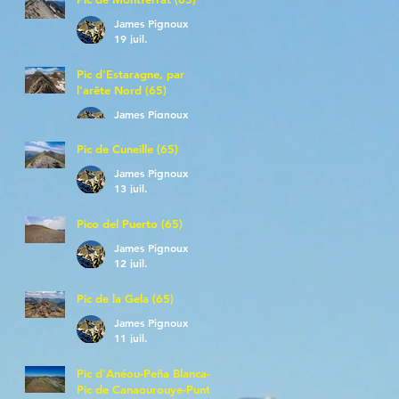
James Pignoux
19 juil.
Pic d'Estaragne, par
l'arête Nord (65)
James Pignoux
14 juil.
Pic de Cuneille (65)
James Pignoux
13 juil.
Pico del Puerto (65)
James Pignoux
12 juil.
Pic de la Gela (65)
James Pignoux
11 juil.
Pic d'Anéou-Peña Blanca-
Pic de Canaourouye-Punta