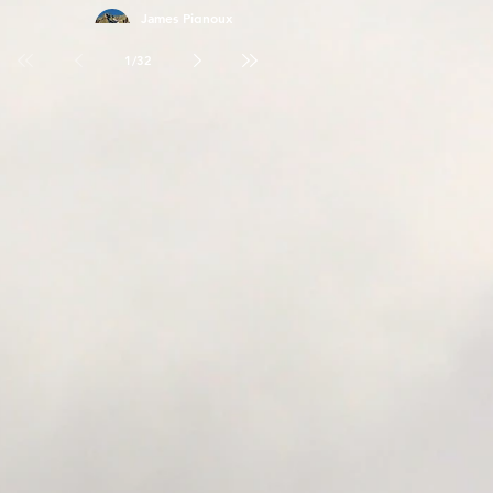
James Pignoux
26 avr.
1
/
32