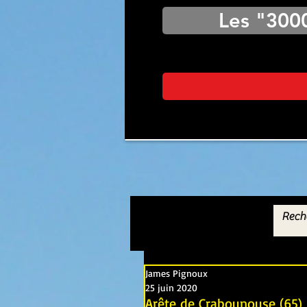
Les "300
James Pignoux
25 juin 2020
Arête de Crabounouse (65)