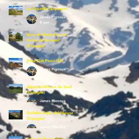
La Zapatilla (Espagne)
James Pignoux
8 juin
Arco de Piedrafita ou
Arche de Sarronal
(Espagne)
James Pignoux
7 juin
Pène Det Pouri (65)
James Pignoux
30 mai
Alquezar-Meson de Sevil
(Espagne)
James Pignoux
25 mai
Rodellar-Fajas del Mascun
(Espagne)
James Pignoux
24 mai
Salto de Bierge-Peña