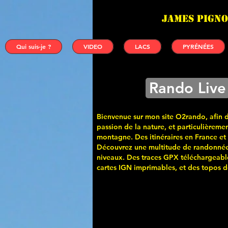
James PIGNO
Qui suis-je ?
VIDEO
LACS
PYRÉNÉES
Rando Live
Bienvenue sur mon site O2rando, afin 
passion de la nature, et particulièremen
montagne. Des itinéraires en France et
Découvrez une multitude de randonnée
niveaux. Des traces GPX téléchargeabl
cartes
IGN imprimables, et des topos de