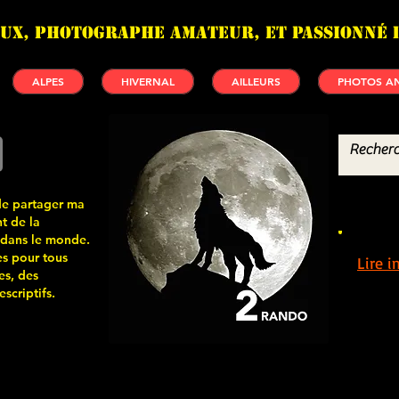
UX, photographe amateur, et passionné 
ALPES
HIVERNAL
AILLEURS
PHOTOS AN
de partager ma
t de la
 dans le monde.
s pour tous
Lire 
es, des
scriptifs.