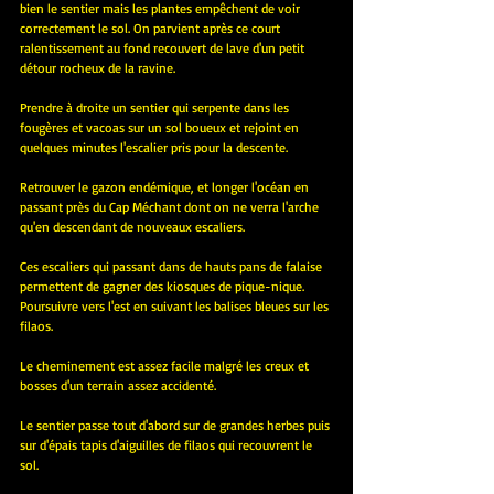
bien le sentier mais les plantes empêchent de voir 
correctement le sol. On parvient après ce court 
ralentissement au fond recouvert de lave d'un petit 
détour rocheux de la ravine. 
Prendre à droite un sentier qui serpente dans les 
fougères et vacoas sur un sol boueux et rejoint en 
quelques minutes l'escalier pris pour la descente. 
Retrouver le gazon endémique, et longer l'océan en 
passant près du Cap Méchant dont on ne verra l'arche 
qu'en descendant de nouveaux escaliers.
Ces escaliers qui passant dans de hauts pans de falaise 
permettent de gagner des kiosques de pique-nique. 
Poursuivre vers l'est en suivant les balises bleues sur les 
filaos.
Le cheminement est assez facile malgré les creux et 
bosses d'un terrain assez accidenté. 
Le sentier passe tout d'abord sur de grandes herbes puis 
sur d'épais tapis d'aiguilles de filaos qui recouvrent le 
sol. 