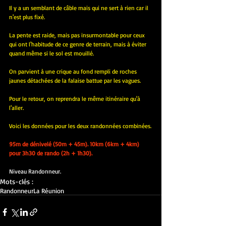
Il y a un semblant de câble mais qui ne sert à rien car il 
n'est plus fixé.
La pente est raide, mais pas insurmontable pour ceux 
qui ont l'habitude de ce genre de terrain, mais à éviter 
quand même si le sol est mouillé.
On parvient à une crique au fond rempli de roches 
jaunes détachées de la falaise battue par les vagues.
Pour le retour, on reprendra le même itinéraire qu'à 
l'aller.
Voici les données pour les deux randonnées combinées.
95m de dénivelé (50m + 45m). 10km (6km + 4km) 
pour 3h30 de rando (2h + 1h30).
Niveau Randonneur.
Mots-clés :
Randonneur
La Réunion