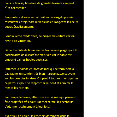
dans la falaise, bouchée de grandes fougères au pied 
d'un bel escalier. 
Emprunter cet escalier qui finit au parking du premier 
restaurant et rejoindre le véhicule en longeant les deux 
autres établissements.
Pour la 2ème randonnée, se diriger en voiture vers la 
ravine de Vincendo. 
De l'autre côté de la ravine, se trouve une plage qui a la 
particularité de disparaître en hiver, car le sable est 
emporté par les houles australes. 
Entamer la balade en bord de mer qui se terminera à 
Cap Jaune. Un sentier très bien marqué passe souvent 
au plus près des falaises. On peut à tout moment quitter 
ce parcours pour se rapprocher du bord et admirer la 
mer et les rochers. 
Par temps de houle, attention aux vagues qui peuvent 
être projetées très haut. Par mer calme, les pêcheurs 
s'adonnent calmement à leur loisir
Avant le Cap Chien, les rochers dominent dans le 