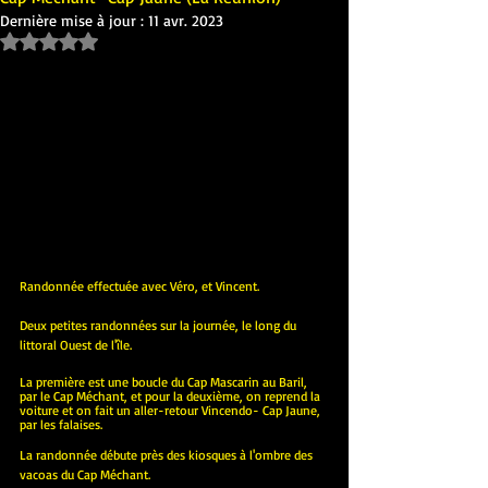
Dernière mise à jour :
11 avr. 2023
Noté NaN étoiles sur 5.
Randonnée effectuée avec Véro, et Vincent.
Deux petites randonnées sur la journée, le long du 
littoral Ouest de l'île.
La première est une boucle du Cap Mascarin au Baril, 
par le Cap Méchant, et pour la deuxième, on reprend la 
voiture et on fait un aller-retour Vincendo- Cap Jaune, 
par les falaises.
La randonnée débute près des kiosques à l'ombre des 
vacoas du Cap Méchant. 