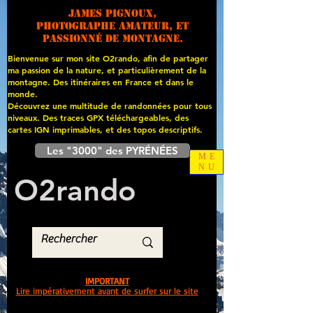
James PIGNOUX,
photographe amateur, et
passionné de montagne.
Bienvenue sur mon site O2rando, afin de partager
ma passion de la nature, et particulièrement de la
montagne. Des itinéraires en France et dans le
monde.
Découvrez une multitude de randonnées pour tous
niveaux. Des traces GPX téléchargeables, des
cartes
IGN imprimables, et des topos descriptifs.
Les "3000" des PYRÉNÉES
ME
NU
O
2
rando
IMPORTANT
Lire impérativement avant de surfer sur le site