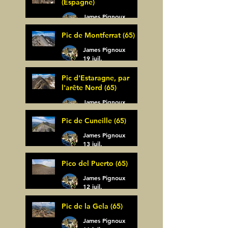
(Espagne)
James Pignoux
30 juil.
Pic de Montferrat (65)
James Pignoux
19 juil.
Pic d'Estaragne, par
l'arête Nord (65)
James Pignoux
14 juil.
Pic de Cuneille (65)
James Pignoux
13 juil.
Pico del Puerto (65)
James Pignoux
12 juil.
Pic de la Gela (65)
James Pignoux