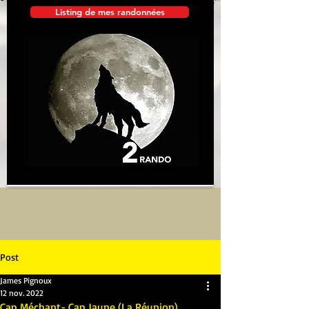
Listing de mes randonnées
Post
James Pignoux
12 nov. 2022
Cap Méchant- Cap Jaune (La Réunion)