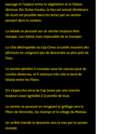
paysage et l'espace entre la végétation et la falaise 
diminue. Par fortes houles, le lieu est arrosé d'embruns. 
Un écart est possible dans les terres par un sentier 
passant dans la verdure. 
La balade se poursuit sur un sentier toujours bien 
marqué, non balisé mais impossible de se tromper.
La côte déchiquetée au Cap Chien accueille souvent des 
pêcheurs ne craignant pas de descendre au plus près de 
l'eau.
Le sentier pénètre à nouveau sous les vacoas pour de 
courtes distances, et il retrouve très vite le bord de 
falaise entre les filaos.
On s'approche ainsi du Cap Jaune par une marche 
toujours aussi agréable à la portée de tous.
Le sentier se poursuit en longeant le grillage vers le 
Piton de Vincendo, les champs et le village du Plateau. 
Un arrêté interdit la descente vers la mer par le sentier 
escarpé.