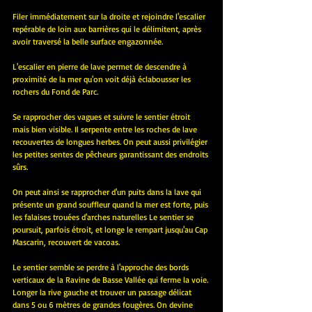
Filer immédiatement sur la droite et rejoindre l'escalier 
repérable de loin aux barrières qui le délimitent, après 
avoir traversé la belle surface engazonnée.
L'escalier en pierre de lave permet de descendre à 
proximité de la mer qu'on voit déjà éclabousser les 
rochers du Fond de Parc. 
Se rapprocher des vagues et suivre le sentier étroit 
mais bien visible. Il serpente entre les roches de lave 
recouvertes de longues herbes. On peut aussi privilégier 
les petites sentes de pêcheurs garantissant des endroits 
sûrs. 
On peut ainsi se rapprocher d'un puits dans la lave qui 
présente un grand souffleur quand la mer est forte, puis 
les falaises trouées d'arches naturelles Le sentier se 
poursuit, parfois étroit, et longe le rempart jusqu'au Cap 
Mascarin, recouvert de vacoas. 
Le sentier semble se perdre à l'approche des bords 
verticaux de la Ravine de Basse Vallée qui ferme la voie. 
Longer la rive gauche et trouver un passage délicat 
dans 5 ou 6 mètres de grandes fougères. On devine 