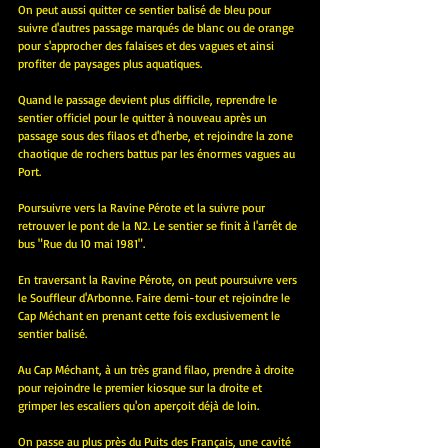
On peut aussi quitter ce sentier balisé de bleu pour 
suivre d'autres passage marqués de blanc ou de orange 
pour s'approcher des falaises et des vagues et ainsi 
profiter de paysages plus aquatiques.
Quand le passage devient plus difficile, reprendre le 
sentier officiel pour le quitter à nouveau après un 
passage sous des filaos et d'herbe, et rejoindre la zone 
chaotique de rochers battus par les énormes vagues au 
Port. 
Poursuivre vers la Ravine Pérote et la suivre pour 
retrouver le pont de la N2. Le sentier se finit à l'arrêt de 
bus "Rue du 10 mai 1981". 
En traversant la Ravine Pérote, on peut poursuivre vers 
le 
Souffleur d'Arbonne
. Faire demi-tour et rejoindre le 
Cap Méchant en prenant cette fois exclusivement le 
sentier balisé. 
Au Cap Méchant, à un très grand filao, prendre à droite 
pour rejoindre le premier kiosque sur la droite et 
grimper les escaliers qu'on aperçoit déjà de loin. 
On passe au plus près du Puits des Français, une cavité 