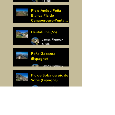
11 juil.
Pic d'Anéou-Peña
Blanca-Pic de
Canaourouye-Punta
Bagüer (64)
James Pignoux
Hautafulhe (65)
5 juil.
James Pignoux
4 juil.
Peña Gabarda
(Espagne)
James Pignoux
27 juin
Pic de Soba ou pic de
Sobe (Espagne)
James Pignoux
25 juin
Muga Nord-Marcadau
Central-Pic Marcadau
ou de la Muga
(Espagne)
James Pignoux