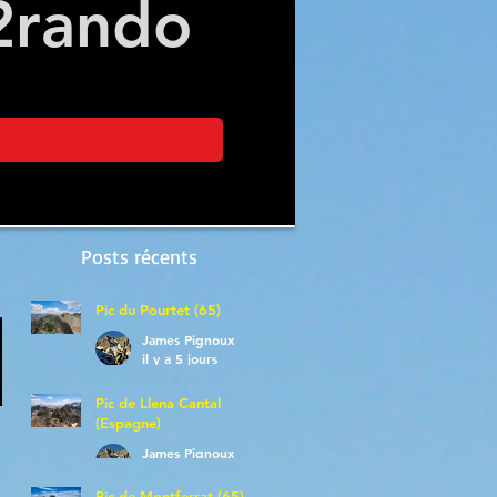
2
rando
Posts récents
Pic du Pourtet (65)
James Pignoux
il y a 5 jours
Pic de Llena Cantal
(Espagne)
James Pignoux
30 juil.
Pic de Montferrat (65)