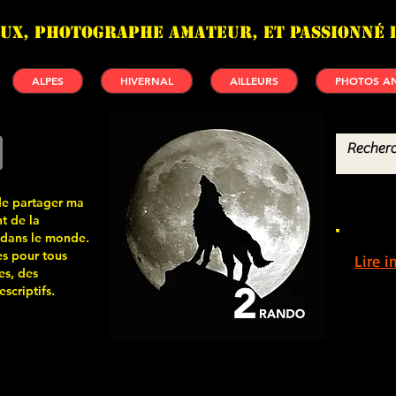
UX, photographe amateur, et passionné 
ALPES
HIVERNAL
AILLEURS
PHOTOS AN
de partager ma
t de la
 dans le monde.
s pour tous
Lire 
es, des
scriptifs.