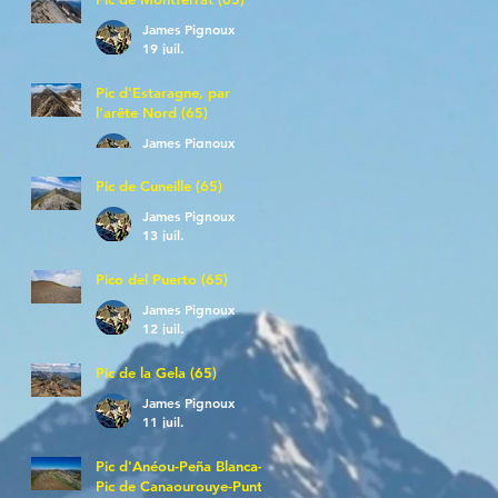
James Pignoux
19 juil.
Pic d'Estaragne, par
l'arête Nord (65)
James Pignoux
14 juil.
Pic de Cuneille (65)
James Pignoux
13 juil.
Pico del Puerto (65)
James Pignoux
12 juil.
Pic de la Gela (65)
James Pignoux
11 juil.
Pic d'Anéou-Peña Blanca-
Pic de Canaourouye-Punta