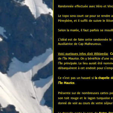
Randonnée effectuée avec Véro et Vinc
Le topo sera court car pour se rendre
Péreybère, et il suffit de suivre le litt
Selon la marée, il faut parfois se mouil
L'idéal est de faire cette randonnée l
Auxiliatrice de Cap Malheureux.
Voici quelques infos dixit Wikipedia:
C
de l'
île Maurice
. On y bénéficie d'une v
l'île principale. Le lieu aurait été nomm
débarquèrent à cet endroit pour s'empar
Ce n'est pas un hasard si 
la chapelle 
l'île Maurice
. 
Présente sur de nombreuses cartes post
son toit rouge et le lagon turquoise en
donné de voir au cours de votre séjour à
La chapelle porte le nom de 
Notre-Dam