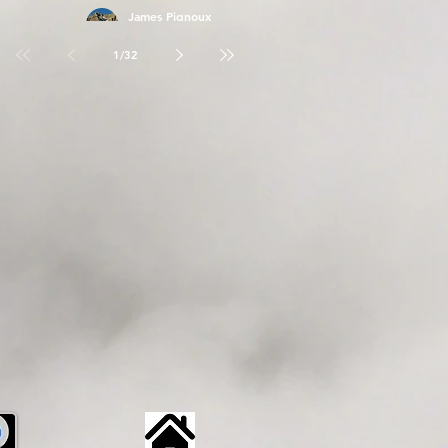
James Pignoux
26 avr.
1
/
32