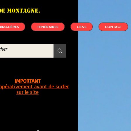
de montagne.
IMALIÈRES
ITINÉRAIRES
LIENS
CONTACT
IMPORTANT
impérativement avant de surfer
sur le site