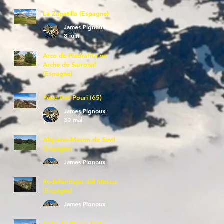
La Zapatilla (Espagne)
James Pignoux
8 juin
Arco de Piedrafita ou
Arche de Sarronal
(Espagne)
James Pignoux
7 juin
Pène Det Pouri (65)
James Pignoux
30 mai
Alquezar-Meson de Sevil
(Espagne)
James Pignoux
25 mai
Rodellar-Fajas del Mascun
(Espagne)
James Pignoux
24 mai
Salto de Bierge-Peña