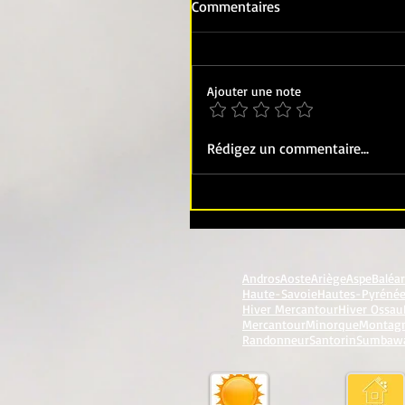
Commentaires
Ajouter une note
Rédigez un commentaire...
Andros
Aoste
Ariège
Aspe
Baléa
Haute-Savoie
Hautes-Pyréné
Hiver Mercantour
Hiver Ossau
Mercantour
Minorque
Montag
Randonneur
Santorin
Sumbaw