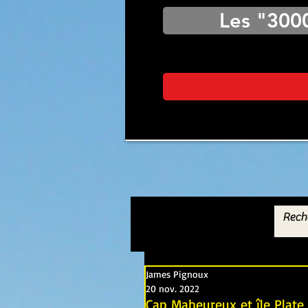
Les "300
James Pignoux
20 nov. 2022
Cap Maheureux et île Plate 