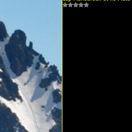
Noté NaN étoiles sur 5.