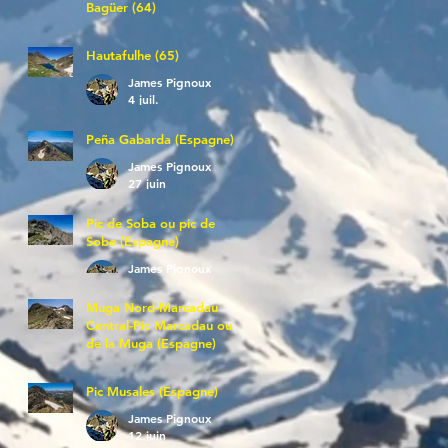
Bagüer (64)
James Pignoux
5 juil.
Hautafulhe (65)
James Pignoux
4 juil.
Peña Gabarda (Espagne)
James Pignoux
27 juin
Pic de Soba ou pic de
Sobe (Espagne)
James Pignoux
25 juin
Muga Nord-Marcadau
Central-Pic Marcadau ou
de la Muga (Espagne)
James Pignoux
21 juin
Pic Musales (Espagne)
James Pignoux
12 juin