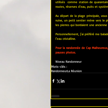
utilisés  comme station de quarantain
routes, réserves d’eau, puits et syst
Au départ de la plage principale, vous 
ruine, un petit sentier mène vers le p
les pierres qui bordaient une ancienne 
Personnellement, j'ai préféré me balad
l'eau cristalline.
Pour la randonnée de Cap Malheureux,
pauses photos.
Niveau Randonneur
Mots-clés :
Randonneur
La Réunion