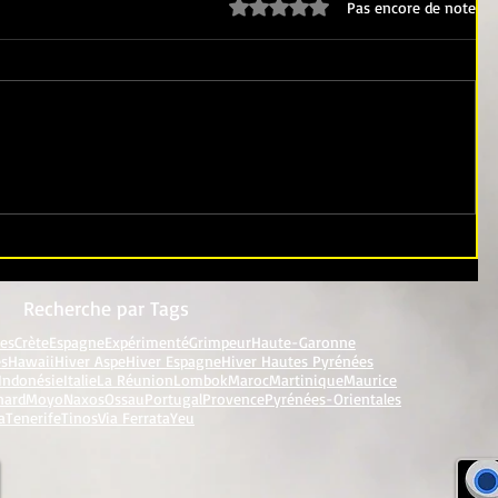
Noté 0 étoile sur 5.
Pas encore de note
Recherche par Tags
res
Crète
Espagne
Expérimenté
Grimpeur
Haute-Garonne
es
Hawaii
Hiver Aspe
Hiver Espagne
Hiver Hautes Pyrénées
Indonésie
Italie
La Réunion
Lombok
Maroc
Martinique
Maurice
nard
Moyo
Naxos
Ossau
Portugal
Provence
Pyrénées-Orientales
a
Tenerife
Tinos
Via Ferrata
Yeu