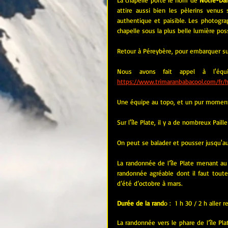
attire aussi bien les pèlerins venus s
authentique et paisible. Les photogra
chapelle sous la plus belle lumière poss
Retour à Péreybère, pour embarquer sur 
Nous avons fait appel à l'équ
https://www.trimaranbabacool.com/fr
Une équipe au topo, et un pur momen
Sur l'île Plate, il y a de nombreux Pai
On peut se balader et pousser jusqu'au 
La randonnée de l’
île Plate
 menant au P
randonnée agréable dont il faut toutef
d’été d’octobre à mars.
Durée de la rand
o :  1 h 30 / 2 h aller r
La randonnée vers le phare de l’île Pla