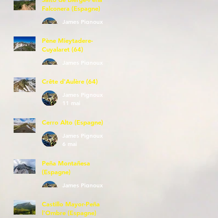
Falconera (Espagne)
James Pignoux
23 mai
Pène Mieytadere-
Cuyalaret (64)
James Pignoux
21 mai
Crête d'Aulère (64)
James Pignoux
11 mai
Cerro Alto (Espagne)
James Pignoux
6 mai
Peña Montañesa
(Espagne)
James Pignoux
27 avr.
Castillo Mayor-Peña
l'Ombre (Espagne)