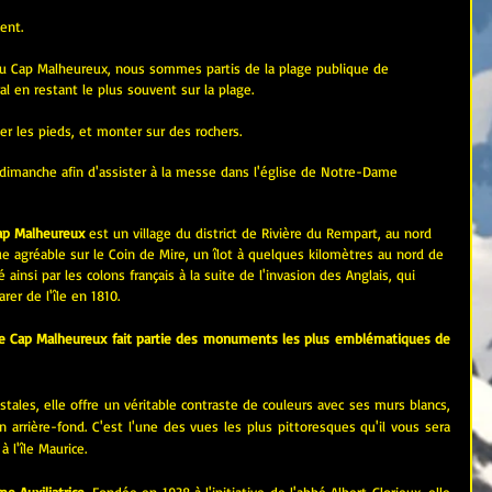
ent.
 au Cap Malheureux, nous sommes partis de la plage publique de 
oral en restant le plus souvent sur la plage.
ler les pieds, et monter sur des rochers.
e dimanche afin d'assister à la messe dans l'église de Notre-Dame 
ap Malheureux
 est un 
village
 du 
district
 de 
Rivière du Rempart
, au nord 
ue agréable sur le 
Coin de Mire
, un îlot à quelques kilomètres au nord de 
é ainsi par les colons français à la suite de l'invasion des Anglais, qui 
er de l'île en 1810.
de Cap Malheureux fait partie des monuments les plus emblématiques de 
ales, elle offre un véritable contraste de couleurs avec ses murs blancs, 
 arrière-fond. C'est l'une des vues les plus pittoresques qu'il vous sera 
 l'île Maurice.
e Auxiliatrice
. Fondée en 1938 à l'initiative de l'abbé Albert Glorieux, elle 