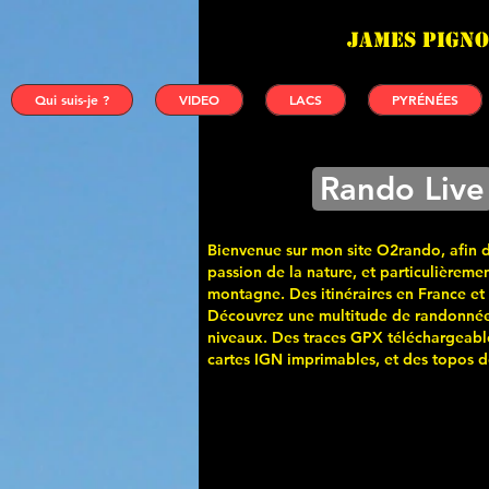
James PIGNO
Qui suis-je ?
VIDEO
LACS
PYRÉNÉES
Rando Live
Bienvenue sur mon site O2rando, afin 
passion de la nature, et particulièremen
montagne. Des itinéraires en France et
Découvrez une multitude de randonnée
niveaux. Des traces GPX téléchargeabl
cartes
IGN imprimables, et des topos de