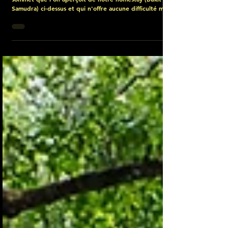
Olat Meronge, Sumbawa (Indonésie)
Randonnée avec Claudio. L'Olat Meronge est un petit
sommet que l'on aperçoit de notre homestay (Bukit
Samudra) ci-dessus et qui n'offre aucune difficulté mais
la pente est très raide dans la végétation dense, et en
plein soleil. Se munir d'un bâton car il peut y avoir des
serpents. Le panorama est Top. Voici quelques infos, sur
Sumbawa, dixit Wikipedia. Sumbawa est une île
d'Indonésie dans la province des Petites îles de la
Sonde occidentales, située à 13,8 km à l'est de Lomb