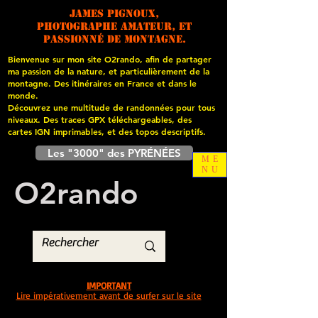
James PIGNOUX,
photographe amateur, et
passionné de montagne.
Bienvenue sur mon site O2rando, afin de partager
ma passion de la nature, et particulièrement de la
montagne. Des itinéraires en France et dans le
monde.
Découvrez une multitude de randonnées pour tous
niveaux. Des traces GPX téléchargeables, des
cartes
IGN imprimables, et des topos descriptifs.
Les "3000" des PYRÉNÉES
ME
NU
O
2
rando
IMPORTANT
Lire impérativement avant de surfer sur le site