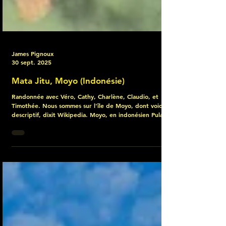
James Pignoux
30 sept. 2025
Mata Jitu, Moyo (Indonésie)
Randonnée avec Véro, Cathy, Charlène, Claudio, et
Timothée. Nous sommes sur l'île de Moyo, dont voici un
descriptif, dixit Wikipedia. Moyo, en indonésien Pulau
Moyo, est une île indonésienne située juste au nord de
Sumbawa, dans le kabupaten du même nom, province
de Nusa Tenggara occidental. Elle a une superficie de
320,44 km2 et ferme à moitié la baie de Saleh. Sa
population est d’environ 1 000 habitants répartis dans
6 villages, dont le plus important est Labuan Aji. Les ha