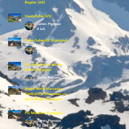
Bagüer (64)
James Pignoux
5 juil.
Hautafulhe (65)
James Pignoux
4 juil.
Peña Gabarda (Espagne)
James Pignoux
27 juin
Pic de Soba ou pic de
Sobe (Espagne)
James Pignoux
25 juin
Muga Nord-Marcadau
Central-Pic Marcadau ou
de la Muga (Espagne)
James Pignoux
21 juin
Pic Musales (Espagne)
James Pignoux
12 juin