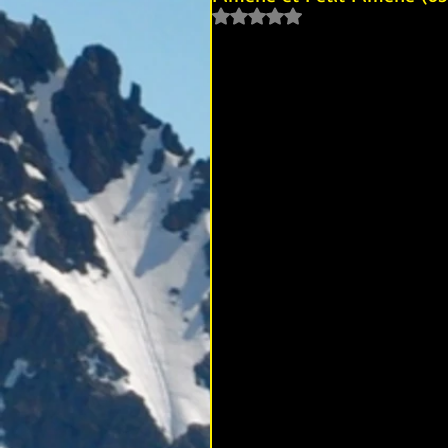
Noté NaN étoiles sur 5.