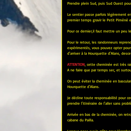
Prendre plein Sud, puis Sud Ouest pour 
Le sentier passe parfois légèrement en
premier temps gravir le Petit Piméné e
Pour ce dernier,il faut mettre un peu l
Pour le retour, les randonneurs repren
expérimentés, vous pouvez opter pour m
d'arriver à la Hourquette d'Alans, desc
ATTENTION
, cette cheminée est très ra
A ne faire que par temps sec, et surto
On peut éviter la cheminée en basculan
Hourquette d'Alans.
Je décline toute responsabilité pour ce
prendre l'itinéraire de l'aller sans prob
Arrivée en bas de la cheminée, on retr
cabane du Pailla.