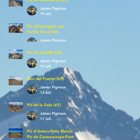
James Pignoux
19 juil.
Pic d'Estaragne, par
l'arête Nord (65)
James Pignoux
14 juil.
Pic de Cuneille (65)
James Pignoux
13 juil.
Pico del Puerto (65)
James Pignoux
12 juil.
Pic de la Gela (65)
James Pignoux
11 juil.
Pic d'Anéou-Peña Blanca-
Pic de Canaourouye-Punta