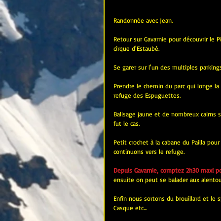
Randonnée avec Jean.
Retour sur Gavarnie pour découvrir le P
cirque d'Estaubé.
Se garer sur l'un des multiples parking
Prendre le chemin du parc qui longe la r
refuge des Espuguettes.
Balisage jaune et de nombreux cairns s
fut le cas.
Petit crochet à la cabane du Pailla pour
continuons vers le refuge.
Depuis Gavarnie, comptez 2h30 maxi po
ensuite on peut se balader aux alento
Enfin nous sortons du brouillard et le 
Casque etc...