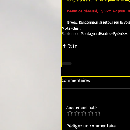
Longue pose sur la crête pour lézarder,
1560m de dénivelé, 15,6 km AR pour 10
Niveau Randonneur si retour par la voi
Mots-clés :
Randonneur
Montagnard
Hautes-Pyrénées
Commentaires
Ajouter une note
Rédigez un commentaire...