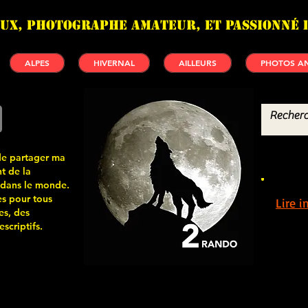
UX, photographe amateur, et passionné 
ALPES
HIVERNAL
AILLEURS
PHOTOS AN
de partager ma
t de la
 dans le monde.
s pour tous
Lire 
es, des
scriptifs.