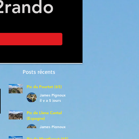
2
rando
Posts récents
Pic du Pourtet (65)
James Pignoux
il y a 5 jours
Pic de Llena Cantal
(Espagne)
James Pignoux
30 juil.
Pic de Montferrat (65)