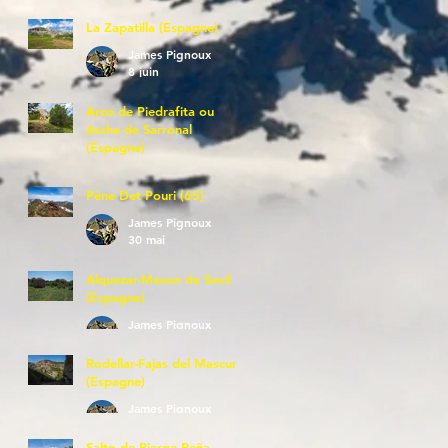
La Zapatilla (Espagne)
James Pignoux
8 juin
Arco de Piedrafita ou
Arche de Sarronal
(Espagne)
James Pignoux
7 juin
Pène Det Pouri (65)
James Pignoux
30 mai
Alquezar-Meson de Sevil
(Espagne)
James Pignoux
25 mai
Rodellar-Fajas del Mascun
(Espagne)
James Pignoux
24 mai
Salto de Bierge-Peña