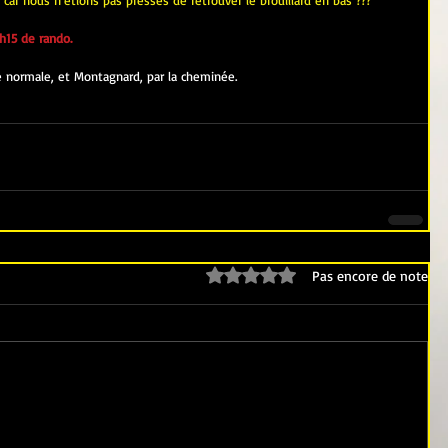
 car nous n'étions pas pressés de retrouver le brouillard en bas ???
h15 de rando.
e normale, et Montagnard, par la cheminée.
Noté 0 étoile sur 5.
Pas encore de note