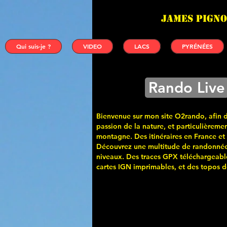
James PIGNO
Qui suis-je ?
VIDEO
LACS
PYRÉNÉES
Rando Live
Bienvenue sur mon site O2rando, afin 
passion de la nature, et particulièremen
montagne. Des itinéraires en France et
Découvrez une multitude de randonnée
niveaux. Des traces GPX téléchargeabl
cartes
IGN imprimables, et des topos de