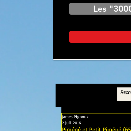
Les "300
James Pignoux
2 juil. 2016
Piméné et Petit Piméné (65