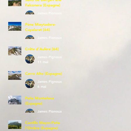
Falconera (Espagne)
James Pignoux
23 mai
Pène Mieytadere-
Cuyalaret (64)
James Pignoux
21 mai
Crête d'Aulère (64)
James Pignoux
11 mai
Cerro Alto (Espagne)
James Pignoux
6 mai
Peña Montañesa
(Espagne)
James Pignoux
27 avr.
Castillo Mayor-Peña
l'Ombre (Espagne)