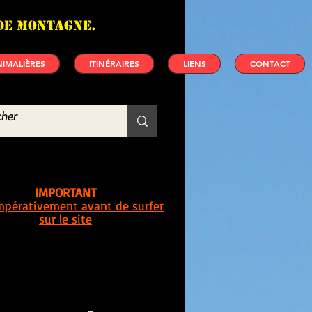
de montagne.
IMALIÈRES
ITINÉRAIRES
LIENS
CONTACT
IMPORTANT
impérativement avant de surfer
sur le site