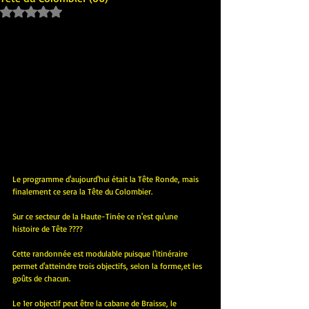
Noté NaN étoiles sur 5.
Le programme d'aujourd'hui était la Tête Ronde, mais 
finalement ce sera la Tête du Colombier.
Sur ce secteur de la Haute-Tinée ce n'est qu'une 
histoire de Tête ????
Cette randonnée est modulable puisque l'itinéraire 
permet d'atteindre trois objectifs, selon la forme,et les 
goûts de chacun.
Le 1er objectif peut être la cabane de Braisse, le 