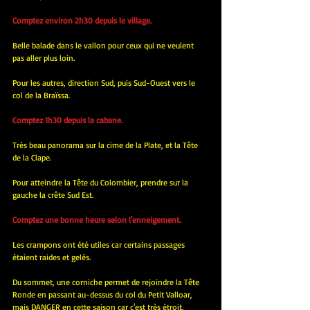
Comptez environ 2h30 depuis le village.
Belle balade dans le vallon pour ceux qui ne veulent 
pas aller plus loin.
Pour les autres, direction Sud, puis Sud-Ouest vers le 
col de la Braïssa.
Comptez 1h30 depuis la cabane.
Très beau panorama sur la cime de la Plate, et la Tête 
de la Clape.
Pour atteindre la Tête du Colombier, prendre sur la 
gauche la crête Sud Est.
Comptez une bonne heure selon l'enneigement.
Les crampons ont été utiles car certains passages 
étaient raides et gelés.
Du sommet, une corniche permet de rejoindre la Tête 
Ronde en passant au-dessus du col du Petit Valloar, 
mais DANGER en cette saison car c'est très étroit.