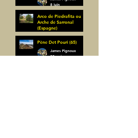
8 juin
Arco de Piedrafita ou
Arche de Sarronal
(Espagne)
James Pignoux
Pène Det Pouri (65)
7 juin
James Pignoux
30 mai
Alquezar-Meson de
Sevil (Espagne)
James Pignoux
25 mai
Rodellar-Fajas del
Mascun (Espagne)
James Pignoux
24 mai
Salto de Bierge-Peña
Falconera (Espagne)
James Pignoux