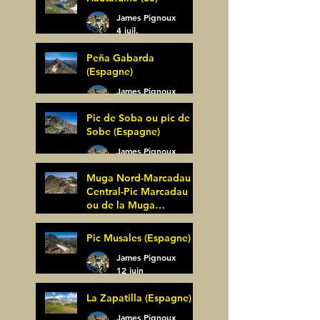
James Pignoux
4 juil.
Peña Gabarda
(Espagne)
James Pignoux
27 juin
Pic de Soba ou pic de
Sobe (Espagne)
James Pignoux
25 juin
Muga Nord-Marcadau
Central-Pic Marcadau
ou de la Muga
(Espagne)
James Pignoux
Pic Musales (Espagne)
21 juin
James Pignoux
12 juin
La Zapatilla (Espagne)
James Pignoux