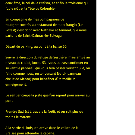
deuxième, le col de la Braïssa, et enfin le troisième qui 
fut le nôtre, la Tête du Colombier.
En compagnie de mes compagnons de 
route,rencontrés au restaurant de mon frangin (Le 
Forest) c'est donc avec Nathalie et Armand, que nous 
partons de Saint-Dalmas-le-Selvage.
Départ du parking, au pont à la balise 50.
Suivre la direction du refuge de Sestrière, mais arrivé au 
niveau du chalet, borne 53,  vous pouvez continuer en 
suivant le panneau qui vous fera passer versant Sud, ou 
faire comme nous, rester versant Nord ( panneau 
circuit de Gianto) pour bénéficer d'un meilleur 
enneigement.
Le sentier coupe la piste que l'on rejoint pour arriver au 
pont.
Prendre Sud Est à travers la forêt, et on suit plus ou 
moins le torrent.
A la sortie du bois, on arrive dans le vallon de la 
Braisse pour atteindre la cabane.