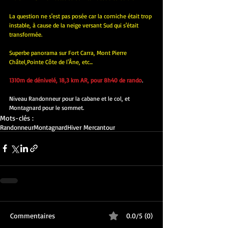
La question ne s'est pas posée car la corniche était trop 
instable, à cause de la neige versant Sud qui s'était 
transformée.
Superbe panorama sur Fort Carra, Mont Pierre 
Châtel,Pointe Côte de l'Âne, etc...
1310m de dénivelé, 18,3 km AR, pour 8h40 de rando
.
Niveau Randonneur pour la cabane et le col, et 
Montagnard pour le sommet.
Mots-clés :
Randonneur
Montagnard
Hiver Mercantour
Commentaires
0.0/5 (0)