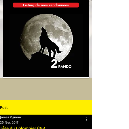
Listing de mes randonnées
Post
James Pignoux
26 févr. 2017
Tête du Colombier (06)