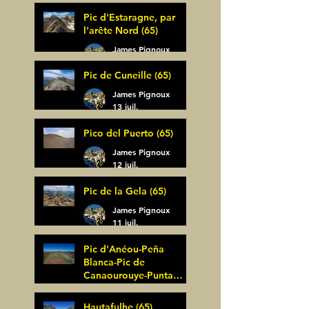
Pic d'Estaragne, par
l'arête Nord (65)
James Pignoux
14 juil.
Pic de Cuneille (65)
James Pignoux
13 juil.
Pico del Puerto (65)
James Pignoux
12 juil.
Pic de la Gela (65)
James Pignoux
11 juil.
Pic d'Anéou-Peña
Blanca-Pic de
Canaourouye-Punta
Bagüer (64)
James Pignoux
Hautafulhe (65)
5 juil.