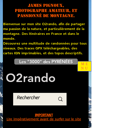
James PIGNOUX,
photographe amateur, et
passionné de montagne.
Bienvenue sur mon site O2rando, afin de partager
ma passion de la nature, et particulièrement de la
montagne. Des itinéraires en France et dans le
monde.
Découvrez une multitude de randonnées pour tous
niveaux. Des traces GPX téléchargeables, des
cartes
IGN imprimables, et des topos descriptifs.
Les "3000" des PYRÉNÉES
ME
NU
O
2
rando
IMPORTANT
Lire impérativement avant de surfer sur le site