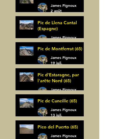
James Pignoux
2 août
Pic de Llena Cantal
(Espagne)
James Pignoux
30 juil.
Pic de Montferrat (65)
James Pignoux
19 juil.
Pic d'Estaragne, par
l'arête Nord (65)
James Pignoux
14 juil.
Pic de Cuneille (65)
James Pignoux
13 juil.
Pico del Puerto (65)
James Pignoux