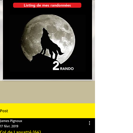
Listing de mes randonnées
Post
James Pignoux
17 févr. 2019
Col de Lansatté (64)