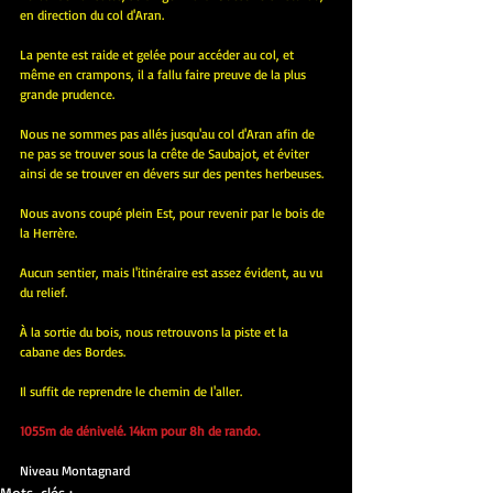
en direction du col d'Aran.
La pente est raide et gelée pour accéder au col, et 
même en crampons, il a fallu faire preuve de la plus 
grande prudence.
Nous ne sommes pas allés jusqu'au col d'Aran afin de 
ne pas se trouver sous la crête de Saubajot, et éviter 
ainsi de se trouver en dévers sur des pentes herbeuses.
Nous avons coupé plein Est, pour revenir par le bois de 
la Herrère.
Aucun sentier, mais l'itinéraire est assez évident, au vu 
du relief.
À la sortie du bois, nous retrouvons la piste et la 
cabane des Bordes.
Il suffit de reprendre le chemin de l'aller.
1055m de dénivelé. 14km pour 8h de rando.
Niveau Montagnard
Mots-clés :