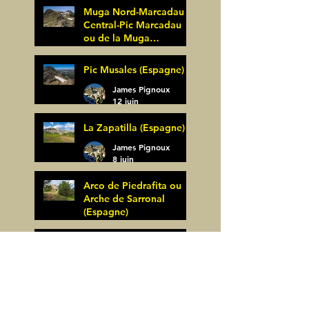
Muga Nord-Marcadau
Central-Pic Marcadau
ou de la Muga
(Espagne)
James Pignoux
Pic Musales (Espagne)
21 juin
James Pignoux
12 juin
La Zapatilla (Espagne)
James Pignoux
8 juin
Arco de Piedrafita ou
Arche de Sarronal
(Espagne)
James Pignoux
Pène Det Pouri (65)
7 juin
James Pignoux
30 mai
Alquezar-Meson de