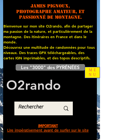
James PIGNOUX,
photographe amateur, et
passionné de montagne.
Bienvenue sur mon site O2rando, afin de partager
ma passion de la nature, et particulièrement de la
montagne. Des itinéraires en France et dans le
monde.
Découvrez une multitude de randonnées pour tous
niveaux. Des traces GPX téléchargeables, des
cartes
IGN imprimables, et des topos descriptifs.
Les "3000" des PYRÉNÉES
ME
NU
O
2
rando
IMPORTANT
Lire impérativement avant de surfer sur le site