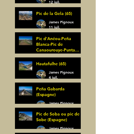
12 juil.
Pic de la Gela (65)
James Pignoux
11 juil.
Pic d'Anéou-Peña
Blanca-Pic de
Canaourouye-Punta
Bagüer (64)
James Pignoux
Hautafulhe (65)
5 juil.
James Pignoux
4 juil.
Peña Gabarda
(Espagne)
James Pignoux
27 juin
Pic de Soba ou pic de
Sobe (Espagne)
James Pignoux
25 juin