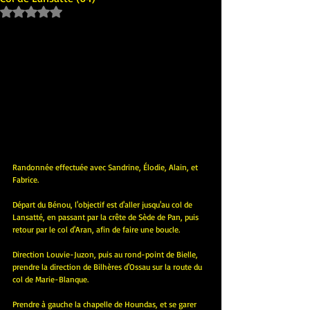
Noté NaN étoiles sur 5.
Randonnée effectuée avec Sandrine, Élodie, Alain, et 
Fabrice.
Départ du Bénou, l'objectif est d'aller jusqu'au col de 
Lansatté, en passant par la crête de Sède de Pan, puis 
retour par le col d'Aran, afin de faire une boucle.
Direction Louvie-Juzon, puis au rond-point de Bielle, 
prendre la direction de Bilhères d'Ossau sur la route du 
col de Marie-Blanque.
Prendre à gauche la chapelle de Houndas, et se garer 