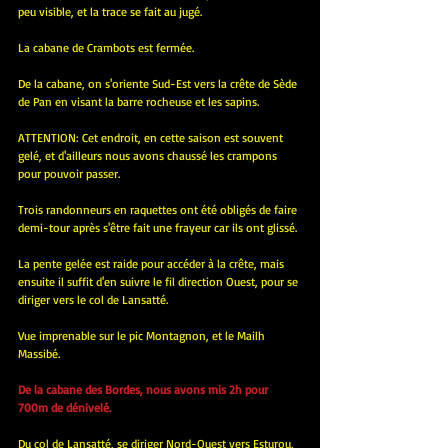
peu visible, et la trace se fait au jugé.
La cabane de Crambots est fermée.
De la cabane, on s'oriente Sud-Est vers la crête de Sède 
de Pan en visant la barre rocheuse et les sapins.
ATTENTION: Cet endroit, en cette saison est souvent 
gelé, et d'ailleurs nous avons chaussé les crampons 
pour pouvoir passer.
Trois randonneurs en raquettes ont été obligés de faire 
demi-tour après s'être fait une frayeur car ils ont glissé.
La pente gelée est raide pour accéder à la crête, mais 
ensuite il suffit d'en suivre le fil direction Ouest, pour se 
diriger vers le col de Lansatté.
Vue imprenable sur le pic Montagnon, et le Mailh 
Massibé.
De la cabane des Bordes, nous avons mis 2h pour 
700m de dénivelé.
Du col de Lansatté, se diriger Nord-Ouest vers Esturou, 