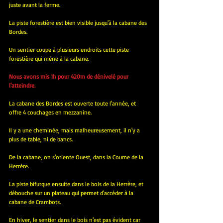
juste avant la ferme.
La piste forestière est bien visible jusqu'à la cabane des 
Bordes.
Un sentier coupe à plusieurs endroits cette piste 
forestière qui mène à la cabane.
Nous avons mis 1h pour 420m de dénivelé pour 
l'atteindre.
La cabane des Bordes est ouverte toute l'année, et 
offre 4 couchages en mezzanine.
Il y a une cheminée, mais malheureusement, il n'y a 
plus de table, ni de bancs.
De la cabane, on s'oriente Ouest, dans la Coume de la 
Herrère.
La piste bifurque ensuite dans le bois de la Herrère, et 
débouche sur un plateau qui permet d'accéder à la 
cabane de Crambots.
En hiver, le sentier dans le bois n'est pas évident car 