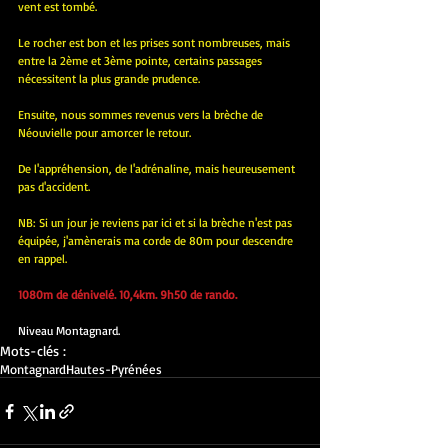
vent est tombé.
Le rocher est bon et les prises sont nombreuses, mais 
entre la 2ème et 3ème pointe, certains passages 
nécessitent la plus grande prudence.
Ensuite, nous sommes revenus vers la brèche de 
Néouvielle pour amorcer le retour.
De l'appréhension, de l'adrénaline, mais heureusement 
pas d'accident.
NB: Si un jour je reviens par ici et si la brèche n'est pas 
équipée, j'amènerais ma corde de 80m pour descendre 
en rappel.
1080m de dénivelé. 10,4km. 9h50 de rando.
Niveau Montagnard.
Mots-clés :
Montagnard
Hautes-Pyrénées