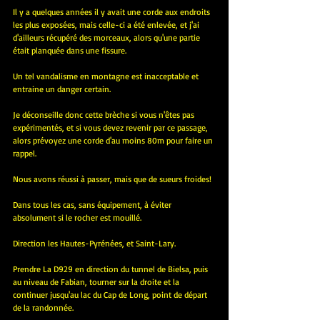
Il y a quelques années il y avait une corde aux endroits 
les plus exposées, mais celle-ci a été enlevée, et j'ai 
d'ailleurs récupéré des morceaux, alors qu'une partie 
était planquée dans une fissure.
Un tel vandalisme en montagne est inacceptable et 
entraine un danger certain.
Je déconseille donc cette brèche si vous n'êtes pas 
expérimentés, et si vous devez revenir par ce passage, 
alors prévoyez une corde d'au moins 80m pour faire un 
rappel.
Nous avons réussi à passer, mais que de sueurs froides!
Dans tous les cas, sans équipement, à éviter 
absolument si le rocher est mouillé.
Direction les Hautes-Pyrénées, et Saint-Lary.
Prendre La D929 en direction du tunnel de Bielsa, puis 
au niveau de Fabian, tourner sur la droite et la 
continuer jusqu'au lac du Cap de Long, point de départ 
de la randonnée.