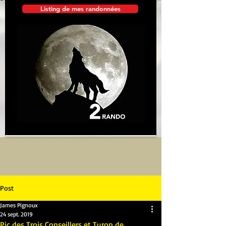
Listing de mes randonnées
Post
James Pignoux
24 sept. 2019
Pic des Trois Conseillers et Turon de