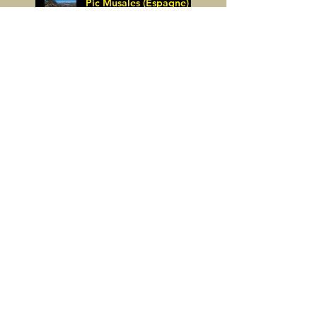
Pic Musales (Espagne)
21 juin
James Pignoux
12 juin
La Zapatilla (Espagne)
James Pignoux
8 juin
Arco de Piedrafita ou
Arche de Sarronal
(Espagne)
James Pignoux
Pène Det Pouri (65)
7 juin
James Pignoux
30 mai
Alquezar-Meson de
Sevil (Espagne)
James Pignoux
25 mai
Rodellar-Fajas del
Mascun (Espagne)