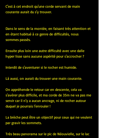
C'est à cet endroit qu'une corde servant de main 
courante aurait du s'y trouver.
Dans le sens de la montée, en faisant très attention et 
en étant habitué à ce genre de difficultés, nous 
sommes passés.
Ensuite plus loin une autre difficulté avec une dalle 
hyper lisse sans aucune aspérité pour s'accrocher ?
Interdit de s'aventurer si le rocher est humide.
Là aussi, on aurait du trouver une main courante.
On appréhende le retour car en descente, cela va 
s'avérer plus difficile, et ma corde de 35m ne va pas me 
servir car il n'y a aucun ancrage, ni de rocher autour 
duquel je pourrais l'enrouler !
La brèche peut être un objectif pour ceux qui ne veulent 
par gravir les sommets.
Très beau panorama sur le pic de Néouvielle, sur le lac 