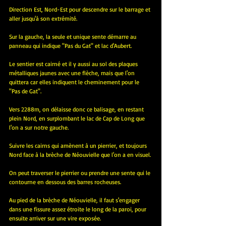
Direction Est, Nord-Est pour descendre sur le barrage et 
aller jusqu'à son extrémité.
Sur la gauche, la seule et unique sente démarre au 
panneau qui indique "Pas du Gat" et lac d'Aubert.
Le sentier est cairné et il y aussi au sol des plaques 
métalliques jaunes avec une flèche, mais que l'on 
quittera car elles indiquent le cheminement pour le 
"Pas de Gat".
Vers 2288m, on délaisse donc ce balisage, en restant 
plein Nord, en surplombant le lac de Cap de Long que 
l'on a sur notre gauche.
Suivre les cairns qui amènent à un pierrier, et toujours 
Nord face à la brèche de Néouvielle que l'on a en visuel.
On peut traverser le pierrier ou prendre une sente qui le 
contourne en dessous des barres rocheuses.
Au pied de la brèche de Néouvielle, il faut s'engager 
dans une fissure assez étroite le long de la paroi, pour 
ensuite arriver sur une vire exposée.