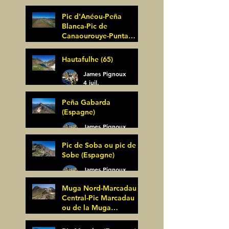
Pic d'Anéou-Peña
Blanca-Pic de
Canaourouye-Punta
Bagüer (64)
James Pignoux
Hautafulhe (65)
5 juil.
James Pignoux
4 juil.
Peña Gabarda
(Espagne)
James Pignoux
27 juin
Pic de Soba ou pic de
Sobe (Espagne)
James Pignoux
25 juin
Muga Nord-Marcadau
Central-Pic Marcadau
ou de la Muga
(Espagne)
James Pignoux