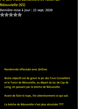
Néouvielle (65)
Dernière mise à jour :
22 sept. 2020
Noté NaN étoiles sur 5.
Randonnée effectuée avec Jérôme.
Notre objectif est de gravir le pic des Trois Conseillers 
et le Turon de Néouvielle, au départ du lac de Cap de 
Long, en passant par la brèche de Néouvielle.
Avant de faire le topo, lire attentivement ce qui suit.
La brèche de Néouvielle n'est plus sécurisée ????