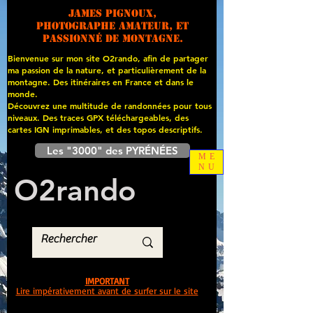
James PIGNOUX,
photographe amateur, et
passionné de montagne.
Bienvenue sur mon site O2rando, afin de partager
ma passion de la nature, et particulièrement de la
montagne. Des itinéraires en France et dans le
monde.
Découvrez une multitude de randonnées pour tous
niveaux. Des traces GPX téléchargeables, des
cartes
IGN imprimables, et des topos descriptifs.
Les "3000" des PYRÉNÉES
ME
NU
O
2
rando
IMPORTANT
Lire impérativement avant de surfer sur le site