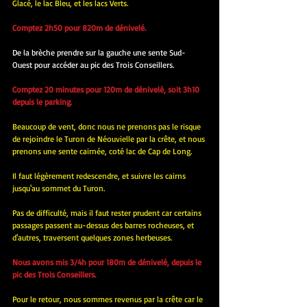
Glacé, le lac Bleu, et les lacs Verts.
Comptez 2h50 pour 820m de dénivelé.
De la brèche prendre sur la gauche une sente Sud-
Ouest pour accéder au pic des Trois Conseillers.
Comptez 20 minutes pour 120m de dénivelé, soit 3h10 
depuis le parking.
Beaucoup de vent, donc nous ne prenons pas le risque 
de rejoindre le Turon de Néouvielle par la crête, et nous 
prenons une sente cairnée, coté lac de Cap de Long.
Il faut légèrement redescendre, et suivre les cairns 
jusqu'au sommet du Turon.
Pas de difficulté, mais il faut rester prudent car certains 
passages passent au-dessus des barres rocheuses, et 
d'autres, traversent quelques zones herbeuses.
Nous avons mis 3/4h pour 180m de dénivelé, depuis le 
pic des Trois Conseillers.
Pour le retour, nous sommes revenus par la crête car le 