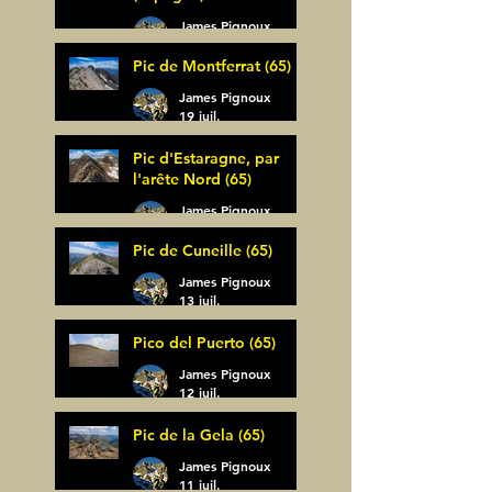
James Pignoux
30 juil.
Pic de Montferrat (65)
James Pignoux
19 juil.
Pic d'Estaragne, par
l'arête Nord (65)
James Pignoux
14 juil.
Pic de Cuneille (65)
James Pignoux
13 juil.
Pico del Puerto (65)
James Pignoux
12 juil.
Pic de la Gela (65)
James Pignoux
11 juil.