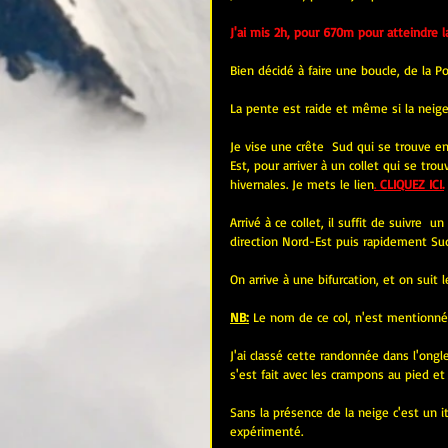
J'ai mis 2h, pour 670m pour atteindre 
Bien décidé à faire une boucle, de la Po
La pente est raide et même si la neige
Je vise une crête  Sud qui se trouve e
Est, pour arriver à un collet qui se trou
hivernales. Je mets le lien
. 
CLIQUEZ ICI.
Arrivé à ce collet, il suffit de suivre  
direction Nord-Est puis rapidement Su
On arrive à une bifurcation, et on suit 
NB:
 Le nom de ce col, n'est mentionné
J'ai classé cette randonnée dans l'ongle
s'est fait avec les crampons au pied et c
Sans la présence de la neige c'est un i
expérimenté.