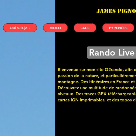
James PIGNO
Qui suis-je ?
VIDEO
LACS
PYRÉNÉES
Rando Live
Bienvenue sur mon site O2rando, afin 
passion de la nature, et particulièremen
montagne. Des itinéraires en France et
Découvrez une multitude de randonnée
niveaux. Des traces GPX téléchargeabl
cartes
IGN imprimables, et des topos de