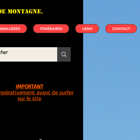
de montagne.
IMALIÈRES
ITINÉRAIRES
LIENS
CONTACT
IMPORTANT
impérativement avant de surfer
sur le site