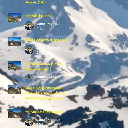
Bagüer (64)
James Pignoux
5 juil.
Hautafulhe (65)
James Pignoux
4 juil.
Peña Gabarda (Espagne)
James Pignoux
27 juin
Pic de Soba ou pic de
Sobe (Espagne)
James Pignoux
25 juin
Muga Nord-Marcadau
Central-Pic Marcadau ou
de la Muga (Espagne)
James Pignoux
21 juin
Pic Musales (Espagne)
James Pignoux
12 juin