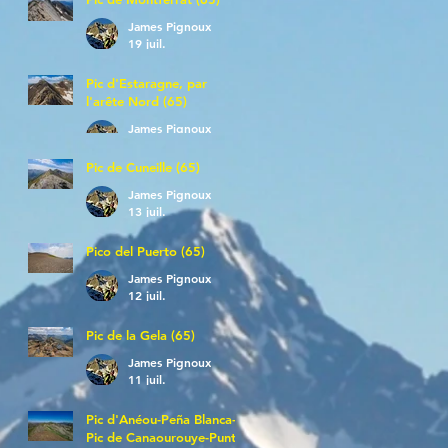
James Pignoux
19 juil.
Pic d'Estaragne, par
l'arête Nord (65)
James Pignoux
14 juil.
Pic de Cuneille (65)
James Pignoux
13 juil.
Pico del Puerto (65)
James Pignoux
12 juil.
Pic de la Gela (65)
James Pignoux
11 juil.
Pic d'Anéou-Peña Blanca-
Pic de Canaourouye-Punta