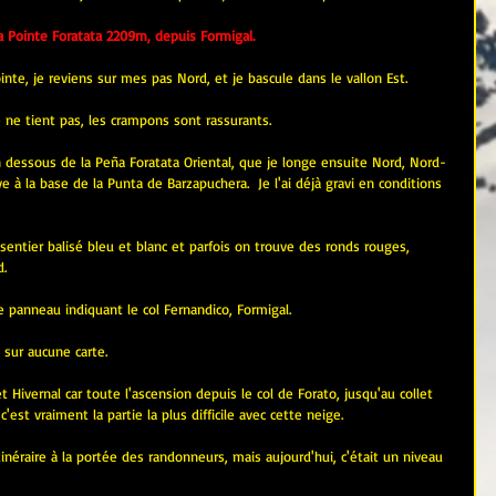
la Pointe Foratata 2209m, depuis Formigal.
inte, je reviens sur mes pas Nord, et je bascule dans le vallon Est.
 ne tient pas, les crampons sont rassurants.
n dessous de la Peña Foratata Oriental, que je longe ensuite Nord, Nord-
ve à la base de la Punta de Barzapuchera.  Je l'ai déjà gravi en conditions 
un sentier balisé bleu et blanc et parfois on trouve des ronds rouges, 
d.
le panneau indiquant le col Fernandico, Formigal.
 sur aucune carte.
t Hivernal car toute l'ascension depuis le col de Forato, jusqu'au collet 
'est vraiment la partie la plus difficile avec cette neige.
tinéraire à la portée des randonneurs, mais aujourd'hui, c'était un niveau 