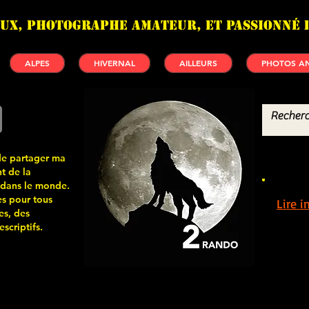
UX, photographe amateur, et passionné 
ALPES
HIVERNAL
AILLEURS
PHOTOS AN
de partager ma
t de la
 dans le monde.
s pour tous
Lire 
es, des
scriptifs.