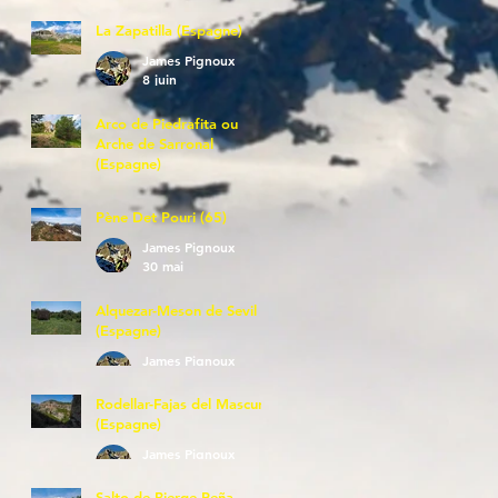
La Zapatilla (Espagne)
James Pignoux
8 juin
Arco de Piedrafita ou
Arche de Sarronal
(Espagne)
James Pignoux
7 juin
Pène Det Pouri (65)
James Pignoux
30 mai
Alquezar-Meson de Sevil
(Espagne)
James Pignoux
25 mai
Rodellar-Fajas del Mascun
(Espagne)
James Pignoux
24 mai
Salto de Bierge-Peña