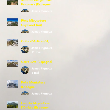
Falconera (Espagne)
James Pignoux
23 mai
Pène Mieytadere-
Cuyalaret (64)
James Pignoux
21 mai
Crête d'Aulère (64)
James Pignoux
11 mai
Cerro Alto (Espagne)
James Pignoux
6 mai
Peña Montañesa
(Espagne)
James Pignoux
27 avr.
Castillo Mayor-Peña
l'Ombre (Espagne)