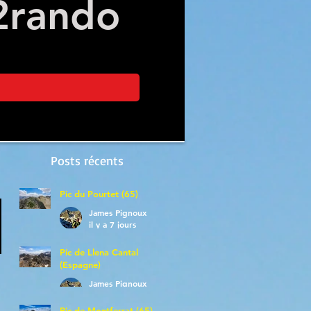
2
rando
Posts récents
Pic du Pourtet (65)
James Pignoux
il y a 7 jours
Pic de Llena Cantal
(Espagne)
James Pignoux
30 juil.
Pic de Montferrat (65)