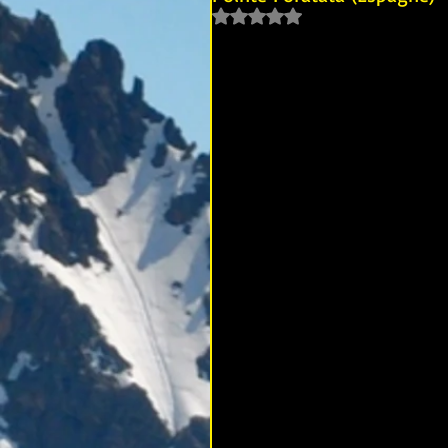
Noté NaN étoiles sur 5.