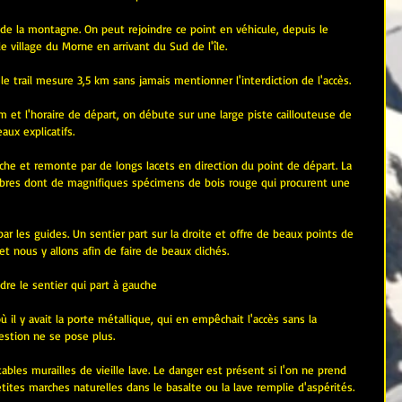
 de la montagne. On peut rejoindre ce point en véhicule, depuis le 
le village du Morne en arrivant du Sud de l'île.
e trail mesure 3,5 km sans jamais mentionner l'interdiction de l'accès. 
m et l'horaire de départ, on débute sur une large piste caillouteuse de 
ux explicatifs. 
che et remonte par de longs lacets en direction du point de départ. La 
arbres dont de magnifiques spécimens de bois rouge qui procurent une 
 par les guides. Un sentier part sur la droite et offre de beaux points de 
et nous y allons afin de faire de beaux clichés.
dre le sentier qui part à gauche
 il y avait la porte métallique, qui en empêchait l'accès sans la 
uestion ne se pose plus.
tables murailles de vieille lave. Le danger est présent si l'on ne prend 
tites marches naturelles dans le basalte ou la lave remplie d'aspérités.