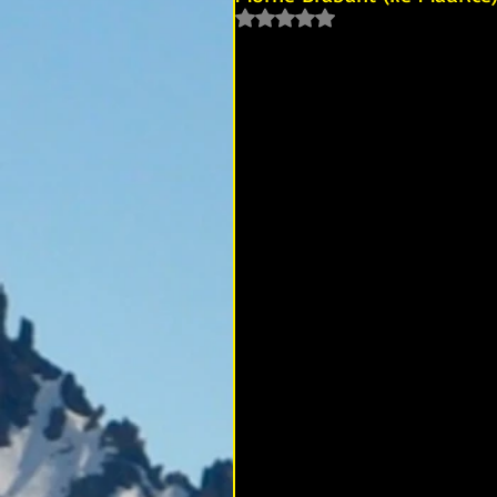
Noté NaN étoiles sur 5.