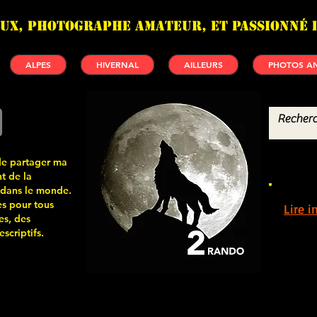
UX, photographe amateur, et passionné 
ALPES
HIVERNAL
AILLEURS
PHOTOS AN
de partager ma
t de la
 dans le monde.
s pour tous
Lire 
es, des
scriptifs.