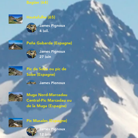
Bagüer (64)
James Pignoux
5 juil.
Hautafulhe (65)
James Pignoux
4 juil.
Peña Gabarda (Espagne)
James Pignoux
27 juin
Pic de Soba ou pic de
Sobe (Espagne)
James Pignoux
25 juin
Muga Nord-Marcadau
Central-Pic Marcadau ou
de la Muga (Espagne)
James Pignoux
21 juin
Pic Musales (Espagne)
James Pignoux
12 juin