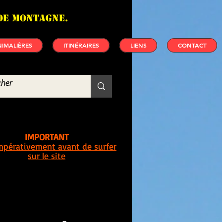
de montagne.
IMALIÈRES
ITINÉRAIRES
LIENS
CONTACT
IMPORTANT
impérativement avant de surfer
sur le site