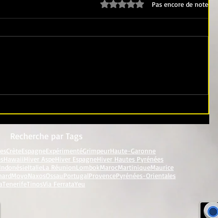
Noté 0 étoile sur 5.
Pas encore de note
Recherche par Tags
res
Crète
Espagne
Expérimenté
Grimpeur
Haute-Garonne
es
Hawaii
Hiver Aspe
Hiver Espagne
Hiver Hautes Pyrénées
Indonésie
Italie
La Réunion
Lombok
Maroc
Martinique
Maurice
nard
Moyo
Naxos
Ossau
Portugal
Provence
Pyrénées-Orientales
a
Tenerife
Tinos
Via Ferrata
Yeu