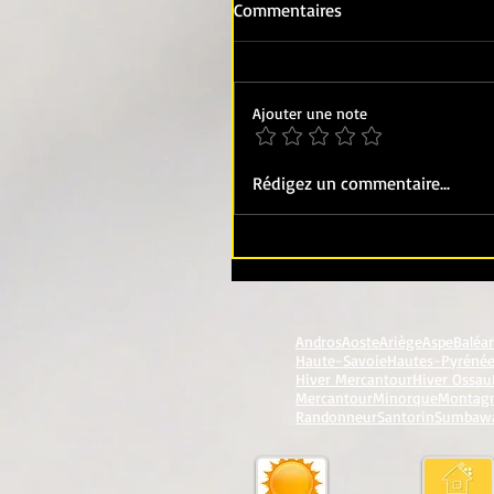
Commentaires
Ajouter une note
Rédigez un commentaire...
Andros
Aoste
Ariège
Aspe
Baléa
Haute-Savoie
Hautes-Pyréné
Hiver Mercantour
Hiver Ossau
Mercantour
Minorque
Montag
Randonneur
Santorin
Sumbaw