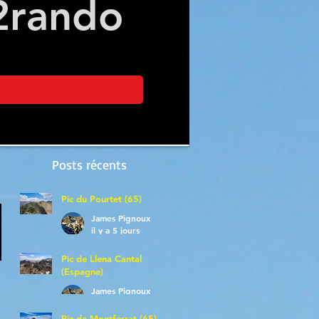
2
rando
Posts récents
Pic du Pourtet (65)
James Pignoux
il y a 5 jours
Pic de Llena Cantal
(Espagne)
James Pignoux
30 juil.
Pic de Montferrat (65)