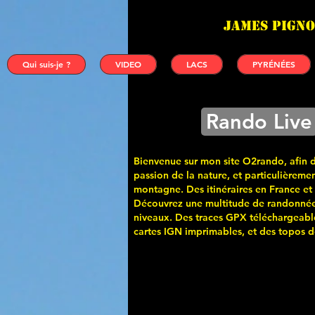
James PIGNO
Qui suis-je ?
VIDEO
LACS
PYRÉNÉES
Rando Live
Bienvenue sur mon site O2rando, afin 
passion de la nature, et particulièremen
montagne. Des itinéraires en France et
Découvrez une multitude de randonnée
niveaux. Des traces GPX téléchargeabl
cartes
IGN imprimables, et des topos de