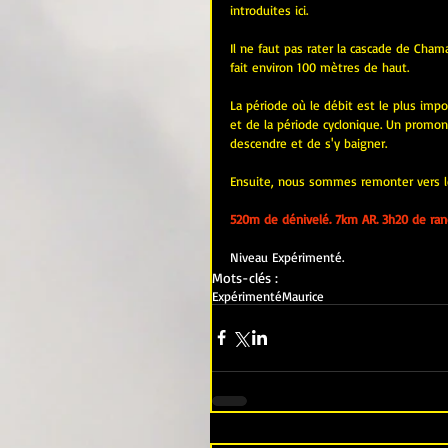
introduites ici.
Il ne faut pas rater la cascade de Chama
fait environ 100 mètres de haut. 
La période où le débit est le plus impo
et de la période cyclonique. Un promont
descendre et de s'y baigner.
Ensuite, nous sommes remonter vers l
520m de dénivelé. 7km AR. 3h20 de ran
Niveau Expérimenté.
Mots-clés :
Expérimenté
Maurice