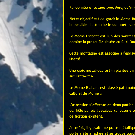
Randonnée effectuée avec Véro, et Vin
Notre objectif est de gravir le Morne Br
impossible d'atteindre le sommet, sans
Le Morne Brabant est l'un des sommets 
domine la presqu'île située au Sud-Oues
Cette montagne est associée à l'esclav
liberté. 
Une croix métallique est implantée en
sur l'antécime.
Le Morne Brabant est  classé patrimoi
culturel du Morne »
L'ascension s'effectue en deux parties 
qui frôle parfois l'escalade car aucune 
de fixation existent.
Autrefois, il y avait une porte métalliq
porte a été arrachée et se trouve couch