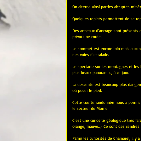
On alterne ainsi parties abruptes miné
Quelques replats permettent de se rep
Des anneaux d'ancrage sont présents et
prévu une corde.
Le sommet est encore loin mais aucun sen
des voies d'escalade.
Le spectacle sur les montagnes et les
plus beaux panoramas, à ce jour.
La descente est beaucoup plus dangere
où poser le pied.
Cette courte randonnée nous a permis d
le secteur du Morne.
C'est une curiosité géologique très rar
orange, mauve…). Ce sont des 
cendres 
Parmi les curiosités de Chamarel, il y 