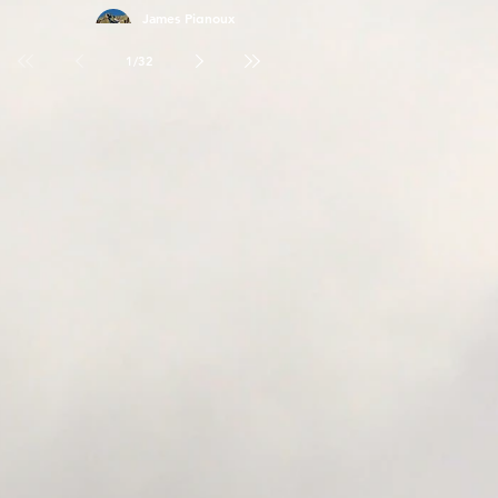
James Pignoux
26 avr.
1
/
32