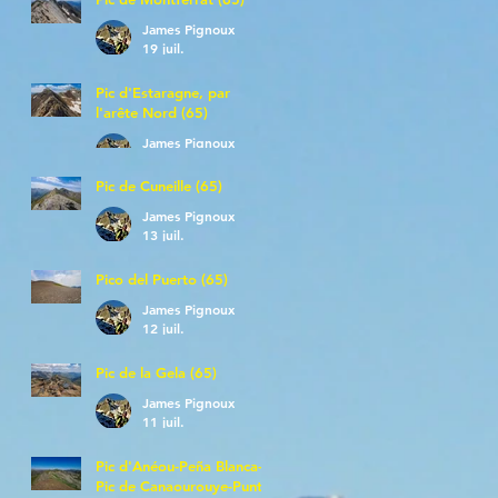
James Pignoux
19 juil.
Pic d'Estaragne, par
l'arête Nord (65)
James Pignoux
14 juil.
Pic de Cuneille (65)
James Pignoux
13 juil.
Pico del Puerto (65)
James Pignoux
12 juil.
Pic de la Gela (65)
James Pignoux
11 juil.
Pic d'Anéou-Peña Blanca-
Pic de Canaourouye-Punta