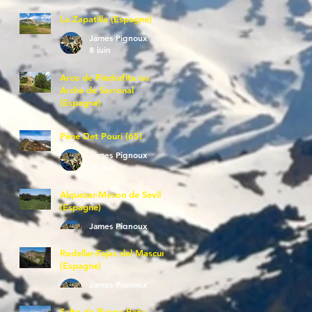
La Zapatilla (Espagne)
James Pignoux
8 juin
Arco de Piedrafita ou
Arche de Sarronal
(Espagne)
James Pignoux
7 juin
Pène Det Pouri (65)
James Pignoux
30 mai
Alquezar-Meson de Sevil
(Espagne)
James Pignoux
25 mai
Rodellar-Fajas del Mascun
(Espagne)
James Pignoux
24 mai
Salto de Bierge-Peña