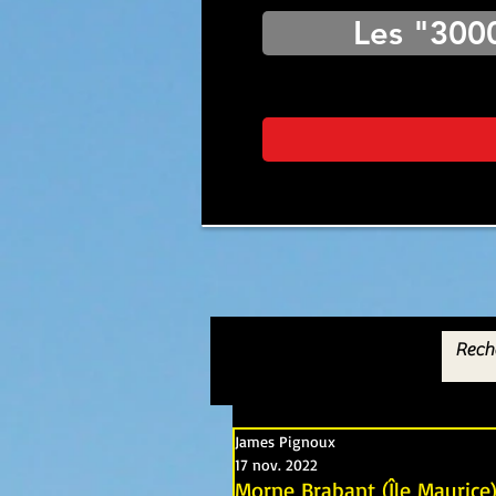
Les "300
James Pignoux
17 nov. 2022
Morne Brabant (Île Maurice