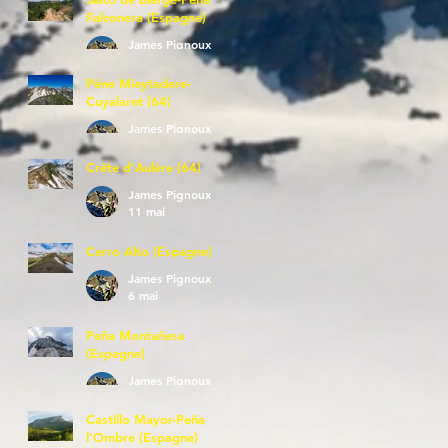
Falconera (Espagne)
James Pignoux
23 mai
Pène Mieytadere-
Cuyalaret (64)
James Pignoux
21 mai
Crête d'Aulère (64)
James Pignoux
11 mai
Cerro Alto (Espagne)
James Pignoux
6 mai
Peña Montañesa
(Espagne)
James Pignoux
27 avr.
Castillo Mayor-Peña
l'Ombre (Espagne)