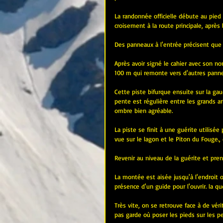
La randonnée officielle débute au pied
croisement à la route principale, après 
Des panneaux à l'entrée précisent que l
Après avoir signé le cahier avec son no
100 m qui remonte vers d'autres pannea
Cette piste bifurque ensuite sur la gau
pente est régulière entre les grands 
ombre bien agréable.
La piste se finit à une guérite utilisée
vue sur le lagon et le Piton du Fouge., 
Revenir au niveau de la guérite et pren
La montée est aisée jusqu'à l'endroit où
présence d'un guide pour l'ouvrir. la q
Très vite, on se retrouve face à de véri
pas garde où poser les pieds sur les pe