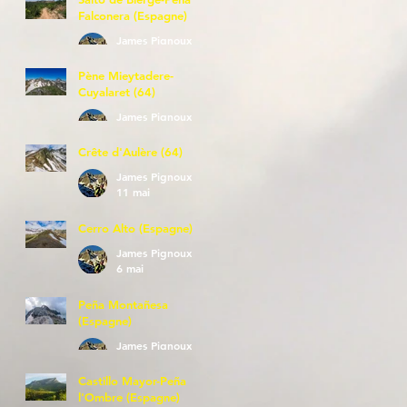
Falconera (Espagne)
James Pignoux
23 mai
Pène Mieytadere-
Cuyalaret (64)
James Pignoux
21 mai
Crête d'Aulère (64)
James Pignoux
11 mai
Cerro Alto (Espagne)
James Pignoux
6 mai
Peña Montañesa
(Espagne)
James Pignoux
27 avr.
Castillo Mayor-Peña
l'Ombre (Espagne)