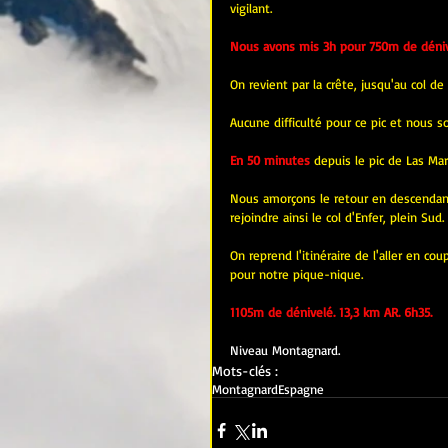
vigilant.
Nous avons mis 3h pour 750m de dénive
On revient par la crête, jusqu'au col d
Aucune difficulté pour ce pic et nous 
En 50 minutes
depuis le pic de Las Mar
Nous amorçons le retour en descendant l
rejoindre ainsi le col d'Enfer, plein Sud.
On reprend l'itinéraire de l'aller en c
pour notre pique-nique.
1105m de dénivelé. 13,3 km AR. 6h35.
Niveau Montagnard.
Mots-clés :
Montagnard
Espagne