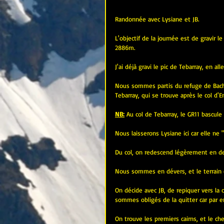
Randonnée avec Lysiane et JB.
L'objectif de la journée est de gravir 
2886m.
J'ai déjà gravi le pic de Tebarray, en al
Nous sommes partis du refuge de Bachi
Tebarray, qui se trouve après le col d'En
NB:
 Au col de Tebarray, le GR11 bascule
Nous laisserons Lysiane ici car elle ne 
Du col, on redescend légèrement en de
Nous sommes en dévers, et le terrain e
On décide avec JB, de repiquer vers la c
sommes obligés de la quitter car par en
On trouve les premiers cairns, et le ch