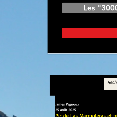
Les "300
James Pignoux
25 août 2025
Pic de Las Marmoleras et p