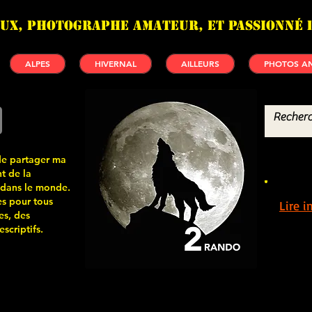
UX, photographe amateur, et passionné 
ALPES
HIVERNAL
AILLEURS
PHOTOS AN
de partager ma
t de la
 dans le monde.
s pour tous
Lire 
es, des
scriptifs.