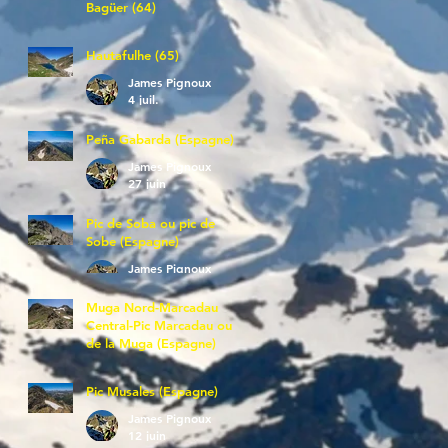
Bagüer (64)
James Pignoux
5 juil.
Hautafulhe (65)
James Pignoux
4 juil.
Peña Gabarda (Espagne)
James Pignoux
27 juin
Pic de Soba ou pic de
Sobe (Espagne)
James Pignoux
25 juin
Muga Nord-Marcadau
Central-Pic Marcadau ou
de la Muga (Espagne)
James Pignoux
21 juin
Pic Musales (Espagne)
James Pignoux
12 juin