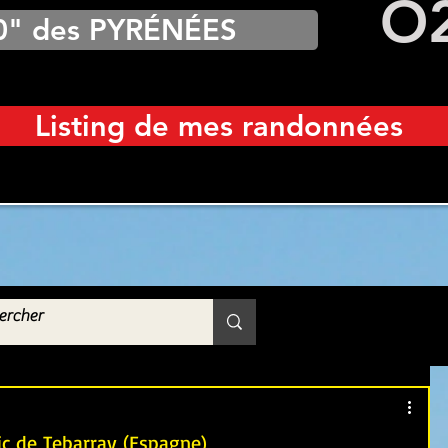
O
0" des PYRÉNÉES
Listing de mes randonnées
ic de Tebarray (Espagne)