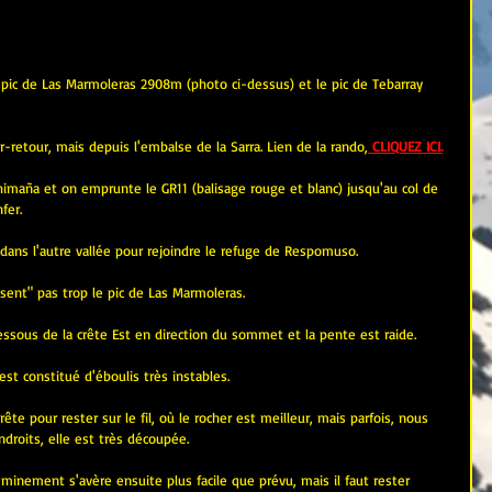
le pic de Las Marmoleras 2908m (photo ci-dessus) et le pic de Tebarray 
ler-retour, mais depuis l'embalse de la Sarra. Lien de la rando,
 CLIQUEZ ICI.
maña et on emprunte le GR11 (balisage rouge et blanc) jusqu'au col de 
fer.
 dans l'autre vallée pour rejoindre le refuge de Respomuso.
"sent" pas trop le pic de Las Marmoleras.
ssous de la crête Est en direction du sommet et la pente est raide.
st constitué d'éboulis très instables.
rête pour rester sur le fil, où le rocher est meilleur, mais parfois, nous 
droits, elle est très découpée.
eminement s'avère ensuite plus facile que prévu, mais il faut rester 