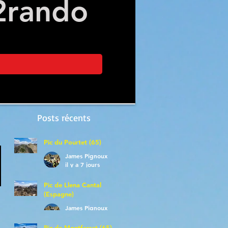
2
rando
Posts récents
Pic du Pourtet (65)
James Pignoux
il y a 7 jours
Pic de Llena Cantal
(Espagne)
James Pignoux
30 juil.
Pic de Montferrat (65)