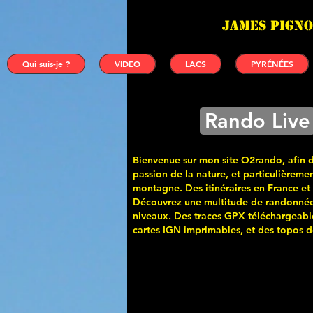
James PIGNO
Qui suis-je ?
VIDEO
LACS
PYRÉNÉES
Rando Live
Bienvenue sur mon site O2rando, afin 
passion de la nature, et particulièremen
montagne. Des itinéraires en France et
Découvrez une multitude de randonnée
niveaux. Des traces GPX téléchargeabl
cartes
IGN imprimables, et des topos de