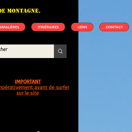
de montagne.
IMALIÈRES
ITINÉRAIRES
LIENS
CONTACT
IMPORTANT
impérativement avant de surfer
sur le site