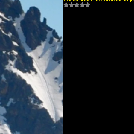
Noté NaN étoiles sur 5.