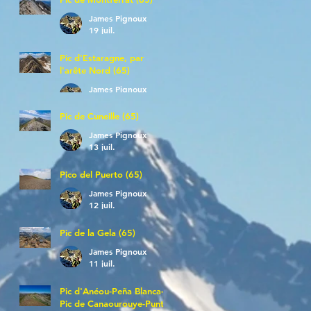
James Pignoux
19 juil.
Pic d'Estaragne, par
l'arête Nord (65)
James Pignoux
14 juil.
Pic de Cuneille (65)
James Pignoux
13 juil.
Pico del Puerto (65)
James Pignoux
12 juil.
Pic de la Gela (65)
James Pignoux
11 juil.
Pic d'Anéou-Peña Blanca-
Pic de Canaourouye-Punta