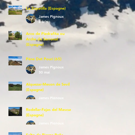
La Zapatilla (Espagne)
James Pignoux
8 juin
Arco de Piedrafita ou
Arche de Sarronal
(Espagne)
James Pignoux
7 juin
Pène Det Pouri (65)
James Pignoux
30 mai
Alquezar-Meson de Sevil
(Espagne)
James Pignoux
25 mai
Rodellar-Fajas del Mascun
(Espagne)
James Pignoux
24 mai
Salto de Bierge-Peña