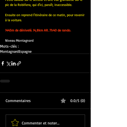
pic de la Robiñera, qui d'ici, paraît, inaccessible.
Ensuite on reprend l'itinéraire de ce matin, pour revenir 
à la voiture.
1445m de dénivelé. 14,8km AR. 7h40 de rando.
Niveau Montagnard
Mots-clés :
Montagnard
Espagne
Commentaires
0.0/5 (0)
Commenter et noter...