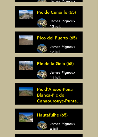
James Pignoux
14 juil.
Pic de Cuneille (65)
James Pignoux
13 juil.
Pico del Puerto (65)
James Pignoux
12 juil.
Pic de la Gela (65)
James Pignoux
11 juil.
Pic d'Anéou-Peña
Blanca-Pic de
Canaourouye-Punta
Bagüer (64)
James Pignoux
Hautafulhe (65)
5 juil.
James Pignoux
4 juil.