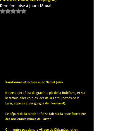
Dernière mise à jour :
18 mai
Noté NaN étoiles sur 5.
Randonnée effectuée avec Nad et Jean.
Notre objectif est de gravir le pic de la Robiñera, et sur 
le retour, aller voir les lacs de la Larri (ibones de la 
Larri, appelés aussi gorgos del Tormacal).
Le départ de la randonnée se fait sur la piste forestière 
des anciennes mines de Parzan.
On n'entre pas dans le village de Chisagües, et on 