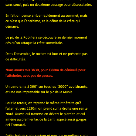
sans souci, puis un deuxième passage pour désescalader.
En fait on pense arriver rapidement au sommet, mais 
ce n'est que l'antécime, et le début de la crête qui 
démarre.
Le pic de la Robiñera se découvre au dernier moment 
dès qu'on attaque la crête sommitale.
Dans l'ensemble, le rocher est bon et ne présente pas 
de difficultés.
Nous avons mis 3h30, pour 1380m de dénivelé pour 
l'atteindre, avec peu de pauses.
Un panorama à 360° sur tous les "3000" avoisinants, 
et une vue imprenable sur le pic de la Munia.
Pour le retour, on reprend le même itinéraire qu'à 
l'aller, et vers 2530m on prend sur la droite une sente 
Nord-Ouest, qui traverse en dévers le pierrier, et qui 
amène au premier lac de la Larri, appelé aussi gorgos 
del Tormacal.
Petite balade sur le secteur et une vue grandiose sur le 