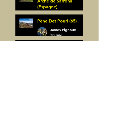
Arche de Sarronal
(Espagne)
James Pignoux
Pène Det Pouri (65)
7 juin
James Pignoux
30 mai
Alquezar-Meson de
Sevil (Espagne)
James Pignoux
25 mai
Rodellar-Fajas del
Mascun (Espagne)
James Pignoux
24 mai
Salto de Bierge-Peña
Falconera (Espagne)
James Pignoux
23 mai
Pène Mieytadere-
Cuyalaret (64)