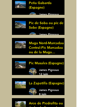
Peña Gabarda
(Espagne)
James Pignoux
27 juin
Pic de Soba ou pic de
Sobe (Espagne)
James Pignoux
25 juin
Muga Nord-Marcadau
Central-Pic Marcadau
ou de la Muga
(Espagne)
James Pignoux
Pic Musales (Espagne)
21 juin
James Pignoux
12 juin
La Zapatilla (Espagne)
James Pignoux
8 juin
Arco de Piedrafita ou