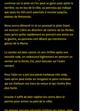
continue sur la piste où l'on peut se garer juste après la 
barrière, ou en bas de la côte, au panneau qui indique 
que seuls les 4X4 sont autorisés à monter jusqu'au 
plateau de Petramula.
Nous avons démarré ici et on poursuit la piste Ouest 
sur environ 1,5km en direction de camino de las Pardas, 
mais qu'on quitte rapidement en prenant une sente sur 
la gauche, au panneau vert délavé qui mentionne 
glaciar de la Munia.
Le sentier est bien cairné, et vers 2470m après une 
montée rude, on redescend légèrement en prenant un 
sentier sur la droite, Est, pour basculer sur l'autre 
versant.
Pour l'aller on a prit une pente herbeuse très raide, 
mais qu'on peut éviter en longeant la paroi rocheuse 
qui est d'ailleurs ma trace du retour et qui s'avère être 
plus facile.
Ensuite il suffit de bien repérer les cairns dans le 
pierrier pour arriver au pied de la crête.
Un premier passage nécessite d'utiliser les mains, mais 