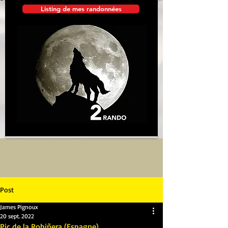
Listing de mes randonnées
Post
James Pignoux
20 sept. 2022
Pic de la Robiñera (Espagne)