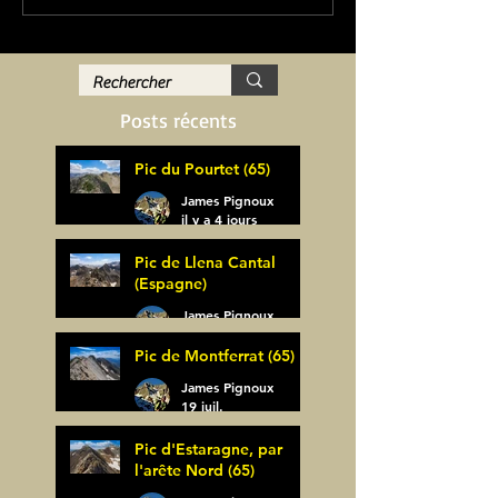
Posts récents
Pic du Pourtet (65)
James Pignoux
il y a 4 jours
Pic de Llena Cantal
(Espagne)
James Pignoux
30 juil.
Pic de Montferrat (65)
James Pignoux
19 juil.
Pic d'Estaragne, par
l'arête Nord (65)