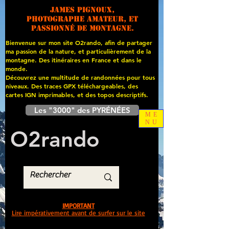
James PIGNOUX,
photographe amateur, et
passionné de montagne.
Bienvenue sur mon site O2rando, afin de partager
ma passion de la nature, et particulièrement de la
montagne. Des itinéraires en France et dans le
monde.
Découvrez une multitude de randonnées pour tous
niveaux. Des traces GPX téléchargeables, des
cartes
IGN imprimables, et des topos descriptifs.
Les "3000" des PYRÉNÉES
ME
NU
O
2
rando
IMPORTANT
Lire impérativement avant de surfer sur le site