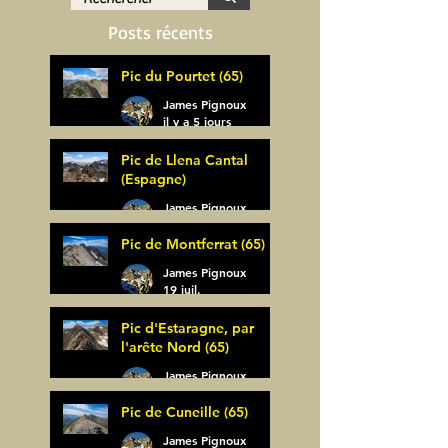
Posts récents
Pic du Pourtet (65)
James Pignoux
il y a 5 jours
Pic de Llena Cantal
(Espagne)
James Pignoux
30 juil.
Pic de Montferrat (65)
James Pignoux
19 juil.
Pic d'Estaragne, par
l'arête Nord (65)
James Pignoux
14 juil.
Pic de Cuneille (65)
James Pignoux