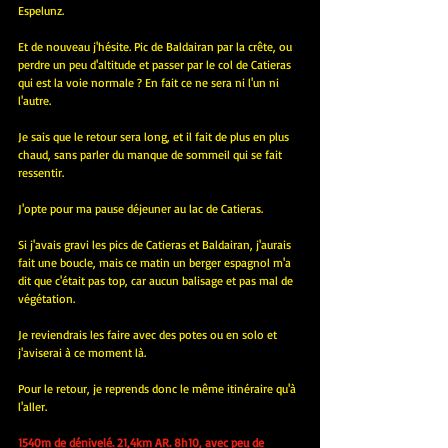
Espelunz.
Et de nouveau j'hésite. Pic de Baldairan par la crête, ou 
perdre un peu d'altitude et passer par le col de Catieras 
qui est la voie normale ? En fait ce ne sera ni l'un ni 
l'autre.
Je sais que le retour sera long, et il fait de plus en plus 
chaud, sans parler du manque de sommeil qui se fait 
ressentir.
J'opte pour ma pause déjeuner au lac de Catieras.
Si j'avais gravi les pics de Catieras et Baldairan, j'aurais 
fait une boucle, mais ce matin un berger espagnol m'a 
dit que c'était pas top, car aucun balisage et pas mal de 
végétation.
Je reviendrais les faire avec des potes ou en solo et 
j'aviserai à ce moment là.
Pour le retour, je reprends donc le même itinéraire qu'à 
l'aller.
1540m de dénivelé. 21,4km AR. 8h10, avec peu de 