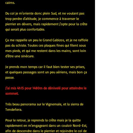
cairns.
Du col je m'oriente donc plein Sud, et ne voulant pas 
trop perdre d'altitude, je commence à traverser le 
pierrier en dévers, mais rapidement j'opte pour la crête 
qui serait plus confortable.
Ça me rappelle un peu le Grand Gabizos, et je ne raffole 
pas du schiste. Toutes ces plaques fines qui filent sous 
mes pieds, et qui me restent dans les mains, sont loin 
d'être une sinécure.
Je prends mon temps car il faut bien tester ses prises, 
et quelques passages sont un peu aériens, mais bon ça 
passe.
J'ai mis 4h15 pour 1480m de dénivelé pour atteindre le 
sommet.
Très beau panorama sur le Vignemale, et la sierra de 
Tendeñera.
Pour le retour, je reprends la crête mais je la quitte 
rapidement en m'engageant dans un couloir Nord-Est, 
afin de descendre dans le pierrier et rejoindre le col de 