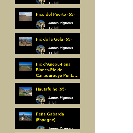
13 juil.
Pico del Puerto (65)
James Pignoux
12 juil.
Pic de la Gela (65)
James Pignoux
11 juil.
Pic d'Anéou-Peña
Blanca-Pic de
Canaourouye-Punta
Bagüer (64)
James Pignoux
Hautafulhe (65)
5 juil.
James Pignoux
4 juil.
Peña Gabarda
(Espagne)
James Pignoux