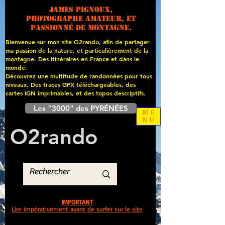
James PIGNOUX,
photographe amateur, et
passionné de montagne.
Bienvenue sur mon site O2rando, afin de partager
ma passion de la nature, et particulièrement de la
montagne. Des itinéraires en France et dans le
monde.
Découvrez une multitude de randonnées pour tous
niveaux. Des traces GPX téléchargeables, des
cartes
IGN imprimables, et des topos descriptifs.
Les "3000" des PYRÉNÉES
ME
NU
O
2
rando
IMPORTANT
Lire impérativement avant de surfer sur le site