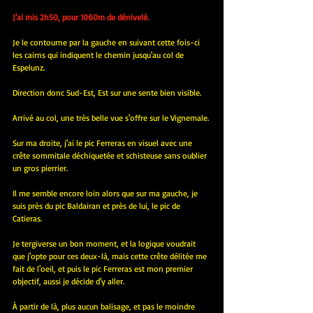
J'ai mis 2h50, pour 1060m de dénivelé.
Je le contourne par la gauche en suivant cette fois-ci 
les cairns qui indiquent le chemin jusqu'au col de 
Espelunz.
Direction donc Sud-Est, Est sur une sente bien visible.
Arrivé au col, une très belle vue s'offre sur le Vignemale.
Sur ma droite, j'ai le pic Ferreras en visuel avec une 
crête sommitale déchiquetée et schisteuse sans oublier 
un gros pierrier.
Il me semble encore loin alors que sur ma gauche, je 
suis près du pic Baldairan et près de lui, le pic de 
Catieras.
Je tergiverse un bon moment, et la logique voudrait 
que j'opte pour ces deux-là, mais cette crête délitée me 
fait de l'oeil, et puis le pic Ferreras est mon premier 
objectif, aussi je décide d'y aller.
À partir de là, plus aucun balisage, et pas le moindre 