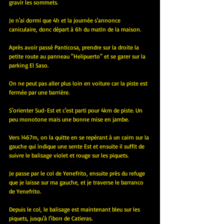
gravir les sommets.
Je n'ai dormi que 4h et la journée s'annonce 
caniculaire, donc départ à 6h du matin de la maison.
Après avoir passé Panticosa, prendre sur la droite la 
petite route au panneau "Helipuerto" et se garer sur la 
parking El Saso.
On ne peut pas aller plus loin en voiture car la piste est  
fermée par une barrière.
S'orienter Sud-Est et c'est parti pour 4km de piste. Un 
peu monotone mais une bonne mise en jambe.
Vers 1467m, on la quitte en se repérant à un cairn sur la 
gauche qui indique une sente Est et ensuite il suffit de 
suivre le balisage violet et rouge sur les piquets.
Je passe par le col de Yenefrito, ensuite près du refuge 
que je laisse sur ma gauche, et je traverse le barranco 
de Yenefrito.
Depuis le col, le balisage est maintenant bleu sur les 
piquets, jusqu'à l'ibon de Catieras.