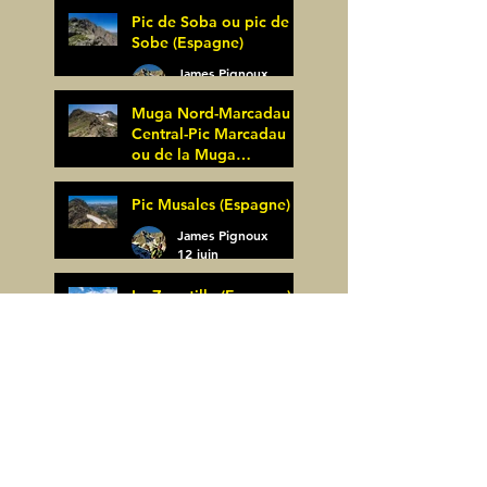
27 juin
Pic de Soba ou pic de
Sobe (Espagne)
James Pignoux
25 juin
Muga Nord-Marcadau
Central-Pic Marcadau
ou de la Muga
(Espagne)
James Pignoux
Pic Musales (Espagne)
21 juin
James Pignoux
12 juin
La Zapatilla (Espagne)
James Pignoux
8 juin
Arco de Piedrafita ou
Arche de Sarronal
(Espagne)
James Pignoux
Pène Det Pouri (65)
7 juin