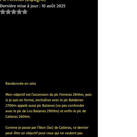
Dernière mise à jour :
10 août 2025
Noté NaN étoiles sur 5.
Randonnée en solo
Mon objectif est l'ascension du pic Ferreras 2844m, puis 
si je suis en forme, enchaîner avec le pic Baldairan 
2700m appelé aussi pic Batanes (ne pas confondre 
avec le pic de Los Batanes 2909m) et enfin le pic de 
Catieras 2604m.
Comme je passe par l'ibon (lac) de Catieras, ce dernier 
peut-être un objectif pour ceux qui ne veulent pas 