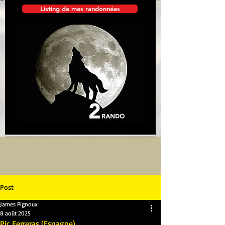
Listing de mes randonnées
Post
James Pignoux
8 août 2025
Pic Ferreras (Espagne)