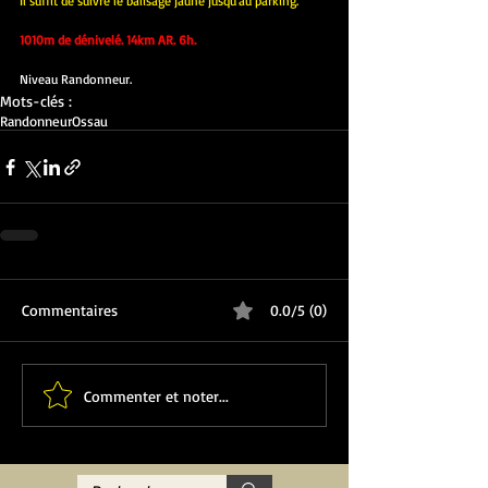
Il suffit de suivre le balisage jaune jusqu'au parking.
1010m de dénivelé. 14km AR. 6h.
Niveau Randonneur.
Mots-clés :
Randonneur
Ossau
Commentaires
0.0/5 (0)
Commenter et noter...