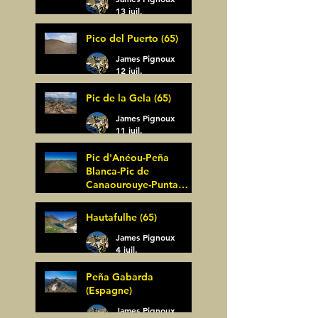
13 juil.
Pico del Puerto (65)
James Pignoux
12 juil.
Pic de la Gela (65)
James Pignoux
11 juil.
Pic d'Anéou-Peña
Blanca-Pic de
Canaourouye-Punta
Bagüer (64)
James Pignoux
Hautafulhe (65)
5 juil.
James Pignoux
4 juil.
Peña Gabarda
(Espagne)
James Pignoux