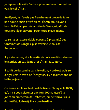
Je reprends la crête Sud-est pour amorcer mon retour 
vers le col d'Aran.
Au départ, je n'avais pas franchement prévu de faire 
une boucle, mais arrivé au col d'Aran, nous avons 
basculé Est, au pied de la crête de Saubajot, afin de 
nous protéger du vent , pour notre pique-nique.
La sente est assez visible et passe à proximité des 
fontaines de Congles, puis traverse le bois de 
Bergoueits. 
Il y a des cairns, et à la sortie du bois, on débouche sur 
le pierrier, en bas du Rocher d'Aran, face Nord.
Il suffit de descendre dans le vallon, Nord-est, puis se 
diriger vers le ravin de l'Artigasse. Il y a maintenant, un 
balisage jaune.
On arrive sur la route du col de Marie-Blanque, la D294, 
qu'on va poursuivre sur environ 900m, jusqu’à la 
jonction du chemin de Trébessès, qui se trouve sur la 
droite.(Est, Sud-est). Il y a une barrière.