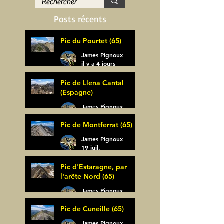
Posts récents
Pic du Pourtet (65)
James Pignoux
il y a 4 jours
Pic de Llena Cantal
(Espagne)
James Pignoux
30 juil.
Pic de Montferrat (65)
James Pignoux
19 juil.
Pic d'Estaragne, par
l'arête Nord (65)
James Pignoux
14 juil.
Pic de Cuneille (65)
James Pignoux