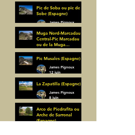
27 juin
Pic de Soba ou pic de
Sobe (Espagne)
James Pignoux
25 juin
Muga Nord-Marcadau
Central-Pic Marcadau
ou de la Muga
(Espagne)
James Pignoux
Pic Musales (Espagne)
21 juin
James Pignoux
12 juin
La Zapatilla (Espagne)
James Pignoux
8 juin
Arco de Piedrafita ou
Arche de Sarronal
(Espagne)
James Pignoux
Pène Det Pouri (65)
7 juin