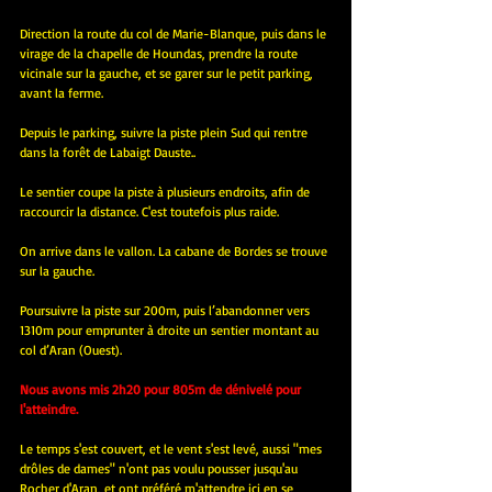
Direction la route du col de Marie-Blanque, puis dans le 
virage de la chapelle de Houndas, prendre la route 
vicinale sur la gauche, et se garer sur le petit parking, 
avant la ferme.
Depuis le parking, suivre la piste plein Sud qui rentre 
dans la forêt de Labaigt Dauste..
Le sentier coupe la piste à plusieurs endroits, afin de 
raccourcir la distance. C'est toutefois plus raide.
On arrive dans le vallon. La cabane de Bordes se trouve 
sur la gauche.
Poursuivre la piste sur 200m, puis l’abandonner vers 
1310m pour emprunter à droite un sentier montant au 
col d’Aran (Ouest).
Nous avons mis 2h20 pour 805m de dénivelé pour 
l'atteindre.
Le temps s'est couvert, et le vent s'est levé, aussi "mes 
drôles de dames" n'ont pas voulu pousser jusqu'au 
Rocher d'Aran, et ont préféré m'attendre ici en se 