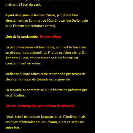
mettant à l'abri du vent.
Ayant déjà gravi le Rocher d'Aran, je préfère filer 
directement au Sommet de l'Ourlènotte (ou Ourlenotte 
sans l'accent sur certaines cartes).
Lien de la randonnée
: 
Rocher d'Aran
La pente herbeuse est bien raide, et il faut la traverser 
en dévers, mais aujourd'hui, l'herbe est bien sèche. On 
s'oriente Ouest, et le sommet de l'Ourlènotte est 
constamment en visuel.
Méfiance si vous faites cette randonnée par temps de 
pluie car le risque de glissade est augmenté.
La montée au sommet de l'Ourlènotte ne présente pas 
de difficultés.
J'ai mis 3h tranquille, pour 1000m de dénivelé.
J'étais tenté de pousser jusqu'au pic de l'Ourlène, mais 
les filles m'attendent au col d'Aran, alors ce sera une 
autre fois.