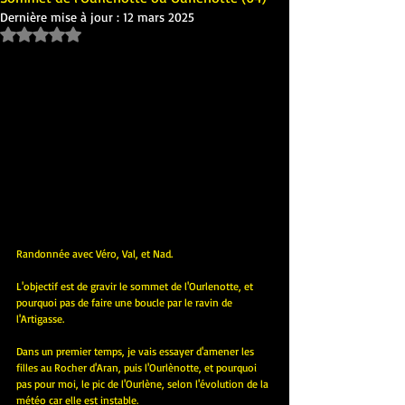
Dernière mise à jour :
12 mars 2025
Noté NaN étoiles sur 5.
Randonnée avec Véro, Val, et Nad.
L'objectif est de gravir le sommet de l'Ourlenotte, et 
pourquoi pas de faire une boucle par le ravin de 
l'Artigasse.
Dans un premier temps, je vais essayer d'amener les 
filles au Rocher d'Aran, puis l'Ourlènotte, et pourquoi 
pas pour moi, le pic de l'Ourlène, selon l'évolution de la 
météo car elle est instable.