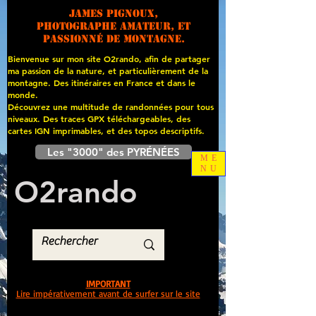
James PIGNOUX,
photographe amateur, et
passionné de montagne.
Bienvenue sur mon site O2rando, afin de partager
ma passion de la nature, et particulièrement de la
montagne. Des itinéraires en France et dans le
monde.
Découvrez une multitude de randonnées pour tous
niveaux. Des traces GPX téléchargeables, des
cartes
IGN imprimables, et des topos descriptifs.
Les "3000" des PYRÉNÉES
ME
NU
O
2
rando
IMPORTANT
Lire impérativement avant de surfer sur le site