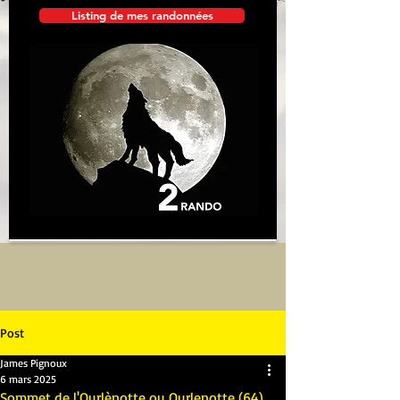
Listing de mes randonnées
Post
James Pignoux
6 mars 2025
Sommet de l'Ourlènotte ou Ourlenotte (64)