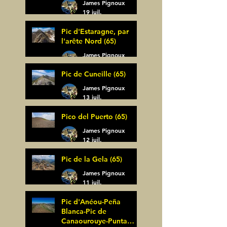
James Pignoux
19 juil.
Pic d'Estaragne, par
l'arête Nord (65)
James Pignoux
14 juil.
Pic de Cuneille (65)
James Pignoux
13 juil.
Pico del Puerto (65)
James Pignoux
12 juil.
Pic de la Gela (65)
James Pignoux
11 juil.
Pic d'Anéou-Peña
Blanca-Pic de
Canaourouye-Punta