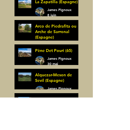
La Zapatilla (Espagne)
James Pignoux
8 juin
Arco de Piedrafita ou
Arche de Sarronal
(Espagne)
James Pignoux
Pène Det Pouri (65)
7 juin
James Pignoux
30 mai
Alquezar-Meson de
Sevil (Espagne)
James Pignoux
25 mai
Rodellar-Fajas del
Mascun (Espagne)
James Pignoux
24 mai
Salto de Bierge-Peña
Falconera (Espagne)