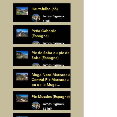
Bagüer (64)
James Pignoux
Hautafulhe (65)
5 juil.
James Pignoux
4 juil.
Peña Gabarda
(Espagne)
James Pignoux
27 juin
Pic de Soba ou pic de
Sobe (Espagne)
James Pignoux
25 juin
Muga Nord-Marcadau
Central-Pic Marcadau
ou de la Muga
(Espagne)
James Pignoux
Pic Musales (Espagne)
21 juin
James Pignoux
12 juin