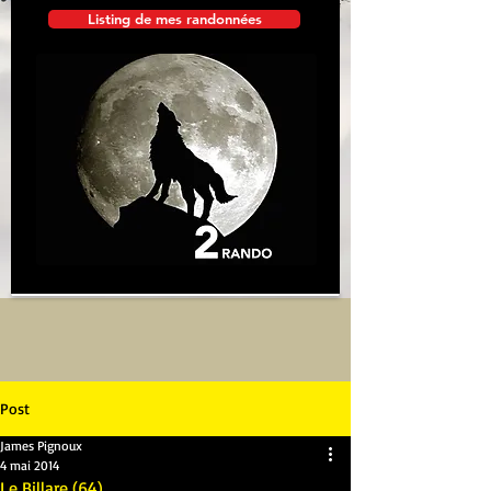
Listing de mes randonnées
Post
James Pignoux
4 mai 2014
Le Billare (64)