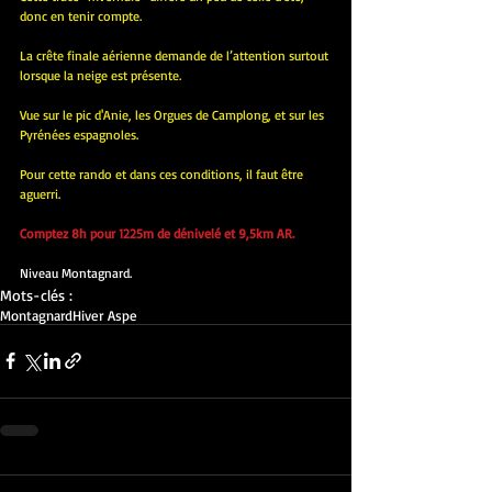
donc en tenir compte. 
La crête finale aérienne demande de l’attention surtout 
lorsque la neige est présente.
Vue sur le pic d'Anie, les Orgues de Camplong, et sur les 
Pyrénées espagnoles.
Pour cette rando et dans ces conditions, il faut être 
aguerri.
Comptez 8h pour 1225m de dénivelé et 9,5km AR.
​Niveau Montagnard.
Mots-clés :
Montagnard
Hiver Aspe