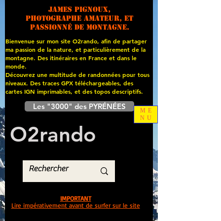
James PIGNOUX,
photographe amateur, et
passionné de montagne.
Bienvenue sur mon site O2rando, afin de partager
ma passion de la nature, et particulièrement de la
montagne. Des itinéraires en France et dans le
monde.
Découvrez une multitude de randonnées pour tous
niveaux. Des traces GPX téléchargeables, des
cartes
IGN imprimables, et des topos descriptifs.
Les "3000" des PYRÉNÉES
ME
NU
O
2
rando
IMPORTANT
Lire impérativement avant de surfer sur le site