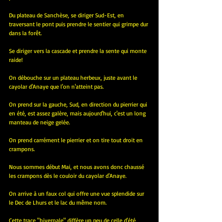
Du plateau de Sanchèse, se diriger Sud-Est, en 
traversant le pont puis prendre le sentier qui grimpe dur 
dans la forêt.
Se diriger vers la cascade et prendre la sente qui monte 
raide!
On débouche sur un plateau herbeux, juste avant le 
cayolar d'Anaye que l'on n'atteint pas.
On prend sur la gauche, Sud, en direction du pierrier qui 
en été, est assez galère, mais aujourd'hui, c'est un long 
manteau de neige gelée.
On prend carrément le pierrier et on tire tout droit en 
crampons.
Nous sommes début Mai, et nous avons donc chaussé 
les crampons dès le couloir du cayolar d'Anaye.
On arrive à un faux col qui offre une vue splendide sur 
le Dec de Lhurs et le lac du même nom.
Cette trace "hivernale" diffère un peu de celle d'été, 