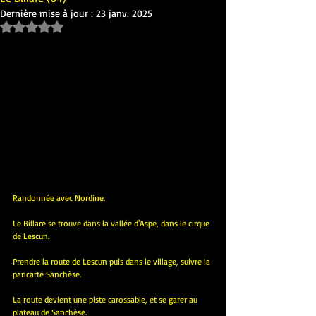
Dernière mise à jour :
23 janv. 2025
Noté NaN étoiles sur 5.
Randonnée avec Nordine.
Le Billare se trouve dans la vallée d'Aspe, dans le cirque 
de Lescun.
Prendre la route de Lescun puis dans le village, suivre la 
pancarte Sanchèse.
La route devient une piste carossable, et se garer au 
plateau de Sanchèse.