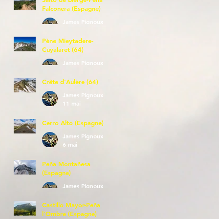
Falconera (Espagne)
James Pignoux
23 mai
Pène Mieytadere-
Cuyalaret (64)
James Pignoux
21 mai
Crête d'Aulère (64)
James Pignoux
11 mai
Cerro Alto (Espagne)
James Pignoux
6 mai
Peña Montañesa
(Espagne)
James Pignoux
27 avr.
Castillo Mayor-Peña
l'Ombre (Espagne)