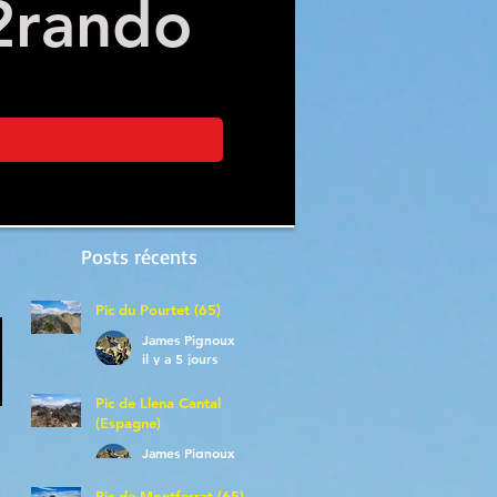
2
rando
Posts récents
Pic du Pourtet (65)
James Pignoux
il y a 5 jours
Pic de Llena Cantal
(Espagne)
James Pignoux
30 juil.
Pic de Montferrat (65)