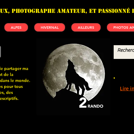
UX, photographe amateur, et passionné 
ALPES
HIVERNAL
AILLEURS
PHOTOS AN
de partager ma
t de la
 dans le monde.
s pour tous
Lire 
es, des
scriptifs.