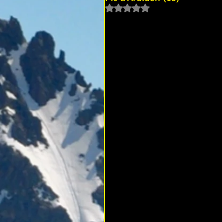
Noté NaN étoiles sur 5.