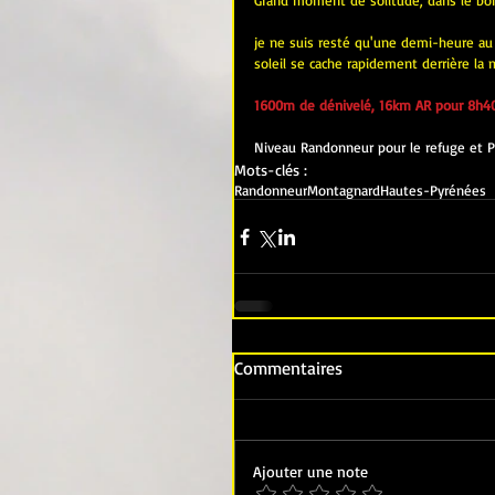
Grand moment de solitude, dans le bo
je ne suis resté qu'une demi-heure au 
soleil se cache rapidement derrière la
1600m de dénivelé, 16km AR pour 8h40
​Niveau Randonneur pour le refuge et 
Mots-clés :
Randonneur
Montagnard
Hautes-Pyrénées
Commentaires
Ajouter une note