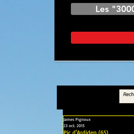
Les "300
James Pignoux
23 oct. 2015
Pic d'Ardiden (65)