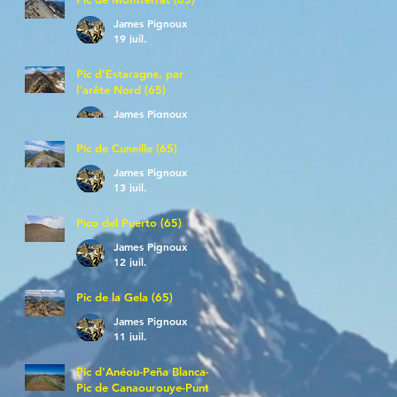
James Pignoux
19 juil.
Pic d'Estaragne, par
l'arête Nord (65)
James Pignoux
14 juil.
Pic de Cuneille (65)
James Pignoux
13 juil.
Pico del Puerto (65)
James Pignoux
12 juil.
Pic de la Gela (65)
James Pignoux
11 juil.
Pic d'Anéou-Peña Blanca-
Pic de Canaourouye-Punta