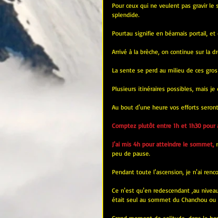
Pour ceux qui ne veulent pas gravir le s
splendide.
Pourtau signifie en béarnais portail, e
Arrivé à la brèche, on continue sur la d
La sente se perd au milieu de ces gros b
Plusieurs itinéraires possibles, mais je 
Au bout d'une heure vos efforts seront 
Comptez plutôt entre 1h et 1h30 pour
J'ai mis 4h pour atteindre le sommet,
 
peu de pause.
Pendant toute l'ascension, je n'ai renc
Ce n'est qu'en redescendant ,au niveau
était seul au sommet du Chanchou ou d