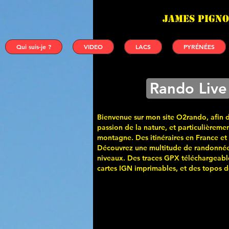
James PIGNO
Qui suis-je ?
VIDEO
LACS
PYRÉNÉES
Rando Live
Bienvenue sur mon site O2rando, afin 
passion de la nature, et particulièremen
montagne. Des itinéraires en France et
Découvrez une multitude de randonnée
niveaux. Des traces GPX téléchargeabl
cartes
IGN imprimables, et des topos de