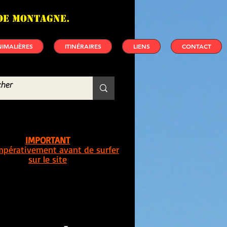
de montagne.
IMALIÈRES
ITINÉRAIRES
LIENS
CONTACT
IMPORTANT
impérativement avant de surfer
sur le site