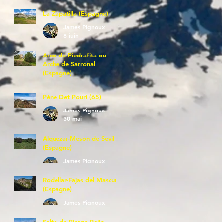
La Zapatilla (Espagne)
James Pignoux
8 juin
Arco de Piedrafita ou
Arche de Sarronal
(Espagne)
James Pignoux
7 juin
Pène Det Pouri (65)
James Pignoux
30 mai
Alquezar-Meson de Sevil
(Espagne)
James Pignoux
25 mai
Rodellar-Fajas del Mascun
(Espagne)
James Pignoux
24 mai
Salto de Bierge-Peña