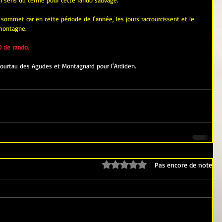
n sens du terme pour cette rando sauvage.
sommet car en cette période de l'année, les jours raccourcissent et le 
 montagne.
 de rando.
Pourtau des Agudes et Montagnard pour l'Ardiden.
Noté 0 étoile sur 5.
Pas encore de note