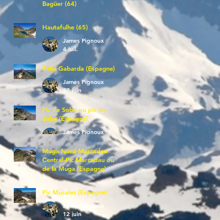
Bagüer (64)
James Pignoux
5 juil.
Hautafulhe (65)
James Pignoux
4 juil.
Peña Gabarda (Espagne)
James Pignoux
27 juin
Pic de Soba ou pic de
Sobe (Espagne)
James Pignoux
25 juin
Muga Nord-Marcadau
Central-Pic Marcadau ou
de la Muga (Espagne)
James Pignoux
21 juin
Pic Musales (Espagne)
James Pignoux
12 juin