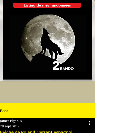
Listing de mes randonnées
Post
James Pignoux
29 sept. 2019
Brèche de Roland, versant espagnol