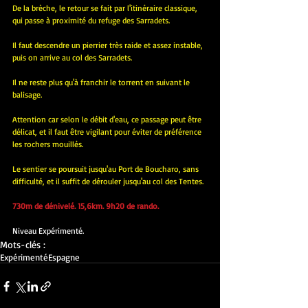
De la brèche, le retour se fait par l'itinéraire classique, 
qui passe à proximité du refuge des Sarradets.
Il faut descendre un pierrier très raide et assez instable, 
puis on arrive au col des Sarradets.
Il ne reste plus qu'à franchir le torrent en suivant le 
balisage.
Attention car selon le débit d'eau, ce passage peut être 
délicat, et il faut être vigilant pour éviter de préférence 
les rochers mouillés.
Le sentier se poursuit jusqu'au Port de Boucharo, sans 
difficulté, et il suffit de dérouler jusqu'au col des Tentes.
730m de dénivelé. 15,6km. 9h20 de rando.
Niveau Expérimenté.
Mots-clés :
Expérimenté
Espagne