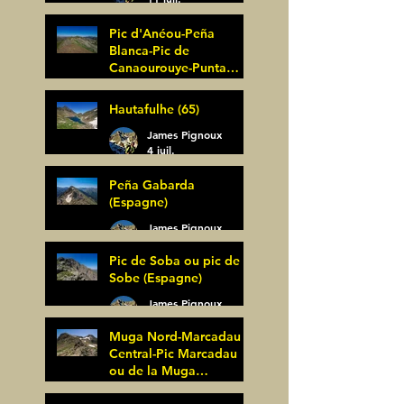
Pic d'Anéou-Peña
Blanca-Pic de
Canaourouye-Punta
Bagüer (64)
James Pignoux
Hautafulhe (65)
5 juil.
James Pignoux
4 juil.
Peña Gabarda
(Espagne)
James Pignoux
27 juin
Pic de Soba ou pic de
Sobe (Espagne)
James Pignoux
25 juin
Muga Nord-Marcadau
Central-Pic Marcadau
ou de la Muga
(Espagne)
James Pignoux