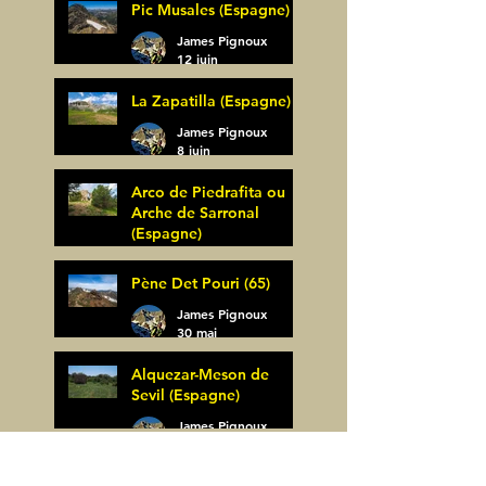
Pic Musales (Espagne)
21 juin
James Pignoux
12 juin
La Zapatilla (Espagne)
James Pignoux
8 juin
Arco de Piedrafita ou
Arche de Sarronal
(Espagne)
James Pignoux
Pène Det Pouri (65)
7 juin
James Pignoux
30 mai
Alquezar-Meson de
Sevil (Espagne)
James Pignoux
25 mai
Rodellar-Fajas del