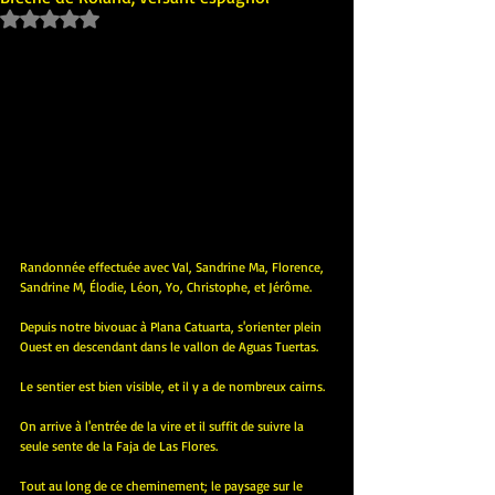
Noté NaN étoiles sur 5.
Randonnée effectuée avec Val, Sandrine Ma, Florence, 
Sandrine M, Élodie, Léon, Yo, Christophe, et Jérôme.
Depuis notre bivouac à Plana Catuarta, s'orienter plein 
Ouest en descendant dans le vallon de Aguas Tuertas.
Le sentier est bien visible, et il y a de nombreux cairns.
On arrive à l'entrée de la vire et il suffit de suivre la 
seule sente de la Faja de Las Flores.
Tout au long de ce cheminement; le paysage sur le 