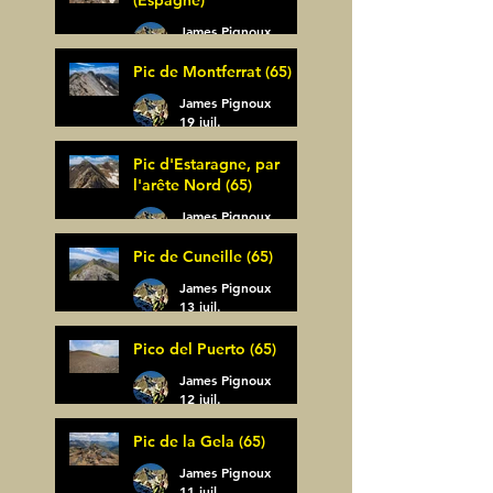
(Espagne)
James Pignoux
30 juil.
Pic de Montferrat (65)
James Pignoux
19 juil.
Pic d'Estaragne, par
l'arête Nord (65)
James Pignoux
14 juil.
Pic de Cuneille (65)
James Pignoux
13 juil.
Pico del Puerto (65)
James Pignoux
12 juil.
Pic de la Gela (65)
James Pignoux
11 juil.