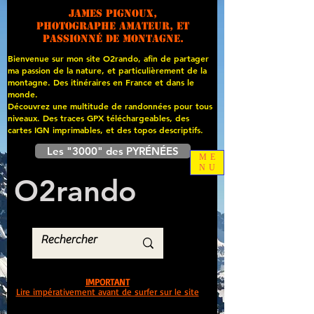
James PIGNOUX,
photographe amateur, et
passionné de montagne.
Bienvenue sur mon site O2rando, afin de partager
ma passion de la nature, et particulièrement de la
montagne. Des itinéraires en France et dans le
monde.
Découvrez une multitude de randonnées pour tous
niveaux. Des traces GPX téléchargeables, des
cartes
IGN imprimables, et des topos descriptifs.
Les "3000" des PYRÉNÉES
ME
NU
O
2
rando
IMPORTANT
Lire impérativement avant de surfer sur le site