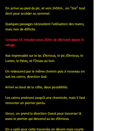
On arrive au pied du pic, et vers 2450m , on "tire" tout 
droit pour accéder au sommet.
Quelques passages nécessitent l'utilisation des mains, 
mais rien de difficile.
Comptez 45 minutes pour 250m de dénivelé depuis le 
refuge.
Vue imprenable sur le lac d'Arrious, le pic d'Arrious, le 
Lurien, le Palas, et l'Ossau au loin.
On redescend par le même chemin puis à nouveau on 
suit les cairns, direction Sud.
Arrivé au bout de la crête, deux possiblités.
Les cairns amènent jusqu'à une cheminée, mais il faut 
remonter un pierrier pentu.
Sinon, on prend la direction Ouest pour traverser là 
aussi le pierrier qui descend au lac d'Arrious.
On a opté pour cette traversée en dévers mais courte 