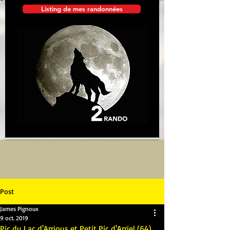
Listing de mes randonnées
Post
James Pignoux
9 oct. 2019
Pic du Lac d'Arrious et Petit Pic d'Arriel (64)