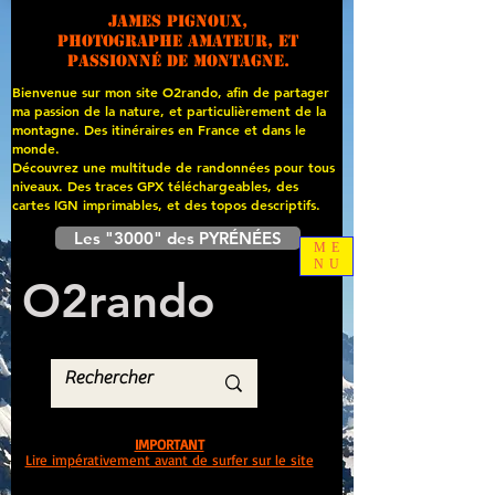
James PIGNOUX,
photographe amateur, et
passionné de montagne.
Bienvenue sur mon site O2rando, afin de partager
ma passion de la nature, et particulièrement de la
montagne. Des itinéraires en France et dans le
monde.
Découvrez une multitude de randonnées pour tous
niveaux. Des traces GPX téléchargeables, des
cartes
IGN imprimables, et des topos descriptifs.
Les "3000" des PYRÉNÉES
ME
NU
O
2
rando
IMPORTANT
Lire impérativement avant de surfer sur le site