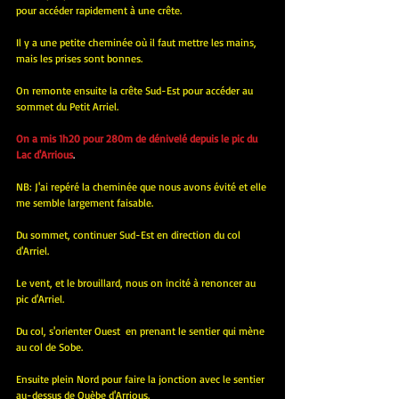
pour accéder rapidement à une crête.
Il y a une petite cheminée où il faut mettre les mains, 
mais les prises sont bonnes.
On remonte ensuite la crête Sud-Est pour accéder au 
sommet du Petit Arriel.
On a mis 1h20 pour 280m de dénivelé depuis le pic du 
Lac d'Arrious
.
NB: J'ai repéré la cheminée que nous avons évité et elle 
me semble largement faisable.
Du sommet, continuer Sud-Est en direction du col 
d'Arriel.
Le vent, et le brouillard, nous on incité à renoncer au 
pic d'Arriel.
Du col, s'orienter Ouest  en prenant le sentier qui mène 
au col de Sobe.
Ensuite plein Nord pour faire la jonction avec le sentier 
au-dessus de Quèbe d'Arrious.