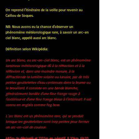
On reprend l'itinéraire de la veille pour revenir au 
Caillou de Soques.
NB: Nous avons eu la chance d'observer un 
phénomène météorologique rare, à savoir un arc-en 
ciel blanc, appelé aussi arc blanc.
Définition selon Wikipédia:  
Un arc blanc, ou arc-en-ciel blanc, est un phénomène 
lumineux météorologique dû à la réfraction et à la 
réflexion et, dans une moindre mesure, à la 
diffractionde la lumière solaire ou lunaire, par de très 
petites gouttelettes d'eau contenues dans la brume ou 
le brouillard. Il consiste en une bande blanche, 
généralement bordée d'une fine frange rouge à 
l'extérieur et d'une fine frange bleue à l'intérieur1. Il est 
connu en anglais comme fog bow.
L’arc blanc est un phénomène rare, qui se produit 
lorsque les gouttelettes sont trop petites pour former 
un arc-en-ciel de couleur.
485m de dénivelé et 1355m en négatif. 8,10km. 6h20 