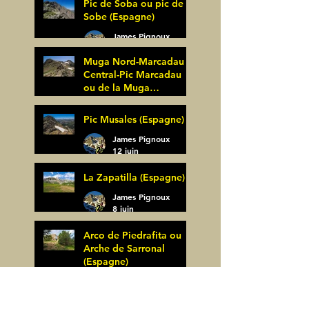
Pic de Soba ou pic de
Sobe (Espagne)
James Pignoux
25 juin
Muga Nord-Marcadau
Central-Pic Marcadau
ou de la Muga
(Espagne)
James Pignoux
Pic Musales (Espagne)
21 juin
James Pignoux
12 juin
La Zapatilla (Espagne)
James Pignoux
8 juin
Arco de Piedrafita ou
Arche de Sarronal
(Espagne)
James Pignoux
Pène Det Pouri (65)
7 juin