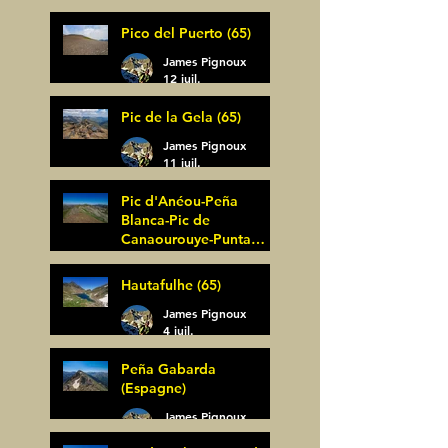
Pico del Puerto (65)
James Pignoux
12 juil.
Pic de la Gela (65)
James Pignoux
11 juil.
Pic d'Anéou-Peña
Blanca-Pic de
Canaourouye-Punta
Bagüer (64)
James Pignoux
Hautafulhe (65)
5 juil.
James Pignoux
4 juil.
Peña Gabarda
(Espagne)
James Pignoux
27 juin