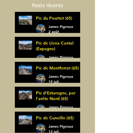
Posts récents
Pic du Pourtet (65)
James Pignoux
2 août
Pic de Llena Cantal
(Espagne)
James Pignoux
30 juil.
Pic de Montferrat (65)
James Pignoux
19 juil.
Pic d'Estaragne, par
l'arête Nord (65)
James Pignoux
14 juil.
Pic de Cuneille (65)
James Pignoux
13 juil.