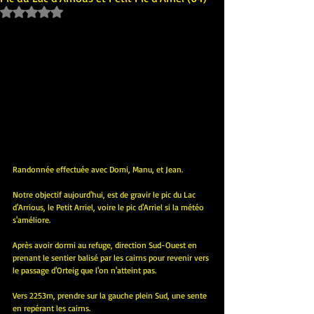
Noté NaN étoiles sur 5.
Randonnée effectuée avec Domi, Manu, et Jean.
Notre objectif aujourd'hui, est de gravir le pic du Lac 
d'Arrious, le Petit Arriel, voire le pic d'Arriel si la météo 
s'améliore.
Après avoir dormi au refuge, direction Sud-Ouest en 
prenant le sentier balisé par les cairns pour revenir vers 
le passage d'Orteig que l'on n'atteint pas.
Vers 2253m, prendre sur la gauche plein Sud, une sente 
en repérant les cairns.