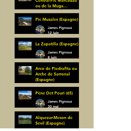
Central-Pic Marcadau
ou de la Muga
(Espagne)
James Pignoux
Pic Musales (Espagne)
21 juin
James Pignoux
12 juin
La Zapatilla (Espagne)
James Pignoux
8 juin
Arco de Piedrafita ou
Arche de Sarronal
(Espagne)
James Pignoux
Pène Det Pouri (65)
7 juin
James Pignoux
30 mai
Alquezar-Meson de
Sevil (Espagne)