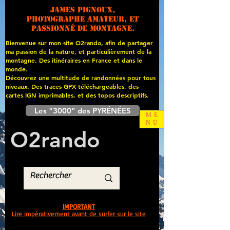
James PIGNOUX,
photographe amateur, et
passionné de montagne.
Bienvenue sur mon site O2rando, afin de partager
ma passion de la nature, et particulièrement de la
montagne. Des itinéraires en France et dans le
monde.
Découvrez une multitude de randonnées pour tous
niveaux. Des traces GPX téléchargeables, des
cartes
IGN imprimables, et des topos descriptifs.
Les "3000" des PYRÉNÉES
ME
NU
O
2
rando
IMPORTANT
Lire impérativement avant de surfer sur le site