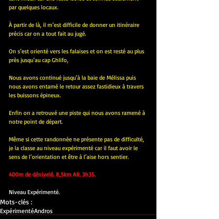
par quelques locaux.
À partir de là, il m’est difficile de donner un itinéraire 
précis car on a tout fait au jugé. 
On s’est orienté vers les falaises et on est resté au plus 
près jusqu’au cap Ghlifo
.
Nous avons continué jusqu’à 
la
 baie de Mélissa puis 
nous avons entamé le retour assez fastidieux à travers 
les buissons épineux.
Enfin on a retrouvé une piste qui nous avons ramené à 
notre point de départ.
Même si cette randonnée ne présente pas de difficulté, 
je la classe au niveau expérimenté car il faut avoir le 
sens de l’orientation et être à l’aise hors sentier.
400m de dénivelé. 8,5km AR. 3h35.
Niveau Expérimenté.
Mots-clés :
Expérimenté
Andros