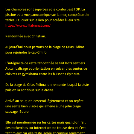
Les chambres sont superbes et le confort est TOP. La 
piscine et la vue panoramique sur la mer, complètent le 
tableau. Cliquez sur le lien pour accéder à leur site:  
https://www.villabrunat.com/
Randonnée avec Christian.
Aujourd’hui nous partons de la plage de Grias Pidima 
pour rejoindre le cap Ghlifo.
L’intégralité de cette randonnée se fait hors sentiers. 
Aucun balisage et orientation en suivant les sentes de 
chèvres et gymkhana entre les buissons épineux.
De la plage de Grias Pidima, on remonte jusqu’à la piste 
puis on la continue sur la droite.
Arrivé au bout, on descend légèrement et on repère 
une sente bien visible qui amène à une jolie plage 
sauvage, Bouro.
Elle est mentionnée sur les cartes mais quand on fait 
des recherches sur Internet on ne trouve rien et c’est 
tant mieux car elle reste isolée et connue seulement 