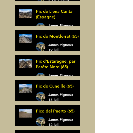
Pic de Llena Cantal
(Espagne)
James Pignoux
30 juil.
Pic de Montferrat (65)
James Pignoux
19 juil.
Pic d'Estaragne, par
l'arête Nord (65)
James Pignoux
14 juil.
Pic de Cuneille (65)
James Pignoux
13 juil.
Pico del Puerto (65)
James Pignoux
12 juil.