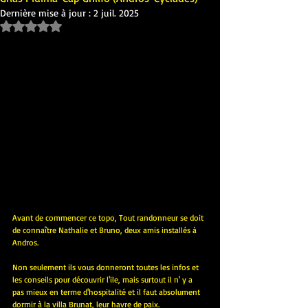
Dernière mise à jour :
2 juil. 2025
Noté NaN étoiles sur 5.
Avant de commencer ce topo, Tout randonneur se doit 
de connaître Nathalie et Bruno, deux amis installés à 
Andros.
Non seulement ils vous donneront toutes les infos et 
les conseils pour découvrir l'ile, mais surtout il n' y a 
pas mieux en terme d'hospitalité et il faut absolument 
dormir à la villa Brunat, leur havre de paix.