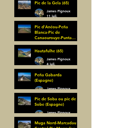
Pic de la Gela (65)
James Pignoux
11 juil.
Pic d'Anéou-Peña
Blanca-Pic de
Canaourouye-Punta
Bagüer (64)
James Pignoux
Hautafulhe (65)
5 juil.
James Pignoux
4 juil.
Peña Gabarda
(Espagne)
James Pignoux
27 juin
Pic de Soba ou pic de
Sobe (Espagne)
James Pignoux
25 juin
Muga Nord-Marcadau