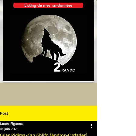
Listing de mes randonnées
Post
James Pignoux
18 juin 2025
Grias Pidima-Cap Ghlifo (Andros-Cyclades)