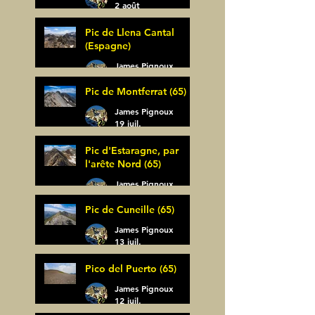
2 août
Pic de Llena Cantal
(Espagne)
James Pignoux
30 juil.
Pic de Montferrat (65)
James Pignoux
19 juil.
Pic d'Estaragne, par
l'arête Nord (65)
James Pignoux
14 juil.
Pic de Cuneille (65)
James Pignoux
13 juil.
Pico del Puerto (65)
James Pignoux
12 juil.