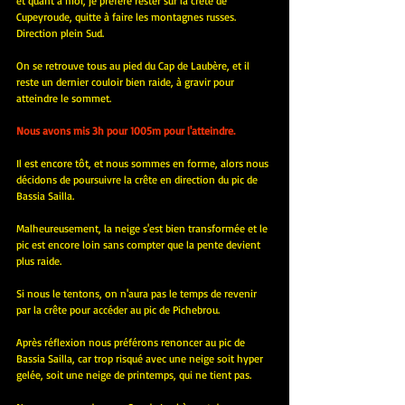
et quant à moi, je préfère rester sur la crête de 
Cupeyroude, quitte à faire les montagnes russes. 
Direction plein Sud.
On se retrouve tous au pied du Cap de Laubère, et il 
reste un dernier couloir bien raide, à gravir pour 
atteindre le sommet.
Nous avons mis 3h pour 1005m pour l'atteindre.
Il est encore tôt, et nous sommes en forme, alors nous 
décidons de poursuivre la crête en direction du pic de 
Bassia Sailla.
Malheureusement, la neige s'est bien transformée et le 
pic est encore loin sans compter que la pente devient 
plus raide.
Si nous le tentons, on n'aura pas le temps de revenir 
par la crête pour accéder au pic de Pichebrou.
Après réflexion nous préférons renoncer au pic de 
Bassia Sailla, car trop risqué avec une neige soit hyper 
gelée, soit une neige de printemps, qui ne tient pas.