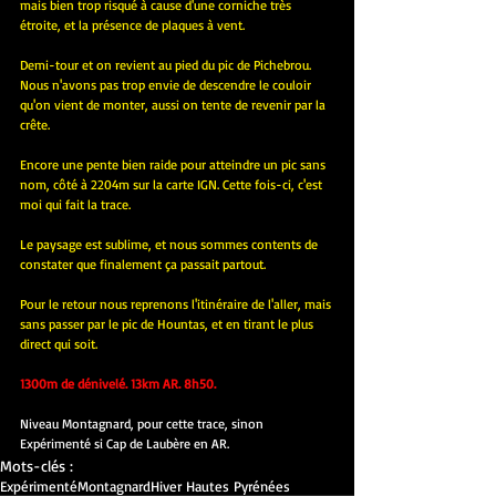
mais bien trop risqué à cause d'une corniche très 
étroite, et la présence de plaques à vent.
Demi-tour et on revient au pied du pic de Pichebrou. 
Nous n'avons pas trop envie de descendre le couloir 
qu'on vient de monter, aussi on tente de revenir par la 
crête.
Encore une pente bien raide pour atteindre un pic sans 
nom, côté à 2204m sur la carte IGN. Cette fois-ci, c'est 
moi qui fait la trace.
Le paysage est sublime, et nous sommes contents de 
constater que finalement ça passait partout.
Pour le retour nous reprenons l'itinéraire de l'aller, mais 
sans passer par le pic de Hountas, et en tirant le plus 
direct qui soit.
1300m de dénivelé. 13km AR. 8h50.
Niveau Montagnard, pour cette trace, sinon 
Expérimenté si Cap de Laubère en AR.
Mots-clés :
Expérimenté
Montagnard
Hiver Hautes Pyrénées