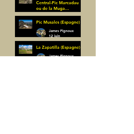
Central-Pic Marcadau
ou de la Muga
(Espagne)
James Pignoux
Pic Musales (Espagne)
21 juin
James Pignoux
12 juin
La Zapatilla (Espagne)
James Pignoux
8 juin
Arco de Piedrafita ou
Arche de Sarronal
(Espagne)
James Pignoux
Pène Det Pouri (65)
7 juin
James Pignoux
30 mai
Alquezar-Meson de
Sevil (Espagne)