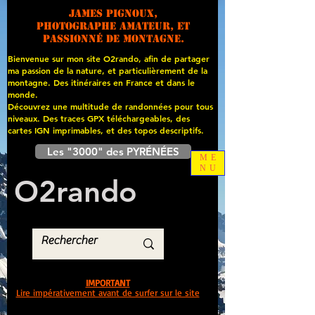
James PIGNOUX,
photographe amateur, et
passionné de montagne.
Bienvenue sur mon site O2rando, afin de partager
ma passion de la nature, et particulièrement de la
montagne. Des itinéraires en France et dans le
monde.
Découvrez une multitude de randonnées pour tous
niveaux. Des traces GPX téléchargeables, des
cartes
IGN imprimables, et des topos descriptifs.
Les "3000" des PYRÉNÉES
ME
NU
O
2
rando
IMPORTANT
Lire impérativement avant de surfer sur le site