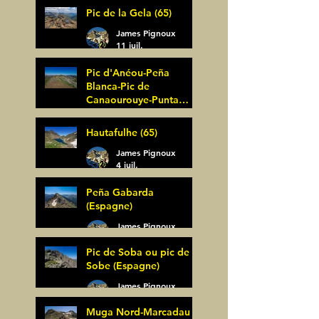
Pic de la Gela (65)
James Pignoux
11 juil.
Pic d'Anéou-Peña
Blanca-Pic de
Canaourouye-Punta
Bagüer (64)
James Pignoux
Hautafulhe (65)
5 juil.
James Pignoux
4 juil.
Peña Gabarda
(Espagne)
James Pignoux
27 juin
Pic de Soba ou pic de
Sobe (Espagne)
James Pignoux
25 juin
Muga Nord-Marcadau