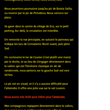
Nous pourrions poursuivre jusqu'au pic de Bassia Sailla, 
ou revenir par le pic de Pichebrou. Nous verrons sur 
place.
Se garer dans le centre du village de Ens, sur le petit 
parking. Au-delà, la circulation est interdite.
On remonte la rue principale, en suivant le panneau qui 
indique les lacs de Consaterre. Nord-ouest, puis plein 
Sud.
On contourne le lac de Coume (c'est plutôt une mare) 
par la droite, et au lieu de s'engager directement dans 
le vallon qui est l'itinéraire classique en ski de 
randonnée, nous partons sur la gauche Sud-est vers 
1674m.
Le pic est en visuel, et il n'y a aucune difficulté pour 
l'atteindre. Il offre une jolie vue sur le val Louron.
Nous avons mis 1h30 pour 545m pour l'atteindre.
Mes compagnons repiquent directement dans le vallon, 