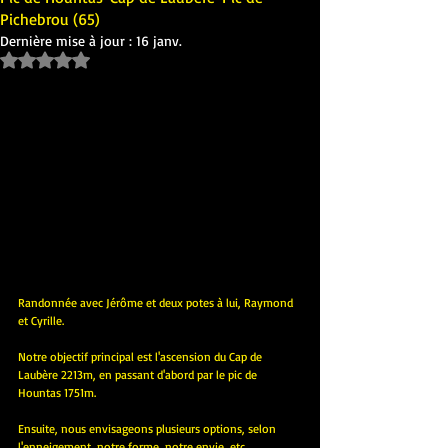
Pichebrou (65)
Dernière mise à jour :
16 janv.
Noté NaN étoiles sur 5.
Randonnée avec Jérôme et deux potes à lui, Raymond 
et Cyrille.
Notre objectif principal est l'ascension du Cap de 
Laubère 2213m, en passant d'abord par le pic de 
Hountas 1751m.
Ensuite, nous envisageons plusieurs options, selon 
l'enneigement, notre forme, notre envie, etc....