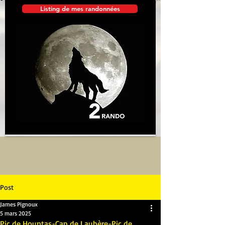
Listing de mes randonnées
Post
James Pignoux
5 mars 2025
Pic de Hountas-Cap de Laubère-Pic de