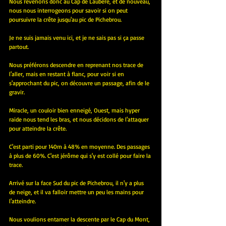
Nous revenons donc au Cap de Laubère, et de nouveau, 
nous nous interrogeons pour savoir si on peut 
poursuivre la crête jusqu'au pic de Pichebrou.
Je ne suis jamais venu ici, et je ne sais pas si ça passe 
partout.
Nous préférons descendre en reprenant nos trace de 
l'aller, mais en restant à flanc, pour voir si en 
s'approchant du pic, on découvre un passage, afin de le 
gravir.
Miracle, un couloir bien enneigé, Ouest, mais hyper 
raide nous tend les bras, et nous décidons de l'attaquer 
pour atteindre la crête.
C'est parti pour 140m à 48% en moyenne. Des passages 
à plus de 60%. C'est jérôme qui s'y est collé pour faire la 
trace.
Arrivé sur la face Sud du pic de Pichebrou, il n'y a plus 
de neige, et il va falloir mettre un peu les mains pour 
l'atteindre.
Nous voulions entamer la descente par le Cap du Mont, 