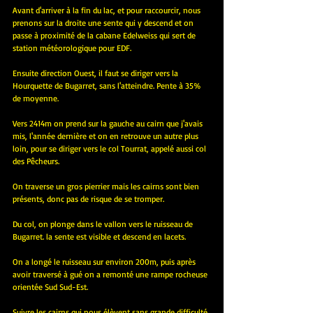
Avant d'arriver à la fin du lac, et pour raccourcir, nous 
prenons sur la droite une sente qui y descend et on 
passe à proximité de la cabane Edelweiss qui sert de 
station météorologique pour EDF.
Ensuite direction Ouest, il faut se diriger vers la 
Hourquette de Bugarret, sans l'atteindre. Pente à 35% 
de moyenne.
Vers 2414m on prend sur la gauche au cairn que j'avais 
mis, l'année dernière et on en retrouve un autre plus 
loin, pour se diriger vers le col Tourrat, appelé aussi col 
des Pêcheurs.
On traverse un gros pierrier mais les cairns sont bien 
présents, donc pas de risque de se tromper.
Du col, on plonge dans le vallon vers le ruisseau de 
Bugarret. la sente est visible et descend en lacets.
On a longé le ruisseau sur environ 200m, puis après 
avoir traversé à gué on a remonté une rampe rocheuse 
orientée Sud Sud-Est.
Suivre les cairns qui nous élèvent sans grande difficulté 