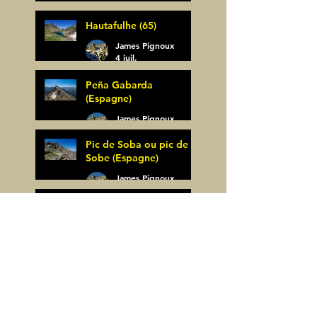
Bagüer (64)
James Pignoux
Hautafulhe (65)
5 juil.
James Pignoux
4 juil.
Peña Gabarda
(Espagne)
James Pignoux
27 juin
Pic de Soba ou pic de
Sobe (Espagne)
James Pignoux
25 juin
Muga Nord-Marcadau
Central-Pic Marcadau
ou de la Muga
(Espagne)
James Pignoux
Pic Musales (Espagne)
21 juin
James Pignoux
12 juin