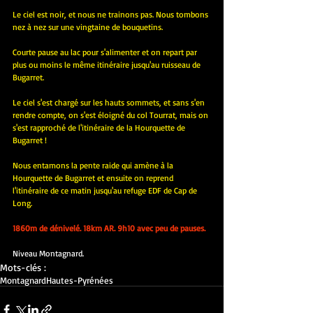
Le ciel est noir, et nous ne trainons pas. Nous tombons 
nez à nez sur une vingtaine de bouquetins.
Courte pause au lac pour s'alimenter et on repart par 
plus ou moins le même itinéraire jusqu'au ruisseau de 
Bugarret.
Le ciel s'est chargé sur les hauts sommets, et sans s'en 
rendre compte, on s'est éloigné du col Tourrat, mais on 
s'est rapproché de l'itinéraire de la Hourquette de 
Bugarret !
Nous entamons la pente raide qui amène à la 
Hourquette de Bugarret et ensuite on reprend 
l'itinéraire de ce matin jusqu'au refuge EDF de Cap de 
Long.
1860m de dénivelé. 18km AR. 9h10 avec peu de pauses.
Niveau Montagnard.
Mots-clés :
Montagnard
Hautes-Pyrénées