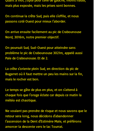
Quant à moi, j'opte pour celle de gauche, moins haute, 
mais plus exposée, mais les prises sont bonnes.
On continue la crête Sud, puis elle s'effile, et nous 
passons coté Ouest pour mieux l'aborder.
On arrive ensuite facilement au pic de Crabounouse 
Nord, 3016m, notre premier objectif.
On poursuit Sud, Sud-Ouest pour atteindre sans 
problème le pic de Crabounouse 3021m, appelé aussi 
Pale de Crabounouse. Et de 2.
La crête s'oriente plein Sud, en direction du pic de 
Bugarret où il faut mettre un peu les mains sur la fin, 
mais le rocher est bon.
Le temps se gâte de plus en plus, et on s'attend à 
chaque fois que l'orage éclate car depuis ce matin la 
météo est chaotique.
Ne voulant pas prendre de risque et nous savons que le 
retour sera long, nous décidons d'abandonner 
l'ascension de la Dent d'Estimère Male, et préférons 
amorcer la descente vers le lac Tourrat.