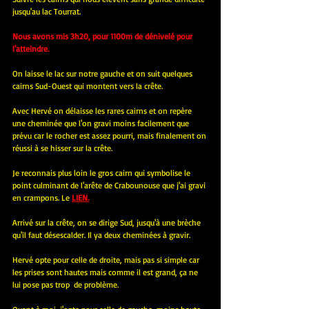
jusqu'au lac Tourrat.
Nous avons mis 3h20, pour 1100m de dénivelé pour 
l'atteindre.
On laisse le lac sur notre gauche et on suit quelques 
cairns Sud-Ouest qui montent vers la crête.
Avec Hervé on délaisse les rares cairns et on repère 
une cheminée que l'on gravi moins facilement que 
prévu car le rocher est assez pourri, mais finalement on 
réussi à se hisser sur la crête.
Je reconnais plus loin le gros cairn qui symbolise le 
point culminant de l'arête de Crabounouse que j'ai gravi 
en crampons. Le 
LIEN.
Arrivé sur la crête, on se dirige Sud, jusqu'à une brèche 
qu'il faut désescalder. Il ya deux cheminées à gravir. 
Hervé opte pour celle de droite, mais pas si simple car 
les prises sont hautes mais comme il est grand, ça ne 
lui pose pas trop  de problème.