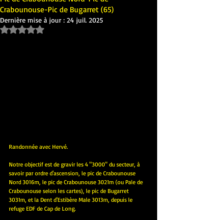
Crabounouse-Pic de Bugarret (65)
Dernière mise à jour :
24 juil. 2025
Noté NaN étoiles sur 5.
Randonnée avec Hervé.
Notre objectif est de gravir les 4 "3000" du secteur, à 
savoir par ordre d'ascension, le pic de Crabounouse 
Nord 3016m, le pic de Crabounouse 3021m (ou Pale de 
Crabounouse selon les cartes), le pic de Bugarret 
3031m, et la Dent d'Estibère Male 3013m, depuis le 
refuge EDF de Cap de Long.