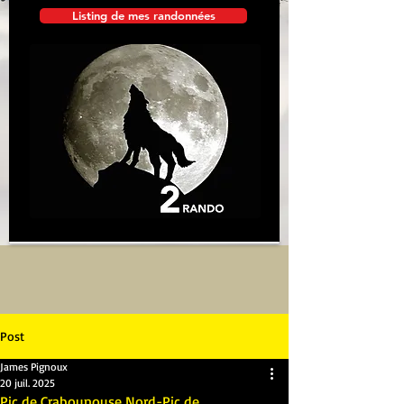
Listing de mes randonnées
Post
James Pignoux
20 juil. 2025
Pic de Crabounouse Nord-Pic de