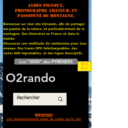
James PIGNOUX,
photographe amateur, et
passionné de montagne.
Bienvenue sur mon site O2rando, afin de partager
ma passion de la nature, et particulièrement de la
montagne. Des itinéraires en France et dans le
monde.
Découvrez une multitude de randonnées pour tous
niveaux. Des traces GPX téléchargeables, des
cartes
IGN imprimables, et des topos descriptifs.
Les "3000" des PYRÉNÉES
ME
NU
O
2
rando
IMPORTANT
Lire impérativement avant de surfer sur le site