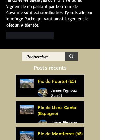
Vignemale en passant par le cirque de 
Gavarnie sont extraordinaires. J’y suis allé par 
le refuge Packe qui vaut aussi largement le 
détour. A bientôt.
J'aime
Répondre
Posts récents
Pic du Pourtet (65)
James Pignoux
2 août
Pic de Llena Cantal
(Espagne)
James Pignoux
30 juil.
Pic de Montferrat (65)