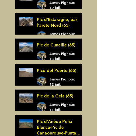
James Pignoux
19 juil.
Pic d'Estaragne, par
l'arête Nord (65)
James Pignoux
14 juil.
Pic de Cuneille (65)
James Pignoux
13 juil.
Pico del Puerto (65)
James Pignoux
12 juil.
Pic de la Gela (65)
James Pignoux
11 juil.
Pic d'Anéou-Peña
Blanca-Pic de
Canaourouye-Punta