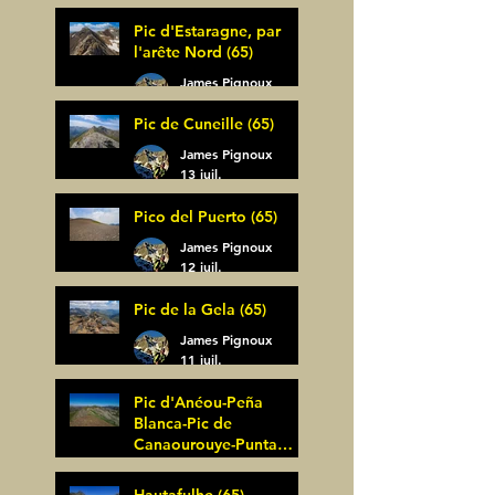
Pic d'Estaragne, par
l'arête Nord (65)
James Pignoux
14 juil.
Pic de Cuneille (65)
James Pignoux
13 juil.
Pico del Puerto (65)
James Pignoux
12 juil.
Pic de la Gela (65)
James Pignoux
11 juil.
Pic d'Anéou-Peña
Blanca-Pic de
Canaourouye-Punta
Bagüer (64)
James Pignoux
Hautafulhe (65)
5 juil.