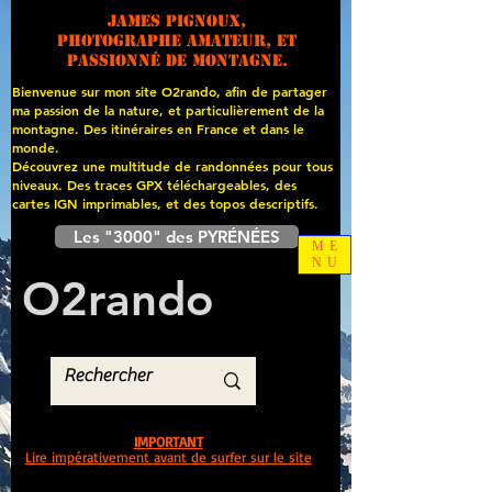
James PIGNOUX,
photographe amateur, et
passionné de montagne.
Bienvenue sur mon site O2rando, afin de partager
ma passion de la nature, et particulièrement de la
montagne. Des itinéraires en France et dans le
monde.
Découvrez une multitude de randonnées pour tous
niveaux. Des traces GPX téléchargeables, des
cartes
IGN imprimables, et des topos descriptifs.
Les "3000" des PYRÉNÉES
ME
NU
O
2
rando
IMPORTANT
Lire impérativement avant de surfer sur le site