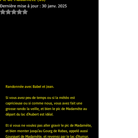
Dernière mise à jour :
30 janv. 2025
Noté NaN étoiles sur 5.
Randonnée avec Babel et Jean.
Si vous avez peu de temps ou si la météo est 
capricieuse ou si comme nous, vous avez fait une 
grosse rando la veille, et bien le pic de Madaméte au 
départ du lac d'Aubert est idéal.
Et si vous ne voulez pas aller gravir le pic de Madaméte, 
et bien monter jusqu'au Gourg de Rabas, appelé aussi 
Gourguet de Madaméte, et revenez par le lac d'Aumar.