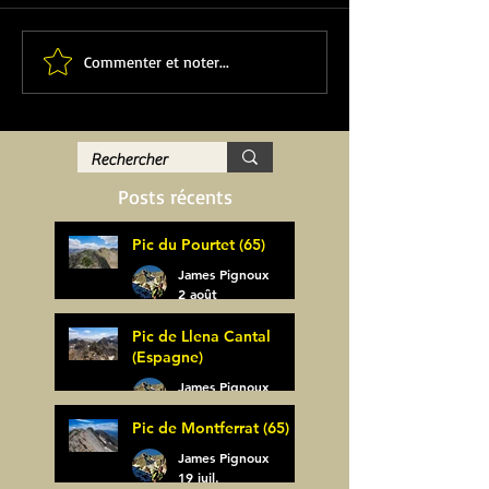
Commenter et noter...
Posts récents
Pic du Pourtet (65)
James Pignoux
2 août
Pic de Llena Cantal
(Espagne)
James Pignoux
30 juil.
Pic de Montferrat (65)
James Pignoux
19 juil.