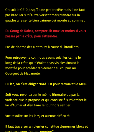
On suit le GR10 jusqu'à une petite crête mais il ne faut 
pas basculer sur l'autre versant mais prendre sur la 
gauche une sente bien cairnée qui monte au sommet.
Du Gourg de Rabas, comptez 2h maxi et moins si vous 
passez par la crête, pour l'atteindre.
Pas de photos des alentours à cause du brouillard.
Pour retrouver le col, nous avons suivi les cairns le 
long de la crête qui n'étaient pas visibles durant la 
montée pour accéder rapidement au col puis au 
Gourguet de Madaméte.
Du lac, on s'est diriger Nord-Est pour retrouver le GR10.
Soit vous revenez par le même itinéraire ou par la 
variante que je propose et qui consiste à surplomber le 
lac d'Aumar et d'en faire le tour hors sentier.
Vue insolite sur les lacs, et aucune difficulté.
Il faut traverser un pierrier constitué d'énormes blocs et 
c'est parti pour  "saute-mouton".