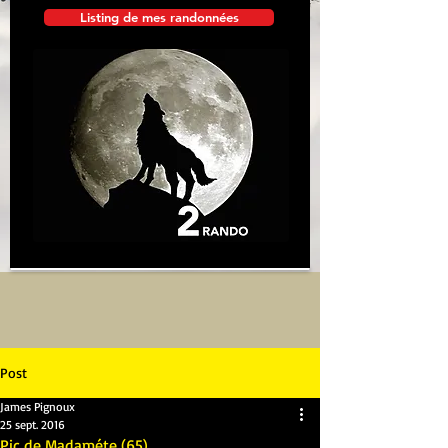
Listing de mes randonnées
Post
James Pignoux
25 sept. 2016
Pic de Madaméte (65)