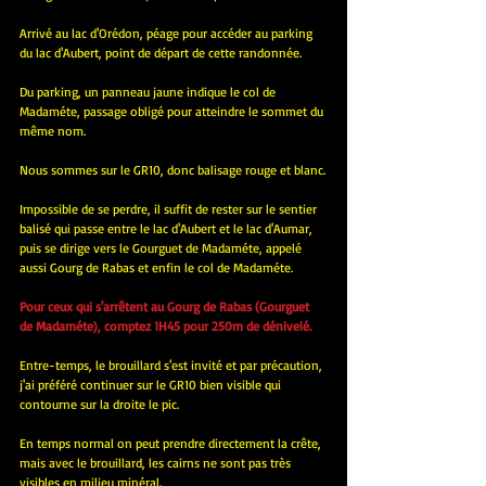
Arrivé au lac d'Orédon, péage pour accéder au parking 
du lac d'Aubert, point de départ de cette randonnée.
Du parking, un panneau jaune indique le col de 
Madaméte, passage obligé pour atteindre le sommet du 
même nom.
Nous sommes sur le GR10, donc balisage rouge et blanc.
Impossible de se perdre, il suffit de rester sur le sentier 
balisé qui passe entre le lac d'Aubert et le lac d'Aumar, 
puis se dirige vers le Gourguet de Madaméte, appelé 
aussi Gourg de Rabas et enfin le col de Madaméte.
Pour ceux qui s'arrêtent au Gourg de Rabas (Gourguet 
de Madaméte), comptez 1H45 pour 250m de dénivelé.
Entre-temps, le brouillard s'est invité et par précaution, 
j'ai préféré continuer sur le GR10 bien visible qui 
contourne sur la droite le pic.
En temps normal on peut prendre directement la crête, 
mais avec le brouillard, les cairns ne sont pas très 
visibles en milieu minéral.