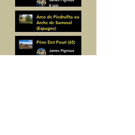
8 juin
Arco de Piedrafita ou
Arche de Sarronal
(Espagne)
James Pignoux
Pène Det Pouri (65)
7 juin
James Pignoux
30 mai
Alquezar-Meson de
Sevil (Espagne)
James Pignoux
25 mai
Rodellar-Fajas del
Mascun (Espagne)
James Pignoux
24 mai
Salto de Bierge-Peña
Falconera (Espagne)
James Pignoux