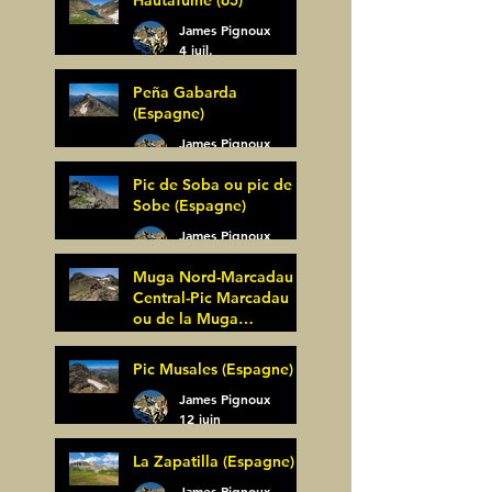
James Pignoux
4 juil.
Peña Gabarda
(Espagne)
James Pignoux
27 juin
Pic de Soba ou pic de
Sobe (Espagne)
James Pignoux
25 juin
Muga Nord-Marcadau
Central-Pic Marcadau
ou de la Muga
(Espagne)
James Pignoux
Pic Musales (Espagne)
21 juin
James Pignoux
12 juin
La Zapatilla (Espagne)
James Pignoux