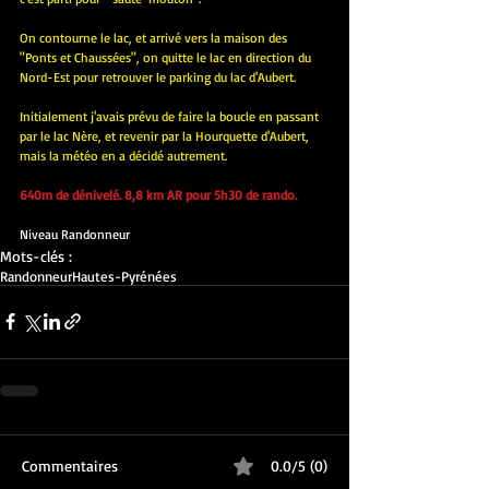
On contourne le lac, et arrivé vers la maison des 
"Ponts et Chaussées", on quitte le lac en direction du 
Nord-Est pour retrouver le parking du lac d'Aubert.
Initialement j'avais prévu de faire la boucle en passant 
par le lac Nère, et revenir par la Hourquette d'Aubert, 
mais la météo en a décidé autrement.
640m de dénivelé. 8,8 km AR pour 5h30 de rando.
Niveau Randonneur
Mots-clés :
Randonneur
Hautes-Pyrénées
Commentaires
0.0/5 (0)