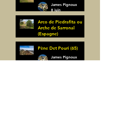
James Pignoux
8 juin
Arco de Piedrafita ou
Arche de Sarronal
(Espagne)
James Pignoux
Pène Det Pouri (65)
7 juin
James Pignoux
30 mai
Alquezar-Meson de
Sevil (Espagne)
James Pignoux
25 mai
Rodellar-Fajas del
Mascun (Espagne)
James Pignoux
24 mai
Salto de Bierge-Peña
Falconera (Espagne)