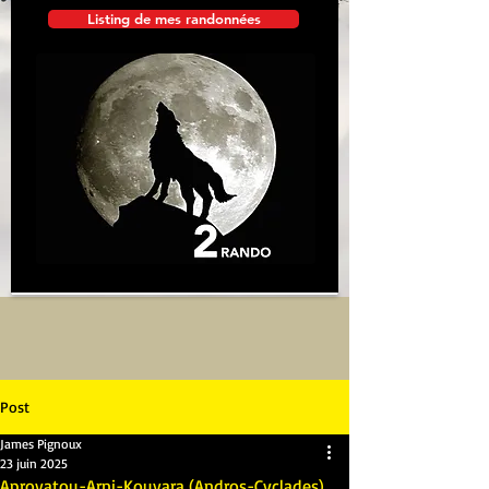
Listing de mes randonnées
Post
James Pignoux
23 juin 2025
Aprovatou-Arni-Kouvara (Andros-Cyclades)