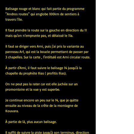
Balisage rouge et blanc qui fait partie du programme 
"Andros routes" qui englobe 100km de sentiers à 
travers l'ile.
Il faut prendre la route sur la gauche en direction du 11 
mais qu'on n'emprunte pas, et délaissé le 11a.
Il faut se diriger vers Arni, puis j'ai pris la variante au 
panneau Ar1, qui est la boucle permettant de passer par 
3 chapelles. Sur la carte , l'intiltulé est Arni circular route.
À partir d'Arni, il faut suivre le balisage 14 jusqu'à la 
chapelle du prophète Ilias ( profitis Ilias).
On ne peut pas la rater car est elle juchée sur un 
promontoire et la vue y est superbe.
Je continue encore un peu sur le 14, que je quitte 
ensuite au niveau de la crête de la montagne de 
Kouvara.
À partie de là, plus aucun balisage. 
Il suffit de suivre la piste jusqu'à son terminus, direction 