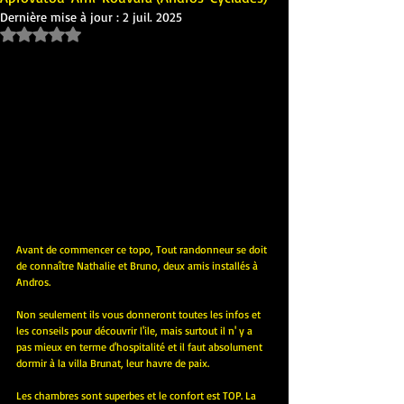
Dernière mise à jour :
2 juil. 2025
Noté NaN étoiles sur 5.
Avant de commencer ce topo, Tout randonneur se doit 
de connaître Nathalie et Bruno, deux amis installés à 
Andros.
Non seulement ils vous donneront toutes les infos et 
les conseils pour découvrir l'ile, mais surtout il n' y a 
pas mieux en terme d'hospitalité et il faut absolument 
dormir à la villa Brunat, leur havre de paix.
Les chambres sont superbes et le confort est TOP. La 