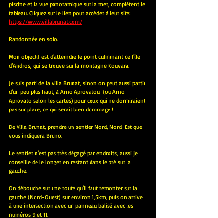
piscine et la vue panoramique sur la mer, complètent le 
tableau. Cliquez sur le lien pour accéder à leur site: 
https://www.villabrunat.com/
Randonnée en solo.
Mon objectif est d'atteindre le point culminant de l'île 
d'Andros, qui se trouve sur la montagne Kouvara.
Je suis parti de la villa Brunat, sinon on peut aussi partir 
d'un peu plus haut, à Arno Aprovatou  (ou Arno 
Aprovato selon les cartes) pour ceux qui ne dormiraient 
pas sur place, ce qui serait bien dommage !
De Villa Brunat, prendre un sentier Nord, Nord-Est que 
vous indiquera Bruno.
Le sentier n'est pas très dégagé par endroits, aussi je 
conseille de le longer en restant dans le pré sur la 
gauche.
On débouche sur une route qu'il faut remonter sur la 
gauche (Nord-Ouest) sur environ 1,5km, puis on arrive 
à une intersection avec un panneau balisé avec les 
numéros 9 et 11.