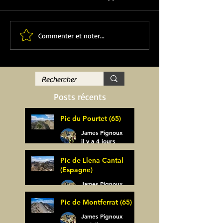
Commenter et noter...
Posts récents
Pic du Pourtet (65)
James Pignoux
il y a 4 jours
Pic de Llena Cantal
(Espagne)
James Pignoux
30 juil.
Pic de Montferrat (65)
James Pignoux