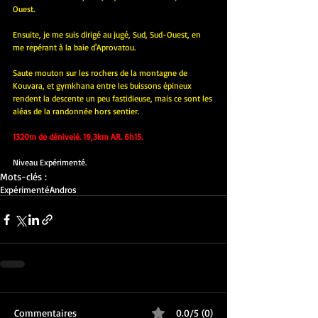
Ouest. 
Ensuite, je me suis dirigé au jugé, Sud, Sud-Ouest, en 
me repérant à la baie d'Aprovatou.
Saute mouton sur les rochers de la montagne de 
Kouvara, et gymkhana entre les buissons épineux 
rendent la descente un peu fastidieuse, mais ce sont les 
aléas de la randonnée hors sentier.
1320m de dénivelé. 19,3km AR. 6h15.
Niveau Expérimenté.
Mots-clés :
Expérimenté
Andros
Commentaires
0.0/5 (0)