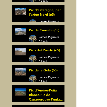
19 juil.
Pic d'Estaragne, par
l'arête Nord (65)
James Pignoux
14 juil.
Pic de Cuneille (65)
James Pignoux
13 juil.
Pico del Puerto (65)
James Pignoux
12 juil.
Pic de la Gela (65)
James Pignoux
11 juil.
Pic d'Anéou-Peña
Blanca-Pic de
Canaourouye-Punta
Bagüer (64)
James Pignoux