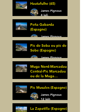
Hautafulhe (65)
5 juil.
James Pignoux
4 juil.
Peña Gabarda
(Espagne)
James Pignoux
27 juin
Pic de Soba ou pic de
Sobe (Espagne)
James Pignoux
25 juin
Muga Nord-Marcadau
Central-Pic Marcadau
ou de la Muga
(Espagne)
James Pignoux
Pic Musales (Espagne)
21 juin
James Pignoux
12 juin
La Zapatilla (Espagne)