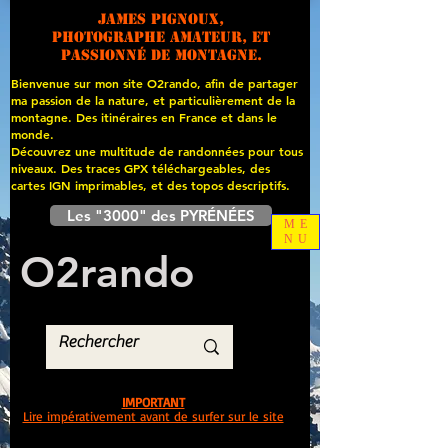
James PIGNOUX,
photographe amateur, et
passionné de montagne.
Bienvenue sur mon site O2rando, afin de partager
ma passion de la nature, et particulièrement de la
montagne. Des itinéraires en France et dans le
monde.
Découvrez une multitude de randonnées pour tous
niveaux. Des traces GPX téléchargeables, des
cartes
IGN imprimables, et des topos descriptifs.
Les "3000" des PYRÉNÉES
ME
NU
O
2
rando
IMPORTANT
Lire impérativement avant de surfer sur le site