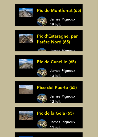
30 juil.
Pic de Montferrat (65)
James Pignoux
19 juil.
Pic d'Estaragne, par
l'arête Nord (65)
James Pignoux
14 juil.
Pic de Cuneille (65)
James Pignoux
13 juil.
Pico del Puerto (65)
James Pignoux
12 juil.
Pic de la Gela (65)
James Pignoux
11 juil.