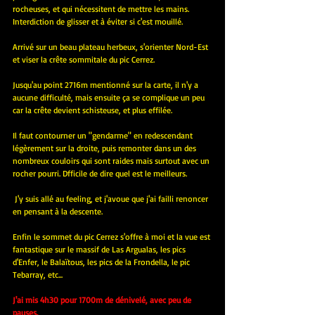
rocheuses, et qui nécessitent de mettre les mains. 
Interdiction de glisser et à éviter si c'est mouillé.
Arrivé sur un beau plateau herbeux, s'orienter Nord-Est 
et viser la crête sommitale du pic Cerrez. 
Jusqu'au point 2716m mentionné sur la carte, il n'y a 
aucune difficulté, mais ensuite ça se complique un peu 
car la crête devient schisteuse, et plus effilée.
Il faut contourner un "gendarme" en redescendant 
légèrement sur la droite, puis remonter dans un des 
nombreux couloirs qui sont raides mais surtout avec un 
rocher pourri. Dfficile de dire quel est le meilleurs.
 J'y suis allé au feeling, et j'avoue que j'ai failli renoncer 
en pensant à la descente.
Enfin le sommet du pic Cerrez s'offre à moi et la vue est 
fantastique sur le massif de Las Argualas, les pics 
d'Enfer, le Balaïtous, les pics de la Frondella, le pic 
Tebarray, etc...
J'ai mis 4h30 pour 1700m de dénivelé, avec peu de 
pauses.