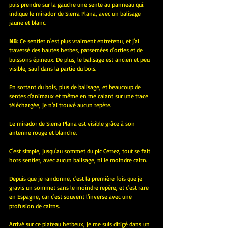
puis prendre sur la gauche une sente au panneau qui 
indique le mirador de Sierra Plana, avec un balisage 
jaune et blanc.
NB
: Ce sentier n'est plus vraiment entretenu, et j'ai 
traversé des hautes herbes, parsemées d'orties et de 
buissons épineux. De plus, le balisage est ancien et peu 
visible, sauf dans la partie du bois.
En sortant du bois, plus de balisage, et beaucoup de 
sentes d'animaux et même en me calant sur une trace 
téléchargée, je n'ai trouvé aucun repère.
Le mirador de Sierra Plana est visible grâce à son 
antenne rouge et blanche.
C'est simple, jusqu'au sommet du pic Cerrez, tout se fait 
hors sentier, avec aucun balisage, ni le moindre cairn.
Depuis que je randonne, c'est la première fois que je 
gravis un sommet sans le moindre repère, et c'est rare 
en Espagne, car c'est souvent l'inverse avec une 
profusion de cairns.
Arrivé sur ce plateau herbeux, je me suis dirigé dans un 