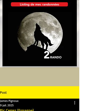
Listing de mes randonnées
Post
James Pignoux
9 juil. 2025
Pic Cerrez (Espagne)