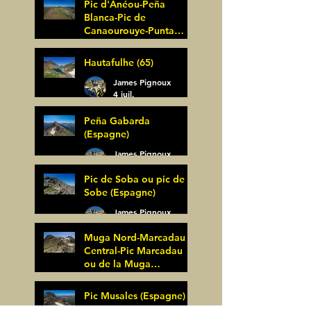
Pic d'Anéou-Peña
Blanca-Pic de
Canaourouye-Punta
Bagüer (64)
James Pignoux
Hautafulhe (65)
5 juil.
James Pignoux
4 juil.
Peña Gabarda
(Espagne)
James Pignoux
27 juin
Pic de Soba ou pic de
Sobe (Espagne)
James Pignoux
25 juin
Muga Nord-Marcadau
Central-Pic Marcadau
ou de la Muga
(Espagne)
James Pignoux
Pic Musales (Espagne)
21 juin