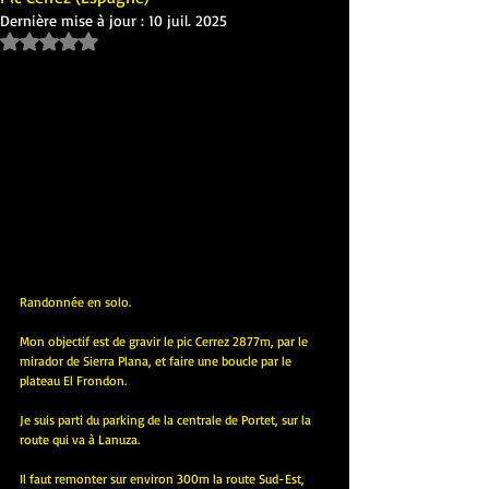
Dernière mise à jour :
10 juil. 2025
Noté NaN étoiles sur 5.
Randonnée en solo.
Mon objectif est de gravir le pic Cerrez 2877m, par le 
mirador de Sierra Plana, et faire une boucle par le 
plateau El Frondon.
Je suis parti du parking de la centrale de Portet, sur la 
route qui va à Lanuza.
Il faut remonter sur environ 300m la route Sud-Est, 