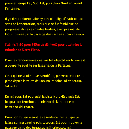
premier temps Est, Sud-Est, puis plein Nord en visant 
l'antenne.
Il ya de nombreux talwegs ce qui oblige d'avoir un bon 
sens de l'orientation, mais que ce fut fastidieux de 
progresser dans ces hautes herbes, avec pas mal de 
trous formés par le passage des vaches et des chevaux.
J'ai mis 1h30 pour 610m de dénivelé pour atteindre le 
mirador de Sierra Plana.
Pour les randonneurs c'est un bel objectif car la vue est 
à couper le souffle sur la sierra de la Partacua.
Ceux qui ne veulent pas s'embêter, peuvent prendre la 
piste depuis la route de Lanuza, et faire l'aller-retour. 
14km AR.
Du mirador, j'ai poursuivi la piste Nord-Est, puis Est, 
jusqu'à son terminus, au niveau de la retenue du 
barranco del Portet.
Direction Est en visant la cascade del Portet, que je 
laisse sur ma gauche puis toujours Est pour trouver le 
passage entre des terrasses mi herbeuses, mi 