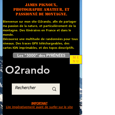
James PIGNOUX,
photographe amateur, et
passionné de montagne.
Bienvenue sur mon site O2rando, afin de partager
ma passion de la nature, et particulièrement de la
montagne. Des itinéraires en France et dans le
monde.
Découvrez une multitude de randonnées pour tous
niveaux. Des traces GPX téléchargeables, des
cartes
IGN imprimables, et des topos descriptifs.
Les "3000" des PYRÉNÉES
ME
NU
O
2
rando
IMPORTANT
Lire impérativement avant de surfer sur le site