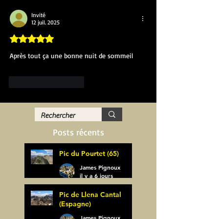
Invité
12 juil. 2025
Noté 5 étoiles sur 5.
Après tout ça une bonne nuit de sommeil 
J'aime
Répondre
Posts récents
Pic du Pourtet (65)
James Pignoux
il y a 6 jours
Pic de Llena Cantal
(Espagne)
James Pignoux