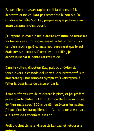
Pause déjeuner assez rapide car il faut penser à la 
descente et ne voulant pas reprendre le couloir, j'ai 
continué la crête Sud-Est, jusqu'à ce que je trouve un 
autre passage moins pourri.
J'ai repéré un couloir sur la droite constitué de terrasses 
mi herbeuses et mi rocheuses et ce fut un bon choix 
car bien moins galère, mais heureusement que le sol 
était très sec sinon si l'herbe est mouillée, je le 
déconseille car la pente est très raide.
Dans le vallon, direction Sud, puis pour éviter de 
revenir vers la cascade del Portet, je suis remonté sur 
une crête qui me semblait sympa et j'avais repéré à 
l'aller la possibilité de basculer par là.
Il m'a suffit ensuite de rejoindre la piste, et j'ai préféré 
passer par le plateau El Frondon, quitte à me rallonger 
de 4km mais avec 1800m de dénivelé dans les pattes, 
j'ai pu dérouler tranquillement d'autant que la vue face 
à la sierra de Tendeñera est Top.
Petit crochet dans le village de Lanuza, et retour à la 
voiture.